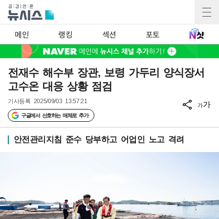
메인
랭킹
섹션
포토
전재수 해수부 장관, 보령 가두리 양식장서
고수온 대응 상황 점검
기사등록
2025/09/03 13:57:21
가
가
구글에서 선호하는 매체로 추가
안전관리지침 준수 당부하고 어업인 노고 격려