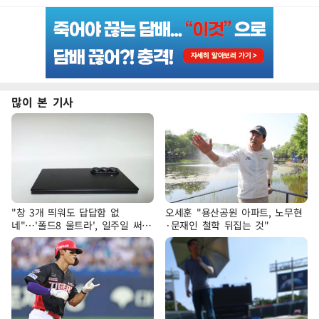
많이 본 기사
"창 3개 띄워도 답답함 없
오세훈 "용산공원 아파트, 노무현
네"…'폴드8 울트라', 일주일 써보
·문재인 철학 뒤집는 것"
니