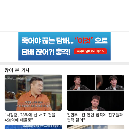
많이 본 기사
"서장훈, 28억에 산 서초 건물
전현무 "전 연인 집착에 친구들과
450억에 매물로"
연락 끊어"