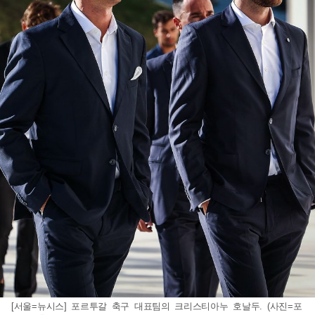
[서울=뉴시스] 포르투갈 축구 대표팀의 크리스티아누 호날두. (사진=포