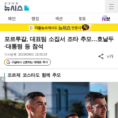
메인
랭킹
섹션
포토
포르투갈, 대표팀 소집서 조타 추모…호날두
·대통령 등 참석
기사등록
2025/09/03 18:35:29
가
가
구글에서 선호하는 매체로 추가
조르제 코스타도 함께 추모
X