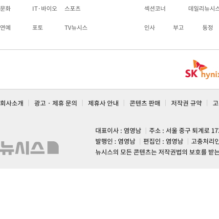
문화
IT·바이오
스포츠
섹션코너
데일리뉴시
연예
포토
TV뉴시스
인사
부고
동정
회사소개
광고 · 제휴 문의
제휴사 안내
콘텐츠 판매
저작권 규약
고
대표이사 : 염영남
주소 : 서울 중구 퇴계로 1
발행인 : 염영남
편집인 : 염영남
고충처리인
뉴시스의 모든 콘텐츠는 저작권법의 보호를 받는 바, 무