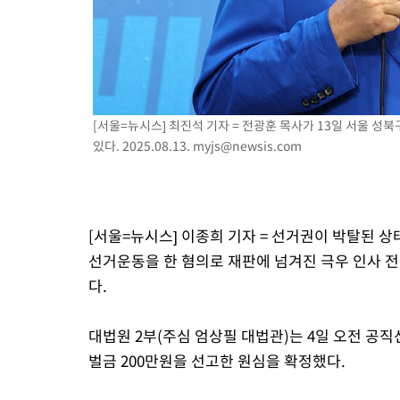
-4859초 전 >
[속보]'300억원대 사기 혐의' 차가원 대표 구속 송치
-4053초 전 >
"미 전국적 살모네라 식중독 원인은 멕시코산 할라피뇨"-- CDC
-2566초 전 >
[속보]경찰·노동부, HL만도 평택사업장 끼임 사망 관련 압수수
[서울=뉴시스] 최진석 기자 = 전광훈 목사가 13일 서울 성북
있다. 2025.08.13.
myjs@newsis.com
[서울=뉴시스] 이종희 기자 = 선거권이 박탈된 
선거운동을 한 혐의로 재판에 넘겨진 극우 인사 
다.
대법원 2부(주심 엄상필 대법관)는 4일 오전 공
벌금 200만원을 선고한 원심을 확정했다.