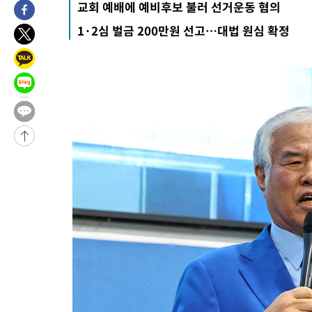
교회 예배에 예비후보 불러 선거운동 혐의
-29679초 전 >
SK하이닉스, 용인·청주 팹에 54조 투자…"AI 메모리 수요 선
1·2심 벌금 200만원 선고…대법 원심 확정
응"
-26535초 전 >
여자배구 이재영·이다영 자매, 아제르바이잔 투란VC 입단
-25788초 전 >
외국인 심판 성 접대 7경기 들여다보니…한국 축구 '5승 2무'
-25522초 전 >
[속보]코스닥, 2.86포인트(0.36%) 내린 798.81마감
-25475초 전 >
[속보]코스피, 6200선 약보합…0.60% 내린 6258.77에 마쳐
-25455초 전 >
[속보]원·달러 환율, 7.7원 내린 1416.1원 마감
-25344초 전 >
[속보] 노원서 40.1도 관측…서울, 2018년 이후 첫 40도
-22434초 전 >
[속보]종합특검, '계엄 수용공간 확보' 신용해 前교정본부장 기
-21307초 전 >
외신들도 주목한 韓축구 파문…"국민적 공분에 수사 재개"
-21278초 전 >
11시간 압수수색에 성접대 파문까지…'쑥대밭' 된 축구협회
-20300초 전 >
[속보]규제합리화위원회 부위원장에 김태유 서울대 공대 교수
병태 후임
-16658초 전 >
[속보]국힘 윤리위, '돌려차기 발언' 진종오·서범수 징계 절차 
-11983초 전 >
[속보] 7월 중국 수출 23.9%↑ 수입 27.5%↑…무역총액
25.3%↑
-9143초 전 >
[속보]'채상병 순직 책임' 임성근, 항소심도 징역 3년
-9009초 전 >
[속보]종합특검, '관저이전 봐주기 감사' 유병호 구속기소
-5609초 전 >
민주 콩고 에볼라환자 4천명 돌파, 4053명 발생 1850명 사망