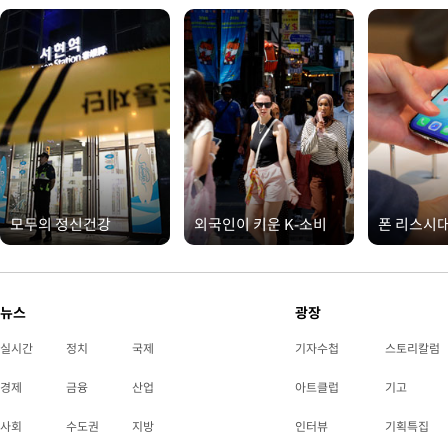
모두의 정신건강
외국인이 키운 K-소비
폰 리스시
뉴스
광장
실시간
정치
국제
기자수첩
스토리칼럼
경제
금융
산업
아트클럽
기고
사회
수도권
지방
인터뷰
기획특집