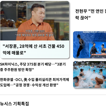
전현무 "전 연인
락 끊어"
"서장훈, 28억에 산 서초 건물 450
억에 매물로"
SK하이닉스, 주당 375원 분기 배당…"3분기
중 주주환원 방안 확정"
한화큐셀·OCI, 美 수입 폴리실리콘 최저가격제
도입에…"공정 경쟁·수익성 개선 환영"
뉴시스 기획특집