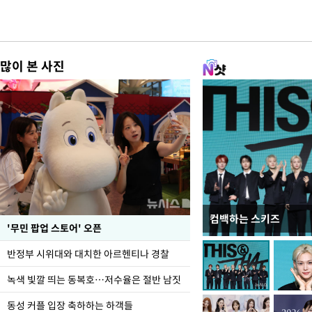
많이 본 사진
컴백하는 스키즈
지석천 뒤덮은 개구리
'무민 팝업 스토어' 오픈
반정부 시위대와 대치한 아르헨티나 경찰
녹색 빛깔 띄는 동복호…저수율은 절반 남짓
동성 커플 입장 축하하는 하객들