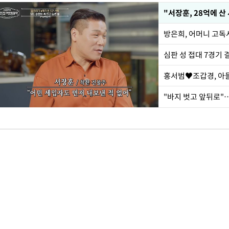
"서장훈, 28억에 산
방은희, 어머니 고독
심판 성 접대 7경기 
홍서범♥조갑경, 아들
"바지 벗고 앞뒤로"