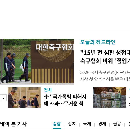
오늘의 헤드라인
"15년 전 심판 성접
축구협회 비위 '점입
2026 국제축구연맹(FIFA
사상 첫 압수수색을 받은 
거지면서 그야말로 쑥대밭이 
정치
심판 성 접대 파문까지 파
李 "국가폭력 피해자
돌이킬 수 없는 지경까지 이르
에 사과…무거운 책
홍명보 전 감독을 국가대표
도
임감"
많이 본 기사
종합
정치
국제
경제
금융