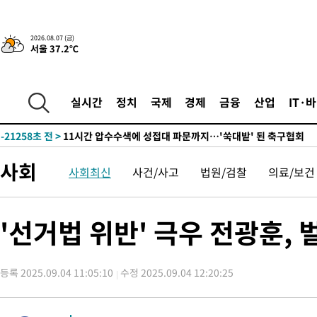
-25455초 전 >
[속보]코스피, 6200선 약보합…0.60% 내린 6258.77에 마쳐
-25435초 전 >
[속보]원·달러 환율, 7.7원 내린 1416.1원 마감
2026.08.07 (금)
서울 37.2℃
-25324초 전 >
[속보] 노원서 40.1도 관측…서울, 2018년 이후 첫 40도
-22414초 전 >
[속보]종합특검, '계엄 수용공간 확보' 신용해 前교정본부장 기
-21287초 전 >
외신들도 주목한 韓축구 파문…"국민적 공분에 수사 재개"
실시간
정치
국제
경제
금융
산업
IT·
-21258초 전 >
11시간 압수수색에 성접대 파문까지…'쑥대밭' 된 축구협회
-20280초 전 >
[속보]규제합리화위원회 부위원장에 김태유 서울대 공대 교수
병태 후임
-16638초 전 >
[속보]국힘 윤리위, '돌려차기 발언' 진종오·서범수 징계 절차 
사회
사회최신
사건/사고
법원/검찰
의료/보건
-11963초 전 >
[속보] 7월 중국 수출 23.9%↑ 수입 27.5%↑…무역총액
25.3%↑
-9123초 전 >
[속보]'채상병 순직 책임' 임성근, 항소심도 징역 3년
-8989초 전 >
[속보]종합특검, '관저이전 봐주기 감사' 유병호 구속기소
'선거법 위반' 극우 전광훈, 
-5589초 전 >
민주 콩고 에볼라환자 4천명 돌파, 4053명 발생 1850명 사망
-4839초 전 >
[속보]'300억원대 사기 혐의' 차가원 대표 구속 송치
등록 2025.09.04 11:05:10
수정 2025.09.04 12:20:25
-4033초 전 >
"미 전국적 살모네라 식중독 원인은 멕시코산 할라피뇨"-- CDC
-2546초 전 >
[속보]경찰·노동부, HL만도 평택사업장 끼임 사망 관련 압수수
-31373초 전 >
낮 최고 37도 찜통더위…곳곳 소나기·강원 많은 비[내일날씨]