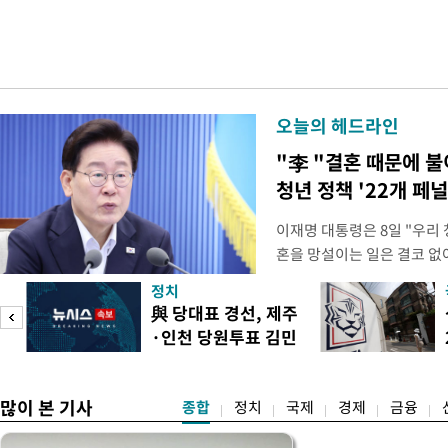
오늘의 헤드라인
"李 "결혼 때문에 
청년 정책 '22개 페
이재명 대통령은 8일 "우리
혼을 망설이는 일은 결코 없
하는 제도가 있을 경우 편하
정치
다. 이 대통령은 이날 오후 
與 당대표 경선, 제주
로 찾은 결혼 페널티 22개'
·인천 당원투표 김민
이 대통령은 "결혼으로 인해
석 승리
많이 본 기사
종합
정치
국제
경제
금융