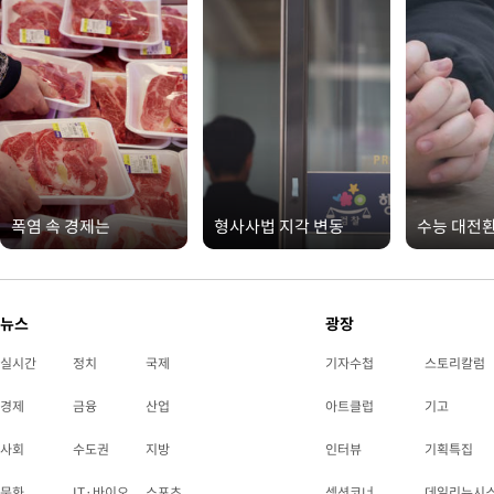
폭염 속 경제는
형사사법 지각 변동
수능 대전
뉴스
광장
실시간
정치
국제
기자수첩
스토리칼럼
경제
금융
산업
아트클럽
기고
사회
수도권
지방
인터뷰
기획특집
문화
IT·바이오
스포츠
섹션코너
데일리뉴시