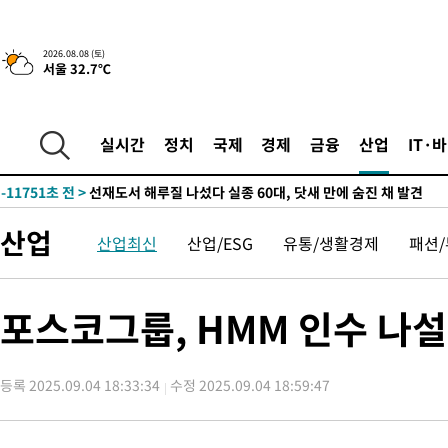
-25968초 전 >
낮 최고 35도 '무더위'…동해안 시간당 30㎜ '강한 비'[내일날
-25238초 전 >
[속보]이강인 "감독님이 원하는 마음 느꼈고, 많은 트로피 원해
2026.08.08 (토)
서울 32.7℃
틀레티코 이적"
-25020초 전 >
수도권 40도 육박 '펄펄'…동해안 일부 지역엔 호의주의보
-23989초 전 >
온열질환 사망자 3명 늘어…누적 환자 3000명 돌파
-17934초 전 >
강릉에 시간당 81.4㎜ 물폭탄…도로 잠기고 담벼락 붕괴
실시간
정치
국제
경제
금융
산업
IT·
-14041초 전 >
백운산서 80년근 천종산삼 9뿌리 발견…감정가 1.3억원
-11751초 전 >
선재도서 해루질 나섰다 실종 60대, 닷새 만에 숨진 채 발견
-9285초 전 >
남자 농구, 나고야 아시안게임서 '홈팀' 일본과 한일전
산업
산업최신
산업/ESG
유통/생활경제
패션
-8661초 전 >
여수 오동도 해상서 모터보트 전복…1명 사망·1명 실종
-4888초 전 >
극한폭염 한풀 꺾이지만…'낮 최고 35도' 무더위, 열대야 계속[
주 날씨]
-1906초 전 >
축구협회 "압수수색·성접대 논란 사과…쇄신의 기회로 삼겠다"
포스코그룹, HMM 인수 나
-423초 전 >
[속보]'압수수색·성접대 논란' 축구협회 "실망과 걱정 안겨드려 
3시간 전 >
'최고 37도' 폭염 지속…강원동해안 최대 150㎜ 비
등록 2025.09.04 18:33:34
수정 2025.09.04 18:59:47
4시간 전 >
[속보]뉴욕증시 상승 마감…S&P 0.6% 나스닥 1.3%↑
-32279초 전 >
이강인 "아틀레티코 이적 기뻐…등번호 7번 의미보단 팀 위해 
것"
-32214초 전 >
[속보]與 당대표 경선, 제주·인천 권리당원 투표 김민석 승리