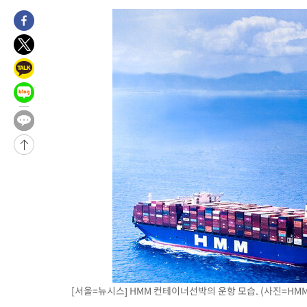
-25988초 전 >
낮 최고 35도 '무더위'…동해안 시간당 30㎜ '강한 비'[내일날
-25258초 전 >
[속보]이강인 "감독님이 원하는 마음 느꼈고, 많은 트로피 원해
틀레티코 이적"
-25040초 전 >
수도권 40도 육박 '펄펄'…동해안 일부 지역엔 호의주의보
-24009초 전 >
온열질환 사망자 3명 늘어…누적 환자 3000명 돌파
-17954초 전 >
강릉에 시간당 81.4㎜ 물폭탄…도로 잠기고 담벼락 붕괴
-14061초 전 >
백운산서 80년근 천종산삼 9뿌리 발견…감정가 1.3억원
-11771초 전 >
선재도서 해루질 나섰다 실종 60대, 닷새 만에 숨진 채 발견
-9305초 전 >
남자 농구, 나고야 아시안게임서 '홈팀' 일본과 한일전
-8681초 전 >
여수 오동도 해상서 모터보트 전복…1명 사망·1명 실종
-4908초 전 >
극한폭염 한풀 꺾이지만…'낮 최고 35도' 무더위, 열대야 계속[
주 날씨]
-1926초 전 >
축구협회 "압수수색·성접대 논란 사과…쇄신의 기회로 삼겠다"
-443초 전 >
[속보]'압수수색·성접대 논란' 축구협회 "실망과 걱정 안겨드려 
3시간 전 >
'최고 37도' 폭염 지속…강원동해안 최대 150㎜ 비
4시간 전 >
[속보]뉴욕증시 상승 마감…S&P 0.6% 나스닥 1.3%↑
[서울=뉴시스] HMM 컨테이너선박의 운항 모습. (사진=HMM) 