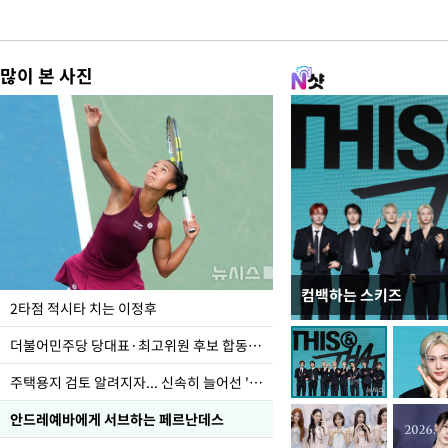
많이 본 사진
컴백하는 스키즈
청와대 일주일
2타점 적시타 치는 이정후
더불어민주당 당대표·최고위원 후보 합동연설회
주택용지 검토 알려지자... 신속히 늘어선 '근조화환'
안드레예바에게 서브하는 페르난데스