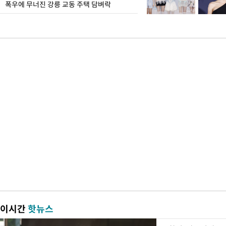
폭우에 무너진 강릉 교동 주택 담벼락
이시간
핫뉴스