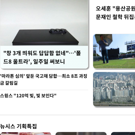
오세훈 "용산공원
문재인 철학 뒤집
"창 3개 띄워도 답답함 없네"…'폴
드8 울트라', 일주일 써보니
'마라톤 심의' 앞둔 국고채 담합…최소 8조 과징
금 갈림길
스윙스 "120억 빚, 빛 보인다"
뉴시스 기획특집