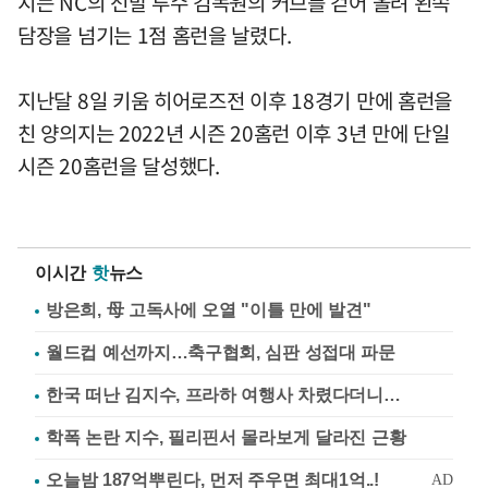
지는 NC의 선발 투수 김녹원의 커브를 걷어 올려 왼쪽
담장을 넘기는 1점 홈런을 날렸다.
지난달 8일 키움 히어로즈전 이후 18경기 만에 홈런을
친 양의지는 2022년 시즌 20홈런 이후 3년 만에 단일
시즌 20홈런을 달성했다.
이시간
핫
뉴스
방은희, 母 고독사에 오열 "이틀 만에 발견"
월드컵 예선까지…축구협회, 심판 성접대 파문
한국 떠난 김지수, 프라하 여행사 차렸다더니…
학폭 논란 지수, 필리핀서 몰라보게 달라진 근황