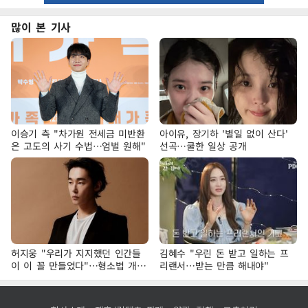
많이 본 기사
이승기 측 "차가원 전세금 미반환
아이유, 장기하 '별일 없이 산다'
은 고도의 사기 수법…엄벌 원해"
선곡…쿨한 일상 공개
허지웅 "우리가 지지했던 인간들
김혜수 "우린 돈 받고 일하는 프
이 이 꼴 만들었다"…형소법 개정
리랜서…받는 만큼 해내야"
에 격한 반응