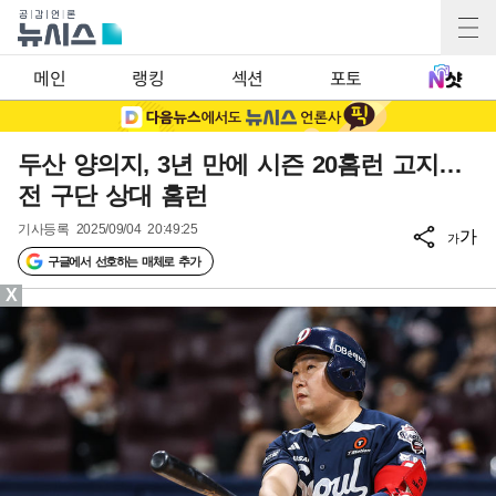
메인
랭킹
섹션
포토
두산 양의지, 3년 만에 시즌 20홈런 고지…
전 구단 상대 홈런
기사등록
2025/09/04 20:49:25
가
가
구글에서 선호하는 매체로 추가
X