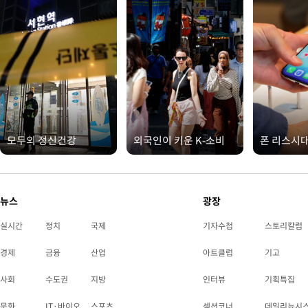
모두의 정신건강
외국인이 키운 K-소비
폰 리스시
뉴스
광장
실시간
정치
국제
기자수첩
스토리칼럼
경제
금융
산업
아트클럽
기고
사회
수도권
지방
인터뷰
기획특집
문화
IT·바이오
스포츠
섹션코너
데일리뉴시