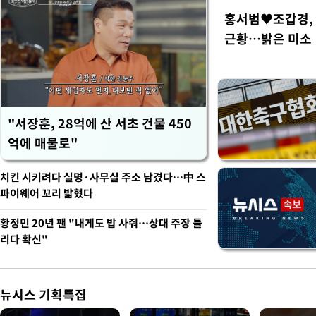
홍서범♥조갑경, 
근황…밝은 미소
"서장훈, 28억에 산 서초 건물 450
억에 매물로"
치킨 시키려다 실명·사무실 주소 남겼다…中 스
파이웨어 꼬리 밟혔다
황정민 20년 팬 "내게도 밥 사줘…상대 주장 틀
리다 확신"
뉴시스 기획특집