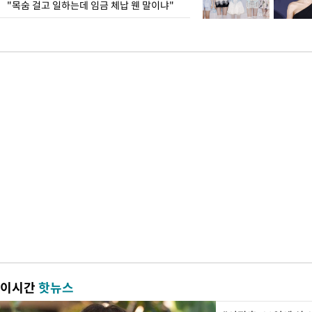
"목숨 걸고 일하는데 임금 체납 웬 말이냐"
이시간
핫뉴스