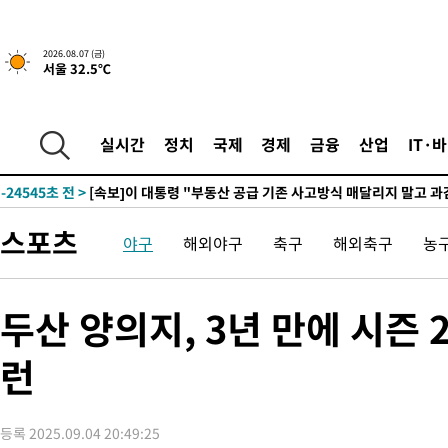
2026.08.07 (금)
서울 32.5℃
-2023초 전 >
[속보]규제합리화위원회 부위원장에 김태유 서울대 공대 교수
태 후임
-32095초 전 >
이강인, 폭염 속 AT마드리드 첫 훈련…80명 식사 대접까지(종
-29234초 전 >
미 사업체 일자리, 7월에 2.3만개 순감하고 그 전 2개월 10.3
실시간
정치
국제
경제
금융
산업
IT·
하향수정 (2보)
-28682초 전 >
[속보] 미 사업체, 일자리 7월에 2.3만 개 줄어…실업률은 4.1
↓
-24545초 전 >
[속보]이 대통령 "부동산 공급 기존 사고방식 매달리지 말고 
실천"
-23630초 전 >
이란, "오만과 '중앙 단일 루트' 합의…북쪽 인바운드·남쪽 아
스포츠
야구
해외야구
축구
해외축구
농
운드는 임시"
-15198초 전 >
"낮 기온 소폭 하락"…수도권 폭염중대경보, 폭염경보로 하향
-15162초 전 >
[속보]이 대통령, '호우피해' 안동·의성 관할 4개 면 특별재난
선포
-15125초 전 >
[단독]중수청 지원 검사들, 정원 초과 시 낮은 계급 임용…희망
두산 양의지, 3년 만에 시즌
갈 수도
-13096초 전 >
낮 최고 37도 찜통더위…곳곳 소나기·강원 많은 비[내일날씨]
런
-11402초 전 >
SK하이닉스, 용인·청주 팹에 54조 투자…"AI 메모리 수요 선
응"
-8258초 전 >
여자배구 이재영·이다영 자매, 아제르바이잔 투란VC 입단
-7511초 전 >
외국인 심판 성 접대 7경기 들여다보니…한국 축구 '5승 2무'
등록 2025.09.04 20:49:25
-7245초 전 >
[속보]코스닥, 2.86포인트(0.36%) 내린 798.81마감