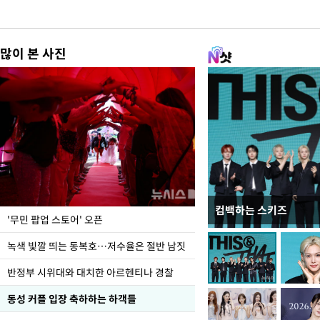
많이 본 사진
컴백하는 스키즈
지석천 뒤덮은 개구리
'무민 팝업 스토어' 오픈
녹색 빛깔 띄는 동복호…저수율은 절반 남짓
반정부 시위대와 대치한 아르헨티나 경찰
동성 커플 입장 축하하는 하객들