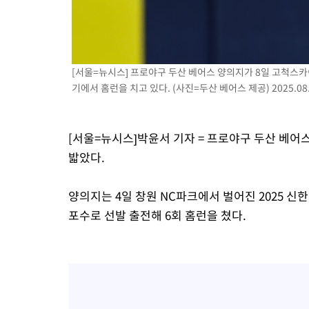
-11402초 전 >
SK하이닉스, 용인·청주 팹에 54조 투자…"AI 메모리 수요 선
응"
-8258초 전 >
여자배구 이재영·이다영 자매, 아제르바이잔 투란VC 입단
-7511초 전 >
외국인 심판 성 접대 7경기 들여다보니…한국 축구 '5승 2무'
[서울=뉴시스] 프로야구 두산 베어스 양의지가 8일 고척스카
-7245초 전 >
[속보]코스닥, 2.86포인트(0.36%) 내린 798.81마감
기에서 홈런을 치고 있다. (사진=두산 베어스 제공) 2025.08.
-7198초 전 >
[속보]코스피, 6200선 약보합…0.60% 내린 6258.77에 마쳐
-7178초 전 >
[속보]원·달러 환율, 7.7원 내린 1416.1원 마감
-7067초 전 >
[속보] 노원서 40.1도 관측…서울, 2018년 이후 첫 40도
[서울=뉴시스]박윤서 기자 = 프로야구 두산 베어스
-4157초 전 >
[속보]종합특검, '계엄 수용공간 확보' 신용해 前교정본부장 기
밟았다.
-3030초 전 >
외신들도 주목한 韓축구 파문…"국민적 공분에 수사 재개"
-3001초 전 >
11시간 압수수색에 성접대 파문까지…'쑥대밭' 된 축구협회
양의지는 4일 창원 NC파크에서 벌어진 2025 신
-2023초 전 >
[속보]규제합리화위원회 부위원장에 김태유 서울대 공대 교수
포수로 선발 출전해 6회 홈런을 쳤다.
태 후임