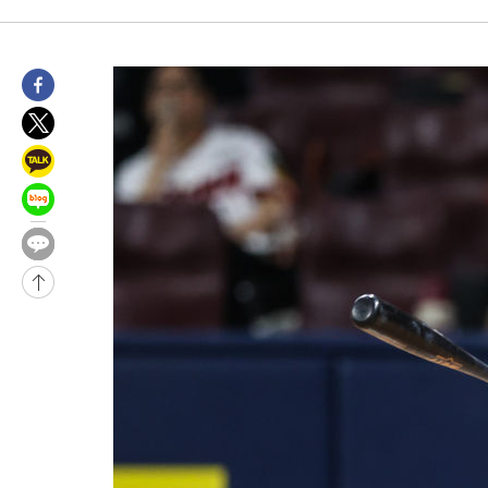
-7198초 전 >
[속보]코스피, 6200선 약보합…0.60% 내린 6258.77에 마쳐
-7178초 전 >
[속보]원·달러 환율, 7.7원 내린 1416.1원 마감
-7067초 전 >
[속보] 노원서 40.1도 관측…서울, 2018년 이후 첫 40도
-4157초 전 >
[속보]종합특검, '계엄 수용공간 확보' 신용해 前교정본부장 기
-3030초 전 >
외신들도 주목한 韓축구 파문…"국민적 공분에 수사 재개"
-3001초 전 >
11시간 압수수색에 성접대 파문까지…'쑥대밭' 된 축구협회
-2023초 전 >
[속보]규제합리화위원회 부위원장에 김태유 서울대 공대 교수
태 후임
-32095초 전 >
이강인, 폭염 속 AT마드리드 첫 훈련…80명 식사 대접까지(종
-29234초 전 >
미 사업체 일자리, 7월에 2.3만개 순감하고 그 전 2개월 10.3
하향수정 (2보)
-28682초 전 >
[속보] 미 사업체, 일자리 7월에 2.3만 개 줄어…실업률은 4.1
↓
-24545초 전 >
[속보]이 대통령 "부동산 공급 기존 사고방식 매달리지 말고 
실천"
-23630초 전 >
이란, "오만과 '중앙 단일 루트' 합의…북쪽 인바운드·남쪽 아
운드는 임시"
-15198초 전 >
"낮 기온 소폭 하락"…수도권 폭염중대경보, 폭염경보로 하향
-15162초 전 >
[속보]이 대통령, '호우피해' 안동·의성 관할 4개 면 특별재난
선포
-15125초 전 >
[단독]중수청 지원 검사들, 정원 초과 시 낮은 계급 임용…희망
갈 수도
-13096초 전 >
낮 최고 37도 찜통더위…곳곳 소나기·강원 많은 비[내일날씨]