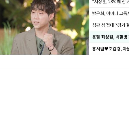
"서장훈, 28억에 산
방은희, 어머니 고독사
심판 성 접대 7경기 
응팔 최성원, 백혈병
홍서범♥조갑경, 아들