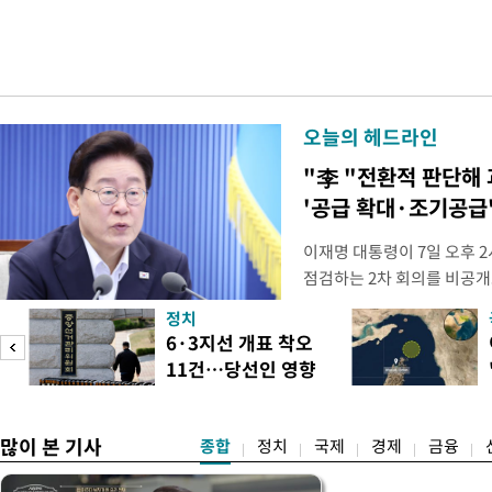
오늘의 헤드라인
"李 "전환적 판단해
'공급 확대·조기공급'
이재명 대통령이 7일 오후 
점검하는 2차 회의를 비공개
관계부처 장관들과 위원장으
정치
금융 지원 방향 및 방안과 함
6·3지선 개표 착오
지원 방안을 보고 받았다고
11건…당선인 영향
면 브리핑에서 밝혔다 회의에
도
없어
많이 본 기사
종합
정치
국제
경제
금융