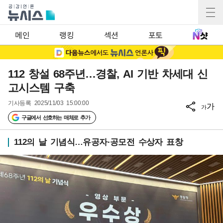
메인
랭킹
섹션
포토
112 창설 68주년…경찰, AI 기반 차세대 신
고시스템 구축
기사등록
2025/11/03 15:00:00
가
가
구글에서 선호하는 매체로 추가
112의 날 기념식…유공자·공모전 수상자 표창