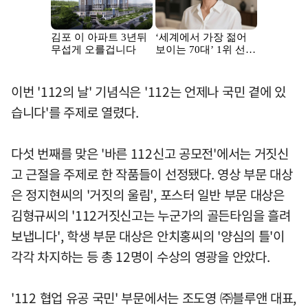
이번 '112의 날' 기념식은 '112는 언제나 국민 곁에 있
습니다'를 주제로 열렸다.
다섯 번째를 맞은 '바른 112신고 공모전'에서는 거짓신
고 근절을 주제로 한 작품들이 선정됐다. 영상 부문 대상
은 정지현씨의 '거짓의 울림', 포스터 일반 부문 대상은
김형규씨의 '112거짓신고는 누군가의 골든타임을 흘려
보냅니다', 학생 부문 대상은 안치홍씨의 '양심의 틀'이
각각 차지하는 등 총 12명이 수상의 영광을 안았다.
'112 협업 유공 국민' 부문에서는 조도영 ㈜블루앤 대표,