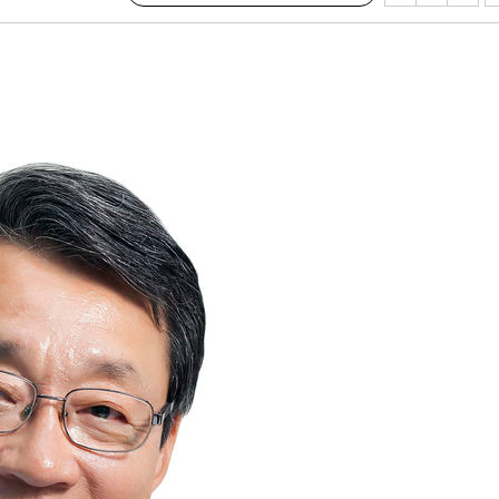
마쳐
장 기소
이병태 후
지(종합)
0.3만개
 4.1%로
말고 과감히
쪽 아웃바
 하향
별재난지역
…희망지 못
날씨]