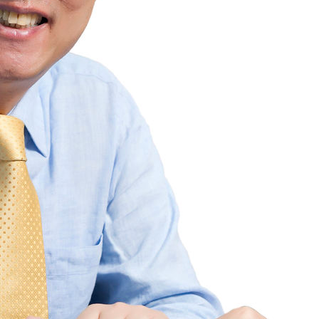
 선제 대
무'
마쳐
장 기소
이병태 후