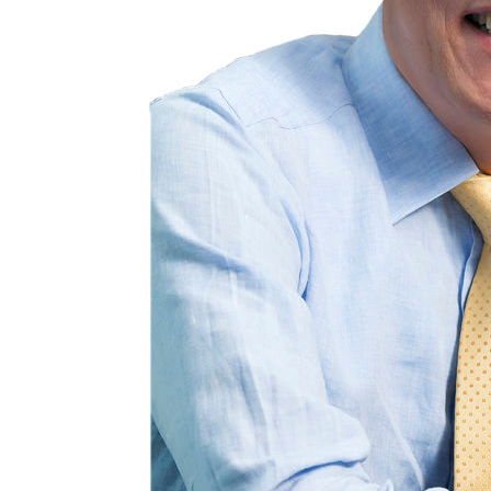
-9283초 전 >
SK하이닉스, 용인·청주 팹에 54조 투자…"AI 메모리 수요
응"
-6139초 전 >
여자배구 이재영·이다영 자매, 아제르바이잔 투란VC 입단
-5392초 전 >
외국인 심판 성 접대 7경기 들여다보니…한국 축구 '5승 2
-5126초 전 >
[속보]코스닥, 2.86포인트(0.36%) 내린 798.81마감
-5079초 전 >
[속보]코스피, 6200선 약보합…0.60% 내린 6258.77에 
-5059초 전 >
[속보]원·달러 환율, 7.7원 내린 1416.1원 마감
-4948초 전 >
[속보] 노원서 40.1도 관측…서울, 2018년 이후 첫 40도
-2038초 전 >
[속보]종합특검, '계엄 수용공간 확보' 신용해 前교정본부
-911초 전 >
외신들도 주목한 韓축구 파문…"국민적 공분에 수사 재개"
-882초 전 >
11시간 압수수색에 성접대 파문까지…'쑥대밭' 된 축구협회
1분 전 >
[속보]규제합리화위원회 부위원장에 김태유 서울대 공대 교수…
임