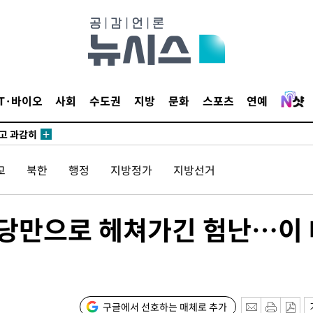
이병태 후
지(종합)
0.3만개
IT·바이오
사회
수도권
지방
문화
스포츠
연예
 4.1%로
말고 과감히
쪽 아웃바
교
북한
행정
지방정가
지방선거
 하향
별재난지역
…희망지 못
정당만으로 헤쳐가긴 험난…이
날씨]
 선제 대
무'
구글에서 선호하는 매체로 추가