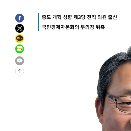
-5079초 전 >
[속보]코스피, 6200선 약보합…0.60% 내린 6258.77에 
-5059초 전 >
[속보]원·달러 환율, 7.7원 내린 1416.1원 마감
중도 개혁 성향 제3당 전직 의원 출신
-4948초 전 >
[속보] 노원서 40.1도 관측…서울, 2018년 이후 첫 40도
국민경제자문회의 부의장 위촉
-2038초 전 >
[속보]종합특검, '계엄 수용공간 확보' 신용해 前교정본부
-911초 전 >
외신들도 주목한 韓축구 파문…"국민적 공분에 수사 재개"
-882초 전 >
11시간 압수수색에 성접대 파문까지…'쑥대밭' 된 축구협회
1분 전 >
[속보]규제합리화위원회 부위원장에 김태유 서울대 공대 교수…
임
-29976초 전 >
이강인, 폭염 속 AT마드리드 첫 훈련…80명 식사 대접까
-27115초 전 >
미 사업체 일자리, 7월에 2.3만개 순감하고 그 전 2개월 1
하향수정 (2보)
-26563초 전 >
[속보] 미 사업체, 일자리 7월에 2.3만 개 줄어…실업률은
↓
-22426초 전 >
[속보]이 대통령 "부동산 공급 기존 사고방식 매달리지 
실천"
-21511초 전 >
이란, "오만과 '중앙 단일 루트' 합의…북쪽 인바운드·남
운드는 임시"
-13079초 전 >
"낮 기온 소폭 하락"…수도권 폭염중대경보, 폭염경보로
-13043초 전 >
[속보]이 대통령, '호우피해' 안동·의성 관할 4개 면 특
선포
-13006초 전 >
[단독]중수청 지원 검사들, 정원 초과 시 낮은 계급 임용
갈 수도
-10977초 전 >
낮 최고 37도 찜통더위…곳곳 소나기·강원 많은 비[내일