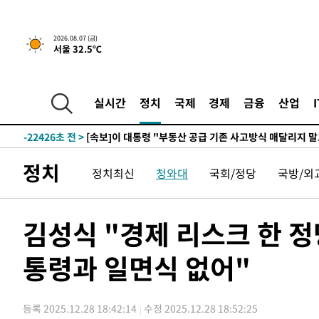
2026.08.07 (금)
서울 32.5℃
1분 전 >
[속보]규제합리화위원회 부위원장에 김태유 서울대 공대 교수…
임
-29976초 전 >
이강인, 폭염 속 AT마드리드 첫 훈련…80명 식사 대접까
-27115초 전 >
미 사업체 일자리, 7월에 2.3만개 순감하고 그 전 2개월 1
실시간
정치
국제
경제
금융
산업
하향수정 (2보)
-26563초 전 >
[속보] 미 사업체, 일자리 7월에 2.3만 개 줄어…실업률은
↓
-22426초 전 >
[속보]이 대통령 "부동산 공급 기존 사고방식 매달리지 
실천"
-21511초 전 >
이란, "오만과 '중앙 단일 루트' 합의…북쪽 인바운드·남
정치
정치최신
청와대
국회/정당
국방/외
운드는 임시"
-13079초 전 >
"낮 기온 소폭 하락"…수도권 폭염중대경보, 폭염경보로
-13043초 전 >
[속보]이 대통령, '호우피해' 안동·의성 관할 4개 면 특
선포
-13006초 전 >
[단독]중수청 지원 검사들, 정원 초과 시 낮은 계급 임용
김성식 "경제 리스크 한 
갈 수도
-10977초 전 >
낮 최고 37도 찜통더위…곳곳 소나기·강원 많은 비[내일
통령과 일면식 없어"
-9283초 전 >
SK하이닉스, 용인·청주 팹에 54조 투자…"AI 메모리 수요
응"
-6139초 전 >
여자배구 이재영·이다영 자매, 아제르바이잔 투란VC 입단
-5392초 전 >
외국인 심판 성 접대 7경기 들여다보니…한국 축구 '5승 2
등록 2025.12.28 18:42:14
수정 2025.12.28 18:52:25
-5126초 전 >
[속보]코스닥, 2.86포인트(0.36%) 내린 798.81마감