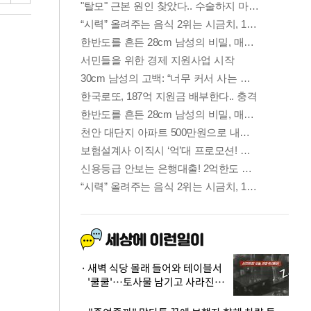
새벽 식당 몰래 들어와 테이블서
'쿨쿨'…토사물 남기고 사라진 남
성