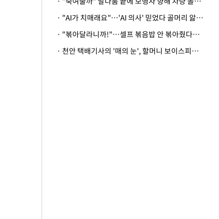
· "죽여줄까" 말다툼 끝에 보행자 향해 차량 돌진…50대 여성 중상
· "AI가 치매래요"…'AI 의사' 믿었다 골머리 앓는 美 의료계 '경고'
· "볶아달라니까!"…셀프 볶음밥 안 볶아줬다고 사장 폭행한 손님
· 천안 택배기사의 '매의 눈', 할머니 보이스피싱 피해 막아