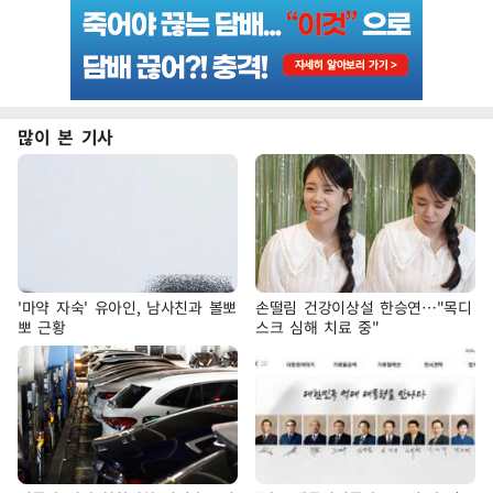
많이 본 기사
'마약 자숙' 유아인, 남사친과 볼뽀
손떨림 건강이상설 한승연…"목디
뽀 근황
스크 심해 치료 중"