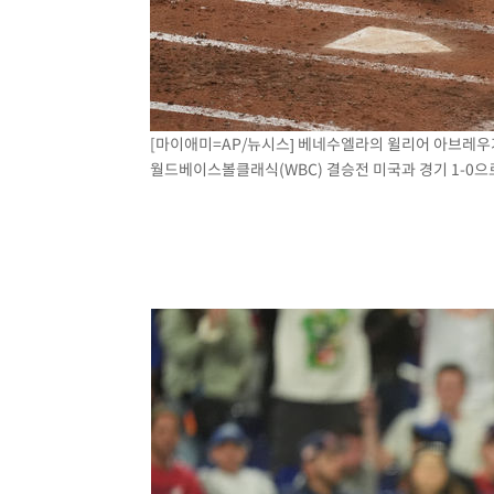
[마이애미=AP/뉴시스] 베네수엘라의 윌리어 아브레우가
월드베이스볼클래식(WBC) 결승전 미국과 경기 1-0으로 앞