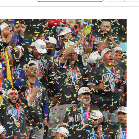
청래
청래 승리
7%·정청래
2%·김민석
0.30%
 차에 첫
동'
리(종합)
개
대우'
'온도차'
 밝혀
발로 부상
 논의