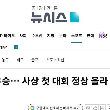
0.30%
 차에 첫
동'
리(종합)
IT·바이오
사회
수도권
지방
문화
스포츠
연예
개
대우'
'온도차'
농구
배구
골프
스포츠최신
 밝혀
발로 부상
우승… 사상 첫 대회 정상 올라
 논의
되길"
시작'
구글에서 선호하는 매체로 추가
승리…정청래