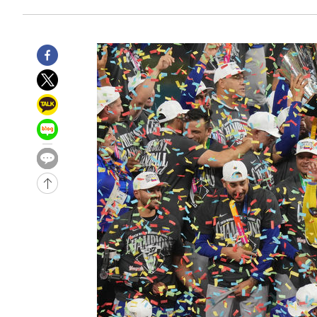
44.40%
-25670초 전 >
與 강원·TK 당원투표 합산 김민석 46.01%로 승리…정
44.53%
-25510초 전 >
[속보]與전대 권리당원투표…강원·경북 김민석, 대구 정
-25317초 전 >
[속보]與 당대표 경선, 경북 권리당원 투표 김민석 47.3
45.71%
-25219초 전 >
[속보]與 당대표 경선, 대구 권리당원 투표 정청래 47.8
46.35%
-25016초 전 >
[속보]與 당대표 경선, 강원 권리당원 투표 김민석 승리…5
득표
-22934초 전 >
"일본축구협회, 대한축구협회 성 접대 의혹 심판 조사"
-15576초 전 >
[속보]장은수, KLPGA 제주삼다수 역전 우승…데뷔 10년
정상
-10941초 전 >
"얼마나 더웠으면"…안동 물길공원서 헤엄친 구렁이 '소
-10868초 전 >
손흥민, 68분 뛰고 2경기 침묵…LAFC, 톨루카에 1-0 승
-10140초 전 >
'2경기 연속 침묵' 손흥민, 톨루카전 68분만 뛰고 슈팅 0
-8892초 전 >
이강인, 오늘 서울서 AT마드리드 입단식…'전례 없는 특급
1시간 전 >
'여긴 20도, 저긴 50도'…열화상 카메라로 본 폭염 저감시설 
1시간 전 >
콜롬비아 신임 우파 대통령 취임 하루만에 차량폭탄 폭발 사건
3시간 전 >
튀르키예 외무장관, "메카 3국 방위협정은 이란이 목표 아냐 "
3시간 전 >
이군이 불법 군시설 건설한 레바논 남부에서 레바논군 3명 폭
4시간 전 >
[속보]美중부 사령관, 이스라엘 긴급방문 다중화된 전선 상황