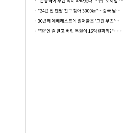
· "관광객이 뿌린 먹이 따라왔나"…日 '토끼섬' 멧돼지, 토끼까지 사냥
· "24년 전 펜팔 친구 찾아 3000㎞"…중국 남성 사연에 '뭉클'
· 30년째 에베레스트에 얼어붙은 '그린 부츠'…드디어 가족 품으로
· "'꽝'인 줄 알고 버린 복권이 16억원짜리?"…극적으로 되찾은 사연