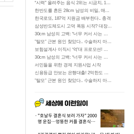
"호날두 결혼식 보러 가자" 2000
명 운집…엉뚱한 커플 결혼식에
'황당'