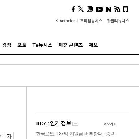
사이 해답 찾았죠"…알을
깨고 나온 '초자아'
K-Artprice
프라임뉴시스
위클리뉴시스
광장
포토
TV뉴시스
제휴 콘텐츠
제보