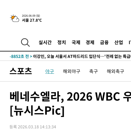
46.35%
-24976초 전 >
[속보]與 당대표 경선, 강원 권리당원 투표 김민석 승리…5
득표
-22894초 전 >
"일본축구협회, 대한축구협회 성 접대 의혹 심판 조사"
2026.08.09 (일)
서울 27.8℃
-15536초 전 >
[속보]장은수, KLPGA 제주삼다수 역전 우승…데뷔 10년
정상
-10901초 전 >
"얼마나 더웠으면"…안동 물길공원서 헤엄친 구렁이 '소
-10828초 전 >
손흥민, 68분 뛰고 2경기 침묵…LAFC, 톨루카에 1-0 승
실시간
정치
국제
경제
금융
산업
-10100초 전 >
'2경기 연속 침묵' 손흥민, 톨루카전 68분만 뛰고 슈팅 0
-8852초 전 >
이강인, 오늘 서울서 AT마드리드 입단식…'전례 없는 특급
1시간 전 >
'여긴 20도, 저긴 50도'…열화상 카메라로 본 폭염 저감시설 
스포츠
야구
해외야구
축구
해외축구
1시간 전 >
콜롬비아 신임 우파 대통령 취임 하루만에 차량폭탄 폭발 사건
3시간 전 >
튀르키예 외무장관, "메카 3국 방위협정은 이란이 목표 아냐 "
3시간 전 >
이군이 불법 군시설 건설한 레바논 남부에서 레바논군 3명 폭
베네수엘라, 2026 WBC 
4시간 전 >
[속보]美중부 사령관, 이스라엘 긴급방문 다중화된 전선 상황
[뉴시스Pic]
-31364초 전 >
이강인 ATM 입단식에 '상암벌 들썩'…"세계적인 선수 
-30360초 전 >
태풍 돌핀, 중 저장성 타이저우시 해안에 상륙 (1보)
-27706초 전 >
AT마드리드 데뷔 앞둔 이강인, 맨시티전 선발 대신 '벤치 
등록 2026.03.18 14:13:34
-26336초 전 >
[속보]與 강원·TK 당원투표 합산 김민석 48.54%로 