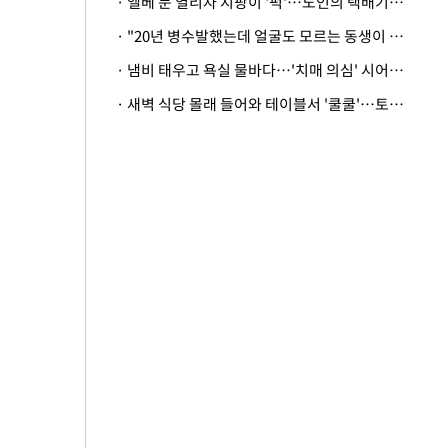
· 엘베 문 열리자 지팡이 '퍽'…노인의 택배기사 폭행 이유
· "20년 병수발했는데 얼굴도 모르는 동생이 유산 절반을"…배다른 형제 상속권 있을까
· 냄비 태우고 욕실 물바다…'치매 의심' 시어머니 검사 권유했다가 '날벼락'
· 새벽 식당 몰래 들어와 테이블서 '쿨쿨'…토사물 남기고 사라진 남성