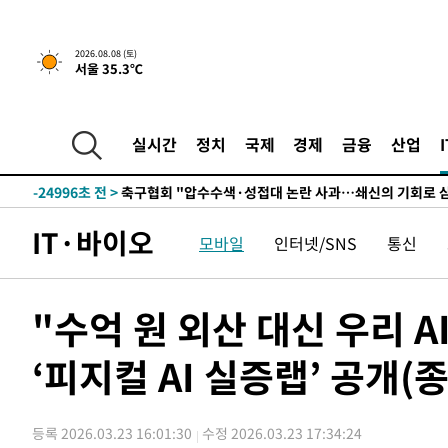
2026.08.08 (토)
서울 35.3℃
-5280초 전 >
[속보]뉴욕증시 상승 마감…S&P 0.6% 나스닥 1.3%↑
-31751초 전 >
여수 오동도 해상서 모터보트 전복…1명 사망·1명 실종
-27978초 전 >
극한폭염 한풀 꺾이지만…'낮 최고 35도' 무더위, 열대야
실시간
정치
국제
경제
금융
산업
주 날씨]
-24996초 전 >
축구협회 "압수수색·성접대 논란 사과…쇄신의 기회로 
-23513초 전 >
[속보]'압수수색·성접대 논란' 축구협회 "실망과 걱정 
송"
-12134초 전 >
'최고 37도' 폭염 지속…강원동해안 최대 150㎜ 비
IT·바이오
모바일
인터넷/SNS
통신
-5260초 전 >
[속보]뉴욕증시 상승 마감…S&P 0.6% 나스닥 1.3%↑
-31771초 전 >
여수 오동도 해상서 모터보트 전복…1명 사망·1명 실종
-27998초 전 >
극한폭염 한풀 꺾이지만…'낮 최고 35도' 무더위, 열대야
"수억 원 외산 대신 우리 A
주 날씨]
-25016초 전 >
축구협회 "압수수색·성접대 논란 사과…쇄신의 기회로 
‘피지컬 AI 실증랩’ 공개(
-23533초 전 >
[속보]'압수수색·성접대 논란' 축구협회 "실망과 걱정 
송"
-12154초 전 >
'최고 37도' 폭염 지속…강원동해안 최대 150㎜ 비
-5280초 전 >
[속보]뉴욕증시 상승 마감…S&P 0.6% 나스닥 1.3%↑
등록 2026.03.23 16:01:30
수정 2026.03.23 17:34:24