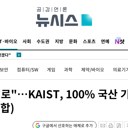
 계속[다음
IT·바이오
사회
수도권
지방
문화
스포츠
연예
삼겠다"
안겨드려 죄
보안
컴퓨터/SW
게임
과학
제약/바이오
의료기
 계속[다음
I로"…KAIST, 100% 국산 
삼겠다"
종합)
안겨드려 죄
구글에서 선호하는 매체로 추가