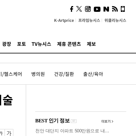
시, 스마트폰 액세서리에
NFC 더했다
K-Artprice
프라임뉴시스
위클리뉴시스
광장
포토
TV뉴시스
제휴 콘텐츠
제보
기/헬스케어
병의원
건강/질환
출산/육아
기술