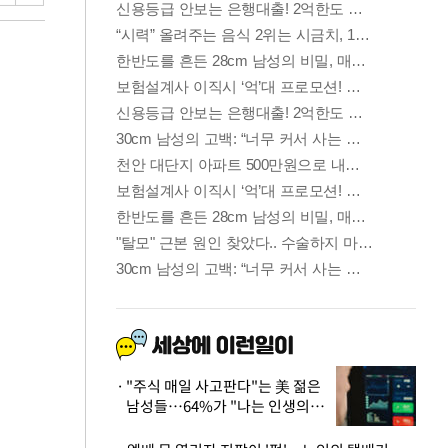
"주식 매일 사고판다"는 美 젊은
남성들…64%가 "나는 인생의
패배자“