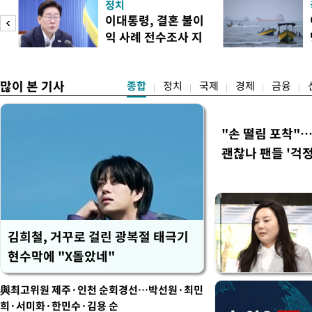
정치
다. 앞서 정청래 후보 우세
이대통령, 결혼 불이
·울산·경남 경선에서 1승 1
익 사례 전수조사 지
제주·인천 경선에서 이기며 '
시
만 두 후보 간 누적 득표율 차
많이 본 기사
종합
정치
국제
경제
금융
"손 떨림 포착"
괜찮나 팬들 '걱정
김희철, 거꾸로 걸린 광복절 태극기
현수막에 "X돌았네"
與최고위원 제주·인천 순회경선…박선원·최민
희·서미화·한민수·김용 순