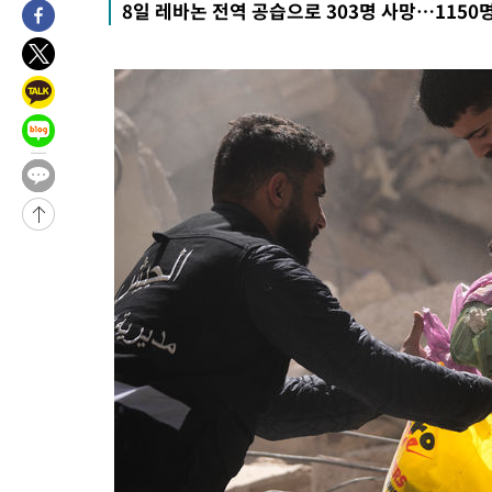
8일 레바논 전역 공습으로 303명 사망…1150
10시간 전 >
'최고 37도' 폭염 지속…강원동해안 최대 150㎜ 비
12시간 전 >
[속보]뉴욕증시 상승 마감…S&P 0.6% 나스닥 1.3%↑
-16948초 전 >
이란 "호르무즈 재개방 합의 근접…美 배상 선행돼야"
-7995초 전 >
[속보]與최고위원 제주·인천 순회경선…박선원·최민희·서미화
민수·김용 순
-7948초 전 >
[속보]김민석, 與 전대 당원투표 누적 득표율 45.42%로 1위… 
래 44.56%
-7230초 전 >
[속보]與 대표 경선 제주·인천 당원투표…金 47.75%·鄭 42.0
宋 10.17%
-6764초 전 >
이강인 "아틀레티코 이적 기뻐…등번호 7번 의미보단 팀 위해 뛸
-6699초 전 >
[속보]與 당대표 경선, 제주·인천 권리당원 투표 김민석 승리
-473초 전 >
낮 최고 35도 '무더위'…동해안 시간당 30㎜ '강한 비'[내일날씨]
4분 전 >
[속보]이강인 "감독님이 원하는 마음 느꼈고, 많은 트로피 원해 아틀
코 이적"
7분 전 >
수도권 40도 육박 '펄펄'…동해안 일부 지역엔 호의주의보
25분 전 >
온열질환 사망자 3명 늘어…누적 환자 3000명 돌파
2시간 전 >
강릉에 시간당 81.4㎜ 물폭탄…도로 잠기고 담벼락 붕괴
3시간 전 >
백운산서 80년근 천종산삼 9뿌리 발견…감정가 1.3억원
3시간 전 >
선재도서 해루질 나섰다 실종 60대, 닷새 만에 숨진 채 발견
4시간 전 >
남자 농구, 나고야 아시안게임서 '홈팀' 일본과 한일전