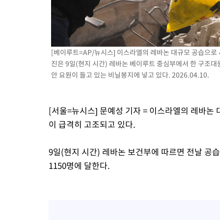
4시간 전 >
여수 오동도 해상서 모터보트 전복…1명 사망·1명 실종
5시간 전 >
극한폭염 한풀 꺾이지만…'낮 최고 35도' 무더위, 열대야 계속[다
날씨]
6시간 전 >
축구협회 "압수수색·성접대 논란 사과…쇄신의 기회로 삼겠다"
[베이루트=AP/뉴시스] 이스라엘의 레바논 대규모 공습으로 
6시간 전 >
[속보]'압수수색·성접대 논란' 축구협회 "실망과 걱정 안겨드려 죄
진은 9일(현지 시간) 레바논 베이루트 중심부에서 한 구조대
10시간 전 >
'최고 37도' 폭염 지속…강원동해안 최대 150㎜ 비
안 요원이 들고 있는 비닐봉지에 넣고 있다. 2026.04.10.
12시간 전 >
[속보]뉴욕증시 상승 마감…S&P 0.6% 나스닥 1.3%↑
[서울=뉴시스] 문예성 기자 = 이스라엘의 레바논
이 급격히 고조되고 있다.
9일(현지 시간) 레바논 보건부에 따르면 전날 공
1150명에 달한다.