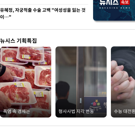
유혜정, 자궁적출 수술 고백 "여성성을 잃는 것
이…"
뉴시스 기획특집
폭염 속 경제는
형사사법 지각 변동
수능 대전