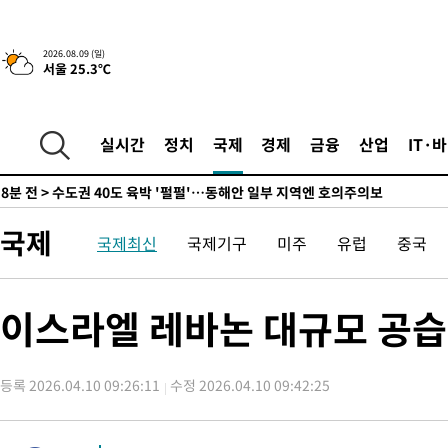
민수·김용 순
-7928초 전 >
[속보]김민석, 與 전대 당원투표 누적 득표율 45.42%로 1위… 
래 44.56%
-7210초 전 >
[속보]與 대표 경선 제주·인천 당원투표…金 47.75%·鄭 42.0
2026.08.09 (일)
서울 25.3℃
宋 10.17%
-6744초 전 >
이강인 "아틀레티코 이적 기뻐…등번호 7번 의미보단 팀 위해 뛸
-6679초 전 >
[속보]與 당대표 경선, 제주·인천 권리당원 투표 김민석 승리
-453초 전 >
낮 최고 35도 '무더위'…동해안 시간당 30㎜ '강한 비'[내일날씨]
실시간
정치
국제
경제
금융
산업
IT·
4분 전 >
[속보]이강인 "감독님이 원하는 마음 느꼈고, 많은 트로피 원해 아틀
코 이적"
8분 전 >
수도권 40도 육박 '펄펄'…동해안 일부 지역엔 호의주의보
25분 전 >
온열질환 사망자 3명 늘어…누적 환자 3000명 돌파
국제
국제최신
국제기구
미주
유럽
중국
2시간 전 >
강릉에 시간당 81.4㎜ 물폭탄…도로 잠기고 담벼락 붕괴
3시간 전 >
백운산서 80년근 천종산삼 9뿌리 발견…감정가 1.3억원
3시간 전 >
선재도서 해루질 나섰다 실종 60대, 닷새 만에 숨진 채 발견
이스라엘 레바논 대규모 공습 
4시간 전 >
남자 농구, 나고야 아시안게임서 '홈팀' 일본과 한일전
4시간 전 >
여수 오동도 해상서 모터보트 전복…1명 사망·1명 실종
등록 2026.04.10 09:26:11
수정 2026.04.10 09:42:25
5시간 전 >
극한폭염 한풀 꺾이지만…'낮 최고 35도' 무더위, 열대야 계속[다
날씨]
6시간 전 >
축구협회 "압수수색·성접대 논란 사과…쇄신의 기회로 삼겠다"
6시간 전 >
[속보]'압수수색·성접대 논란' 축구협회 "실망과 걱정 안겨드려 죄