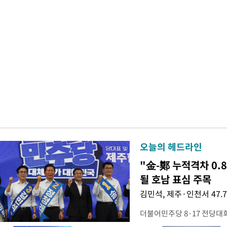
오늘의 헤드라인
"金-鄭 누적격차 0.
될 호남 표심 주목
김민석, 제주·인천서 47.
더불어민주당 8·17 전당대
보가 8일 제주·인천 지역 순