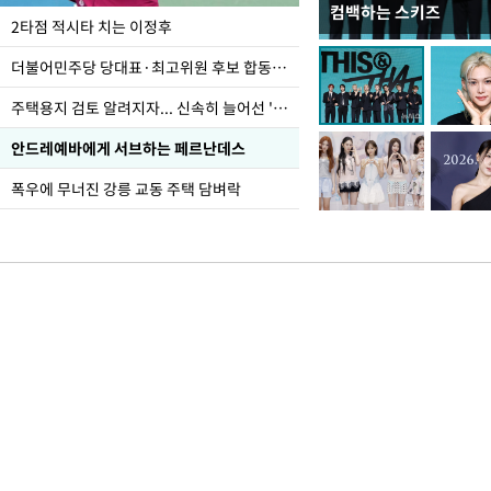
컴백하는 스키즈
이번주 국회에는 무슨 일
2타점 적시타 치는 이정후
더불어민주당 당대표·최고위원 후보 합동연설회
주택용지 검토 알려지자... 신속히 늘어선 '근조화환'
안드레예바에게 서브하는 페르난데스
폭우에 무너진 강릉 교동 주택 담벼락