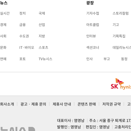
뉴스
광장
실시간
정치
국제
기자수첩
스토리칼럼
경제
금융
산업
아트클럽
기고
사회
수도권
지방
인터뷰
기획특집
문화
IT·바이오
스포츠
섹션코너
데일리뉴시
연예
포토
TV뉴시스
인사
부고
동정
회사소개
광고 · 제휴 문의
제휴사 안내
콘텐츠 판매
저작권 규약
고
대표이사 : 염영남
주소 : 서울 중구 퇴계로 1
발행인 : 염영남
편집인 : 염영남
고충처리인