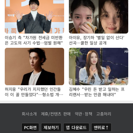
이승기 측 "차가원 전세금 미반환
아이유, 장기하 '별일 없이 산다'
은 고도의 사기 수법…엄벌 원해"
선곡…쿨한 일상 공개
허지웅 "우리가 지지했던 인간들
김혜수 "우린 돈 받고 일하는 프
이 이 꼴 만들었다"…형소법 개정
리랜서…받는 만큼 해내야"
에 격한 반응
회사소개
제휴/컨텐츠 판매
약관·정책
고충처리
PC화면
제보하기
앱 다운로드
맨위로↑