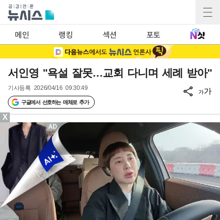
메인
랭킹
섹션
포토
서인영 "욕설 잘못…교회 다니며 세례 받아"
기사등록
2026/04/16 09:30:49
가
가
구글에서 선호하는 매체로 추가
X