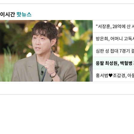
이시간
핫뉴스
"서장훈, 28억에 산
방은희, 어머니 고독사
심판 성 접대 7경기 
응팔 최성원, 백혈병
홍서범♥조갑경, 아들