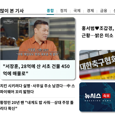
많이 본 기사
종합
정치
국제
경제
금융
홍서범♥조갑경, 
근황…밝은 미소
"서장훈, 28억에 산 서초 건물 450
억에 매물로"
치킨 시키려다 실명·사무실 주소 남겼다…中 스
파이웨어 꼬리 밟혔다
황정민 20년 팬 "내게도 밥 사줘…상대 주장 틀
리다 확신"