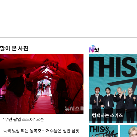
많이 본 사진
컴백하는 스키즈
지석천 뒤덮은 개구리
'무민 팝업 스토어' 오픈
녹색 빛깔 띄는 동복호…저수율은 절반 남짓