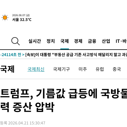
2026.08.07 (금)
서울 32.5℃
-1592초 전 >
[속보]규제합리화위원회 부위원장에 김태유 서울대 공대 교수
태 후임
-31664초 전 >
이강인, 폭염 속 AT마드리드 첫 훈련…80명 식사 대접까지(종
-28803초 전 >
미 사업체 일자리, 7월에 2.3만개 순감하고 그 전 2개월 10.3
실시간
정치
국제
경제
금융
산업
IT·
하향수정 (2보)
-28251초 전 >
[속보] 미 사업체, 일자리 7월에 2.3만 개 줄어…실업률은 4.1
↓
-24114초 전 >
[속보]이 대통령 "부동산 공급 기존 사고방식 매달리지 말고 
실천"
-23199초 전 >
이란, "오만과 '중앙 단일 루트' 합의…북쪽 인바운드·남쪽 아
국제
국제최신
국제기구
미주
유럽
중국
운드는 임시"
-14767초 전 >
"낮 기온 소폭 하락"…수도권 폭염중대경보, 폭염경보로 하향
-14731초 전 >
[속보]이 대통령, '호우피해' 안동·의성 관할 4개 면 특별재난
선포
-14694초 전 >
[단독]중수청 지원 검사들, 정원 초과 시 낮은 계급 임용…희망
트럼프, 기름값 급등에 국
갈 수도
-12665초 전 >
낮 최고 37도 찜통더위…곳곳 소나기·강원 많은 비[내일날씨]
력 증산 압박
-10971초 전 >
SK하이닉스, 용인·청주 팹에 54조 투자…"AI 메모리 수요 선
응"
-7827초 전 >
여자배구 이재영·이다영 자매, 아제르바이잔 투란VC 입단
-7080초 전 >
외국인 심판 성 접대 7경기 들여다보니…한국 축구 '5승 2무'
등록 2026.04.21 15:30:47
-6814초 전 >
[속보]코스닥, 2.86포인트(0.36%) 내린 798.81마감