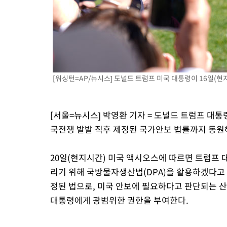
-10971초 전 >
SK하이닉스, 용인·청주 팹에 54조 투자…"AI 메모리 수요 선
응"
-7827초 전 >
여자배구 이재영·이다영 자매, 아제르바이잔 투란VC 입단
-7080초 전 >
외국인 심판 성 접대 7경기 들여다보니…한국 축구 '5승 2무'
-6814초 전 >
[속보]코스닥, 2.86포인트(0.36%) 내린 798.81마감
-6767초 전 >
[속보]코스피, 6200선 약보합…0.60% 내린 6258.77에 마쳐
[워싱턴=AP/뉴시스] 도널드 트럼프 미국 대통령이 16일(현지 
-6747초 전 >
[속보]원·달러 환율, 7.7원 내린 1416.1원 마감
-6636초 전 >
[속보] 노원서 40.1도 관측…서울, 2018년 이후 첫 40도
-3726초 전 >
[속보]종합특검, '계엄 수용공간 확보' 신용해 前교정본부장 기
[서울=뉴시스] 박영환 기자 = 도널드 트럼프 대
-2599초 전 >
외신들도 주목한 韓축구 파문…"국민적 공분에 수사 재개"
국전쟁 발발 직후 제정된 국가안보 법률까지 동원해
-2570초 전 >
11시간 압수수색에 성접대 파문까지…'쑥대밭' 된 축구협회
-1592초 전 >
[속보]규제합리화위원회 부위원장에 김태유 서울대 공대 교수
20일(현지시간) 미국 액시오스에 따르면 트럼프 
태 후임
리기 위해 국방물자생산법(DPA)을 활용하겠다고 밝
정된 법으로, 미국 안보에 필요하다고 판단되는 
대통령에게 광범위한 권한을 부여한다.