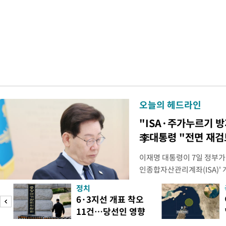
오늘의 헤드라인
"ISA·주가누르기 
李대통령 "전면 재검
이재명 대통령이 7일 정부가
인종합자산관리계좌(ISA)' 
안'을 전면 재검토 할 것을 
정치
들과의 상황 점검 회의에서 I
6·3지선 개표 착오
지법안을 둘러싼 투자자들의 
11건…당선인 영향
았다. 이 자리에서 이 대통령
도
없어