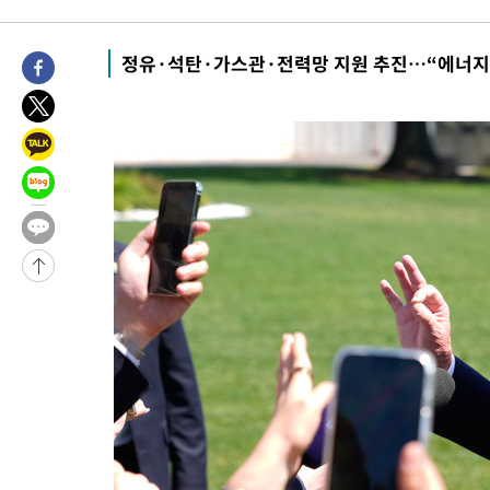
-6767초 전 >
[속보]코스피, 6200선 약보합…0.60% 내린 6258.77에 마쳐
-6747초 전 >
[속보]원·달러 환율, 7.7원 내린 1416.1원 마감
정유·석탄·가스관·전력망 지원 추진…“에너지
-6636초 전 >
[속보] 노원서 40.1도 관측…서울, 2018년 이후 첫 40도
-3726초 전 >
[속보]종합특검, '계엄 수용공간 확보' 신용해 前교정본부장 기
-2599초 전 >
외신들도 주목한 韓축구 파문…"국민적 공분에 수사 재개"
-2570초 전 >
11시간 압수수색에 성접대 파문까지…'쑥대밭' 된 축구협회
-1592초 전 >
[속보]규제합리화위원회 부위원장에 김태유 서울대 공대 교수
태 후임
-31664초 전 >
이강인, 폭염 속 AT마드리드 첫 훈련…80명 식사 대접까지(종
-28803초 전 >
미 사업체 일자리, 7월에 2.3만개 순감하고 그 전 2개월 10.3
하향수정 (2보)
-28251초 전 >
[속보] 미 사업체, 일자리 7월에 2.3만 개 줄어…실업률은 4.1
↓
-24114초 전 >
[속보]이 대통령 "부동산 공급 기존 사고방식 매달리지 말고 
실천"
-23199초 전 >
이란, "오만과 '중앙 단일 루트' 합의…북쪽 인바운드·남쪽 아
운드는 임시"
-14767초 전 >
"낮 기온 소폭 하락"…수도권 폭염중대경보, 폭염경보로 하향
-14731초 전 >
[속보]이 대통령, '호우피해' 안동·의성 관할 4개 면 특별재난
선포
-14694초 전 >
[단독]중수청 지원 검사들, 정원 초과 시 낮은 계급 임용…희망
갈 수도
-12665초 전 >
낮 최고 37도 찜통더위…곳곳 소나기·강원 많은 비[내일날씨]