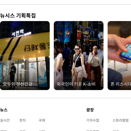
뉴시스 기획특집
모두의 정신건강
외국인이 키운 K-소비
폰 리스시
뉴스
광장
실시간
정치
국제
기자수첩
스토리칼럼