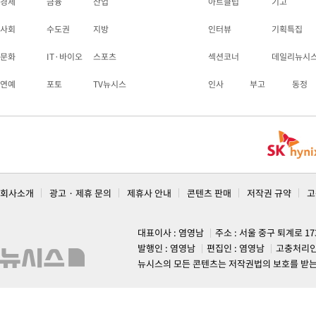
경제
금융
산업
아트클럽
기고
사회
수도권
지방
인터뷰
기획특집
문화
IT·바이오
스포츠
섹션코너
데일리뉴시
연예
포토
TV뉴시스
인사
부고
동정
회사소개
광고 · 제휴 문의
제휴사 안내
콘텐츠 판매
저작권 규약
고
대표이사 : 염영남
주소 : 서울 중구 퇴계로 1
발행인 : 염영남
편집인 : 염영남
고충처리인
뉴시스의 모든 콘텐츠는 저작권법의 보호를 받는 바, 무