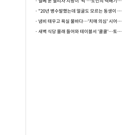
· 엘베 문 열리자 지팡이 '퍽'…노인의 택배기사 폭행 이유
· "20년 병수발했는데 얼굴도 모르는 동생이 유산 절반을"…배다른 형제 상속권 있을까
· 냄비 태우고 욕실 물바다…'치매 의심' 시어머니 검사 권유했다가 '날벼락'
· 새벽 식당 몰래 들어와 테이블서 '쿨쿨'…토사물 남기고 사라진 남성