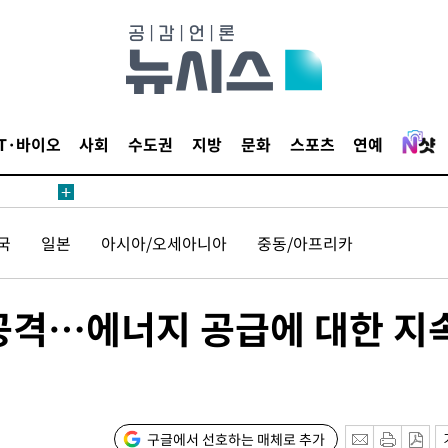
 계속[다음
삼겠다"
안겨드려 죄
IT·바이오
사회
수도권
지방
문화
스포츠
연예
국
일본
아시아/오세아니아
중동/아프리카
견
 공격…에너지 공급에 대한 지
 계속[다음
삼겠다"
안겨드려 죄
구글에서 선호하는 매체로 추가