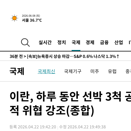
-24900초 전 >
남자 농구, 나고야 아시안게임서 '홈팀' 일본과 한일전
-24276초 전 >
여수 오동도 해상서 모터보트 전복…1명 사망·1명 실종
2026.08.08 (토)
서울 36.7℃
-20503초 전 >
극한폭염 한풀 꺾이지만…'낮 최고 35도' 무더위, 열대야
주 날씨]
-17521초 전 >
축구협회 "압수수색·성접대 논란 사과…쇄신의 기회로 
-16038초 전 >
[속보]'압수수색·성접대 논란' 축구협회 "실망과 걱정 
실시간
정치
국제
경제
금융
산업
송"
-4659초 전 >
'최고 37도' 폭염 지속…강원동해안 최대 150㎜ 비
36분 전 >
[속보]뉴욕증시 상승 마감…S&P 0.6% 나스닥 1.3%↑
-29676초 전 >
백운산서 80년근 천종산삼 9뿌리 발견…감정가 1.3억원
국제
국제최신
국제기구
미주
유럽
중
-27386초 전 >
선재도서 해루질 나섰다 실종 60대, 닷새 만에 숨진 채 발
-24920초 전 >
남자 농구, 나고야 아시안게임서 '홈팀' 일본과 한일전
-24296초 전 >
여수 오동도 해상서 모터보트 전복…1명 사망·1명 실종
이란, 하루 동안 선박 3척
-20523초 전 >
극한폭염 한풀 꺾이지만…'낮 최고 35도' 무더위, 열대야
주 날씨]
적 위협 강조(종합)
-17541초 전 >
축구협회 "압수수색·성접대 논란 사과…쇄신의 기회로 
-16058초 전 >
[속보]'압수수색·성접대 논란' 축구협회 "실망과 걱정 
송"
-4679초 전 >
'최고 37도' 폭염 지속…강원동해안 최대 150㎜ 비
등록 2026.04.22 19:42:20
수정 2026.04.22 19:49:38
36분 전 >
[속보]뉴욕증시 상승 마감…S&P 0.6% 나스닥 1.3%↑