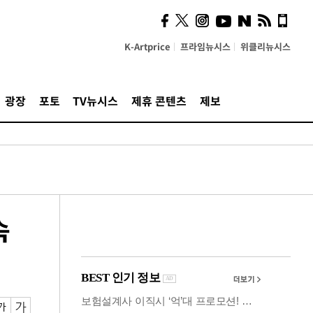
사이 해답 찾았죠"…알을
깨고 나온 '초자아'
K-Artprice
프라임뉴시스
위클리뉴시스
광장
포토
TV뉴시스
제휴 콘텐츠
제보
속