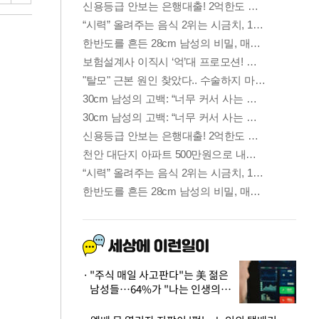
"주식 매일 사고판다"는 美 젊은
남성들…64%가 "나는 인생의
패배자“