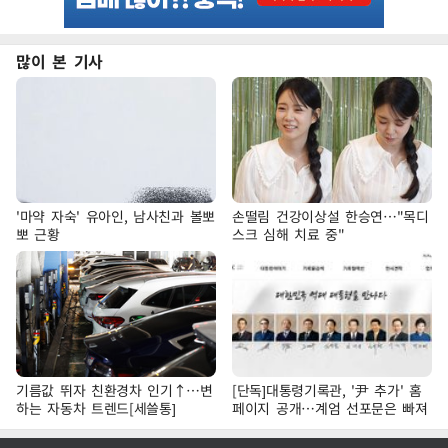
많이 본 기사
'마약 자숙' 유아인, 남사친과 볼뽀
손떨림 건강이상설 한승연…"목디
뽀 근황
스크 심해 치료 중"
기름값 뛰자 친환경차 인기↑…변
[단독]대통령기록관, '尹 추가' 홈
하는 자동차 트렌드[세쓸통]
페이지 공개…계엄 선포문은 빠져