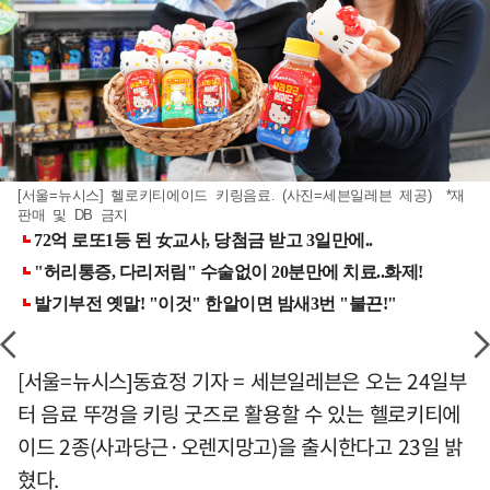
[서울=뉴시스] 헬로키티에이드 키링음료. (사진=세븐일레븐 제공) *재
판매 및 DB 금지
[서울=뉴시스]동효정 기자 = 세븐일레븐은 오는 24일부
터 음료 뚜껑을 키링 굿즈로 활용할 수 있는 헬로키티에
이드 2종(사과당근·오렌지망고)을 출시한다고 23일 밝
혔다.