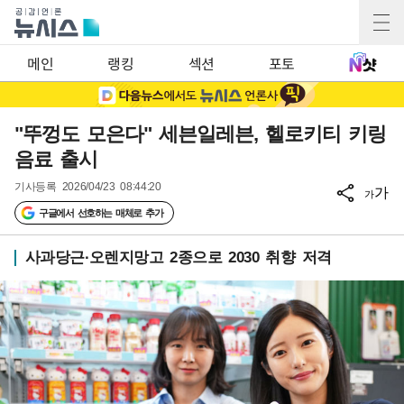
메인
랭킹
섹션
포토
"뚜껑도 모은다" 세븐일레븐, 헬로키티 키링
음료 출시
기사등록
2026/04/23 08:44:20
가
가
구글에서 선호하는 매체로 추가
사과당근·오렌지망고 2종으로 2030 취향 저격