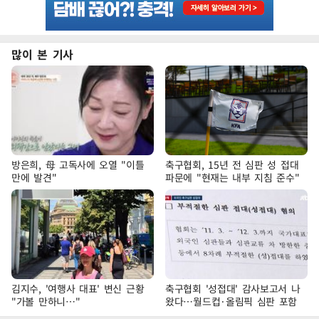
많이 본 기사
방은희, 母 고독사에 오열 "이틀
축구협회, 15년 전 심판 성 접대
만에 발견"
파문에 "현재는 내부 지침 준수"
김지수, '여행사 대표' 변신 근황
축구협회 '성접대' 감사보고서 나
"가볼 만하니…"
왔다…월드컵·올림픽 심판 포함