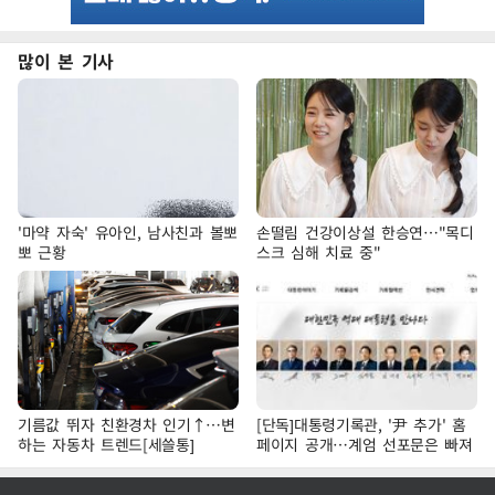
많이 본 기사
'마약 자숙' 유아인, 남사친과 볼뽀
손떨림 건강이상설 한승연…"목디
뽀 근황
스크 심해 치료 중"
기름값 뛰자 친환경차 인기↑…변
[단독]대통령기록관, '尹 추가' 홈
하는 자동차 트렌드[세쓸통]
페이지 공개…계엄 선포문은 빠져