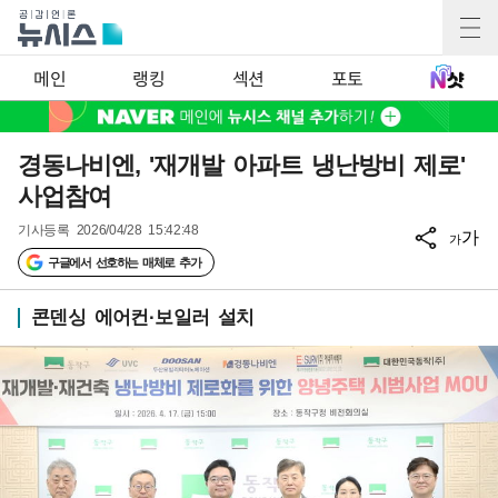
메인
랭킹
섹션
포토
경동나비엔, '재개발 아파트 냉난방비 제로'
사업참여
기사등록
2026/04/28 15:42:48
가
가
구글에서 선호하는 매체로 추가
콘덴싱 에어컨·보일러 설치