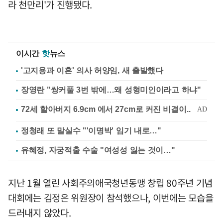
라 천만리'가 진행됐다.
이시간
핫
뉴스
'고지용과 이혼' 의사 허양임, 새 출발했다
장영란 "쌍커풀 3번 밖에…왜 성형미인이라고 하냐"
정청래 또 말실수 "'이명박' 임기 내로…"
유혜정, 자궁적출 수술 "여성성 잃는 것이…"
지난 1월 열린 사회주의애국청년동맹 창립 80주년 기념
대회에는 김정은 위원장이 참석했으나, 이번에는 모습을
드러내지 않았다.