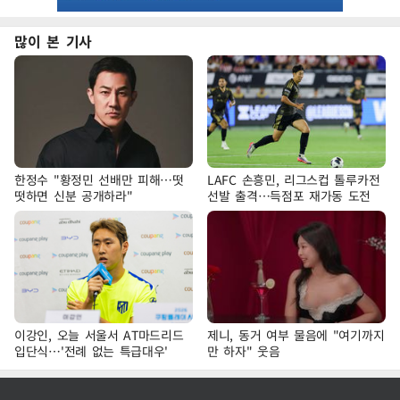
많이 본 기사
한정수 "황정민 선배만 피해…떳
LAFC 손흥민, 리그스컵 톨루카전
떳하면 신분 공개하라"
선발 출격…득점포 재가동 도전
이강인, 오늘 서울서 AT마드리드
제니, 동거 여부 물음에 "여기까지
입단식…'전례 없는 특급대우'
만 하자" 웃음