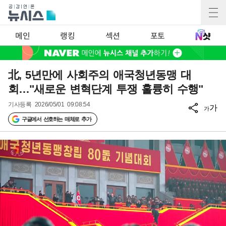
메인
랭킹
섹션
포토
北, 5년만에 사회주의 애국청년동맹 대
회…"새로운 변혁단계 투쟁 훌륭히 수행"
기사등록
2026/05/01 09:08:54
가
가
구글에서 선호하는 매체로 추가