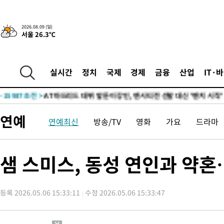
-25483초 전 >
'AT마드리드 7번' 이강인, 맨시티 상대로 비공식 데뷔전
-24985초 전 >
[속보]'AT마드리드 7번' 이강인, 맨시티 상대로 비공식 데뷔전
2026.08.09 (일)
서울 26.3℃
-23049초 전 >
네타냐후, 트럼프의 가자 평화 2차 15개조 평화안 '거부'
-19645초 전 >
이강인 ATM 입단식에 '상암벌 들썩'…"세계적인 선수 되길"
-18641초 전 >
태풍 돌핀, 중 저장성 타이저우시 해안에 상륙 (1보)
실시간
정치
국제
경제
금융
산업
IT·
-15987초 전 >
AT마드리드 데뷔 앞둔 이강인, 맨시티전 선발 대신 '벤치 시작'
-14617초 전 >
[속보]與 강원·TK 당원투표 합산 김민석 48.54%로 승리…
44.40%
-13951초 전 >
與 강원·TK 당원투표 합산 김민석 46.01%로 승리…정청래
연예
연예최신
방송/TV
영화
가요
드라마
44.53%
-13791초 전 >
[속보]與전대 권리당원투표…강원·경북 김민석, 대구 정청래 
-13598초 전 >
[속보]與 당대표 경선, 경북 권리당원 투표 김민석 47.37%·
45.71%
-13500초 전 >
[속보]與 당대표 경선, 대구 권리당원 투표 정청래 47.82%·
샘 스미스, 동성 연인과 약
46.35%
-13297초 전 >
[속보]與 당대표 경선, 강원 권리당원 투표 김민석 승리…50.3
득표
-11215초 전 >
"일본축구협회, 대한축구협회 성 접대 의혹 심판 조사"
등록 2026.05.06 15:33:11
수정 2026.05.06 15:33:47
-3857초 전 >
[속보]장은수, KLPGA 제주삼다수 역전 우승…데뷔 10년 차에 
상
12분 전 >
"얼마나 더웠으면"…안동 물길공원서 헤엄친 구렁이 '소동'
14분 전 >
손흥민, 68분 뛰고 2경기 침묵…LAFC, 톨루카에 1-0 승리(종합)