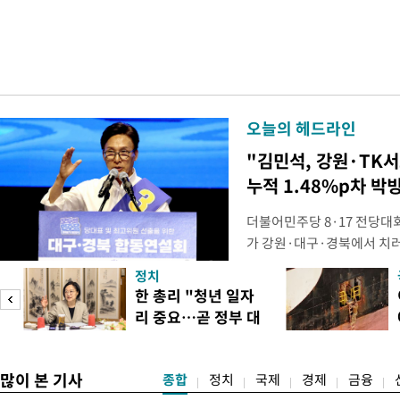
오늘의 헤드라인
"김민석, 강원·TK
누적 1.48%p차 박
더불어민주당 8·17 전당대
가 강원·대구·경북에서 치
48.54%(1만8977표)를 
정치
를 1622표(4.14%p) 차
넘
한 총리 "청년 일자
·인천 권리당원 투표에서도 
리 중요…곧 정부 대
적 합산(가중치 미반영)에서도
리
책"
많이 본 기사
종합
정치
국제
경제
금융