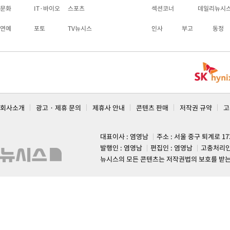
문화
IT·바이오
스포츠
섹션코너
데일리뉴시
연예
포토
TV뉴시스
인사
부고
동정
회사소개
광고 · 제휴 문의
제휴사 안내
콘텐츠 판매
저작권 규약
고
대표이사 : 염영남
주소 : 서울 중구 퇴계로 1
발행인 : 염영남
편집인 : 염영남
고충처리인
뉴시스의 모든 콘텐츠는 저작권법의 보호를 받는 바, 무