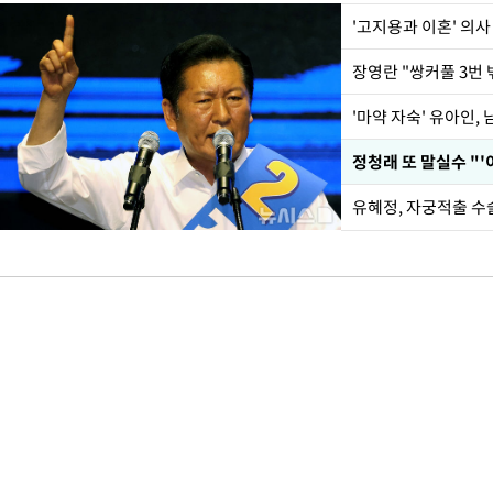
'고지용과 이혼' 의사
'마약 자숙' 유아인,
정청래 또 말실수 "'
유혜정, 자궁적출 수