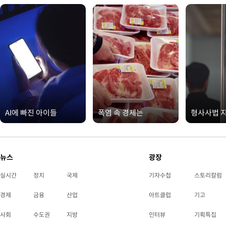
AI에 빠진 아이들
폭염 속 경제는
형사사법 
뉴스
광장
실시간
정치
국제
기자수첩
스토리칼럼
경제
금융
산업
아트클럽
기고
사회
수도권
지방
인터뷰
기획특집