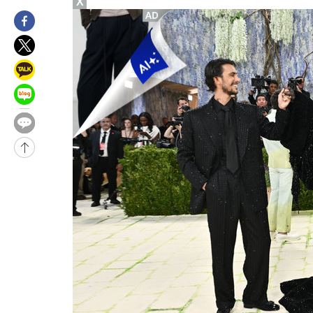
X
26분 전 >
'2경기 연속 침묵' 손흥민, 톨루카전 68분만 뛰고 슈팅 0개
-31567초 전 >
시메오네 감독 "이강인 다재다능한 선수…다양한 역할 맡길 것
-28008초 전 >
이강인, 5만 관중 앞 ATM 데뷔…뜨거운 응원 속 새출발(종합)
-27764초 전 >
'AT마드리드 7번' 이강인 데뷔전…맨시티에 1-3 역전패(종합)
-25503초 전 >
'AT마드리드 7번' 이강인, 맨시티 상대로 비공식 데뷔전
-25005초 전 >
[속보]'AT마드리드 7번' 이강인, 맨시티 상대로 비공식 데뷔전
-23069초 전 >
네타냐후, 트럼프의 가자 평화 2차 15개조 평화안 '거부'
-19665초 전 >
이강인 ATM 입단식에 '상암벌 들썩'…"세계적인 선수 되길"
-18661초 전 >
태풍 돌핀, 중 저장성 타이저우시 해안에 상륙 (1보)
-16007초 전 >
AT마드리드 데뷔 앞둔 이강인, 맨시티전 선발 대신 '벤치 시작'
-14637초 전 >
[속보]與 강원·TK 당원투표 합산 김민석 48.54%로 승리…
44.40%
-13971초 전 >
與 강원·TK 당원투표 합산 김민석 46.01%로 승리…정청래
44.53%
-13811초 전 >
[속보]與전대 권리당원투표…강원·경북 김민석, 대구 정청래 
-13618초 전 >
[속보]與 당대표 경선, 경북 권리당원 투표 김민석 47.37%·
45.71%
-13520초 전 >
[속보]與 당대표 경선, 대구 권리당원 투표 정청래 47.82%·
46.35%
-13317초 전 >
[속보]與 당대표 경선, 강원 권리당원 투표 김민석 승리…50.3