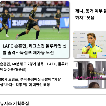
제니, 동거 여부
하자" 웃음
LAFC 손흥민, 리그스컵 톨루카전 선
발 출격…득점포 재가동 도전
손흥민, 68분 뛰고 2경기 침묵…LAFC, 톨루카
에 1-0 승리(종합)
80세 트럼프, 부쩍 풍성해진 금발에 "가발
설"까지…각종 '밈'에 대변인 해명
뉴시스 기획특집