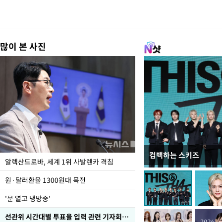
많이 본 사진
컴백하는 스키즈
폭염 속 주말 풍경은?
알렉산드로바, 세계 1위 사발렌카 격침
원·달러환율 1300원대 목전
'문 열고 냉방중'
선관위 시간대별 투표율 입력 관련 기자회견하는 주진우 의원