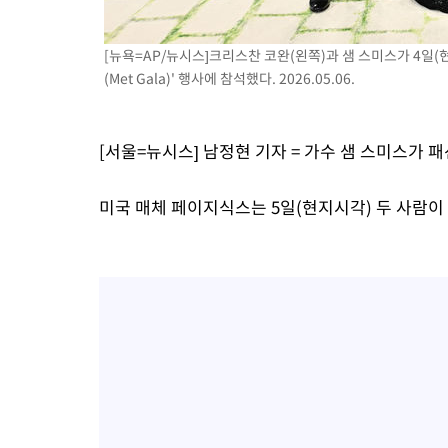
득표
-11235초 전 >
"일본축구협회, 대한축구협회 성 접대 의혹 심판 조사"
-3877초 전 >
[속보]장은수, KLPGA 제주삼다수 역전 우승…데뷔 10년 차에 
[뉴욕=AP/뉴시스]크리스찬 코완(왼쪽)과 샘 스미스가 4일(
상
(Met Gala)' 행사에 참석했다. 2026.05.06.
12분 전 >
"얼마나 더웠으면"…안동 물길공원서 헤엄친 구렁이 '소동'
13분 전 >
손흥민, 68분 뛰고 2경기 침묵…LAFC, 톨루카에 1-0 승리(종합)
25분 전 >
'2경기 연속 침묵' 손흥민, 톨루카전 68분만 뛰고 슈팅 0개
[서울=뉴시스] 남정현 기자 = 가수 샘 스미스가
미국 매체 페이지식스는 5일(현지시각) 두 사람이 