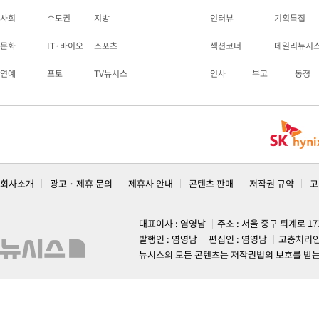
사회
수도권
지방
인터뷰
기획특집
문화
IT·바이오
스포츠
섹션코너
데일리뉴시
연예
포토
TV뉴시스
인사
부고
동정
회사소개
광고 · 제휴 문의
제휴사 안내
콘텐츠 판매
저작권 규약
고
대표이사 : 염영남
주소 : 서울 중구 퇴계로 1
발행인 : 염영남
편집인 : 염영남
고충처리인
뉴시스의 모든 콘텐츠는 저작권법의 보호를 받는 바, 무