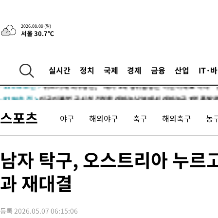
-3452초 전 >
“美 이란전 무기 소진…북한과 분쟁시 주한 미군 취약해질 수 있
2026.08.09 (일)
서울 30.7℃
-31131초 전 >
이강인, 오늘 서울서 AT마드리드 입단식…'전례 없는 특급대우
-18013초 전 >
'여긴 20도, 저긴 50도'…열화상 카메라로 본 폭염 저감시설 '
차'
-17484초 전 >
콜롬비아 신임 우파 대통령 취임 하루만에 차량폭탄 폭발 사건
실시간
정치
국제
경제
금융
산업
IT·
-11078초 전 >
튀르키예 외무장관, "메카 3국 방위협정은 이란이 목표 아냐 "
-8286초 전 >
이군이 불법 군시설 건설한 레바논 남부에서 레바논군 3명 폭발로
상
-5404초 전 >
[속보]美중부 사령관, 이스라엘 긴급방문 다중화된 전선 상황 논
스포츠
야구
해외야구
축구
해외축구
농
-3468초 전 >
美 국방부, 켄달 전 공군장관 보안허가 취소…“에어포스원 기밀
언론 누출”
-3437초 전 >
‘축구의 신’ 아르헨티나 축구 선수 메시의 부친 지병 별세
-3412초 전 >
“美 이란전 무기 소진…북한과 분쟁시 주한 미군 취약해질 수 있
남자 탁구, 오스트리아 누르
-31171초 전 >
이강인, 오늘 서울서 AT마드리드 입단식…'전례 없는 특급대우
과 재대결
-18053초 전 >
'여긴 20도, 저긴 50도'…열화상 카메라로 본 폭염 저감시설 '
차'
-17524초 전 >
콜롬비아 신임 우파 대통령 취임 하루만에 차량폭탄 폭발 사건
-11118초 전 >
튀르키예 외무장관, "메카 3국 방위협정은 이란이 목표 아냐 "
등록 2026.05.07 06:15:06
-8326초 전 >
이군이 불법 군시설 건설한 레바논 남부에서 레바논군 3명 폭발로