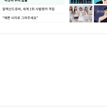
"이것이 우리 밥줄"
알렉산드로바, 세계 1위 사발렌카 격침
"예쁜 사자로 그려주세요"