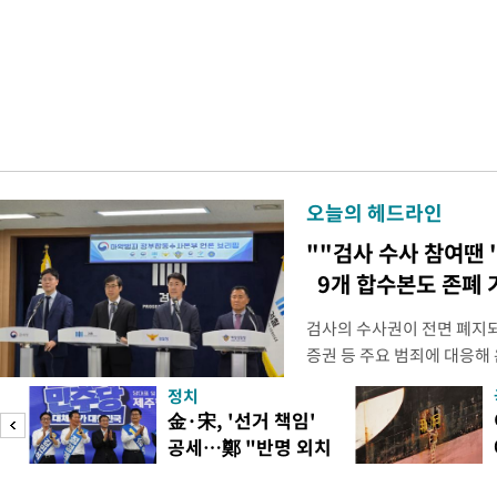
오늘의 헤드라인
""검사 수사 참여땐 
9개 합수본도 존폐 
검사의 수사권이 전면 폐지
증권 등 주요 범죄에 대응해
새로운 쟁점으로 떠올랐다. 
정치
여 근거가 사라지면서 현행
피
金·宋, '선거 책임'
이다. 9일 법조계에 따르면
공세…鄭 "반명 외치
사의 수사권이 박탈되면서, 
며 분열"
은 법적