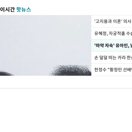
이시간
핫뉴스
'고지용과 이혼' 의사
유혜정, 자궁적출 수
'마약 자숙' 유아인,
손 덜덜 떠는 카라 