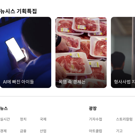
뉴시스 기획특집
AI에 빠진 아이들
폭염 속 경제는
형사사법 
뉴스
광장
실시간
정치
국제
기자수첩
스토리칼럼
경제
금융
산업
아트클럽
기고