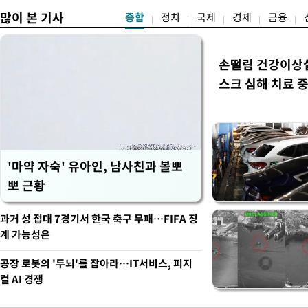
많이 본 기사
종합
정치
국제
경제
금융
손떨림 건강이상
스크 심해 치료 중
'마약 자숙' 유아인, 남사친과 볼뽀
뽀 근황
과거 성 접대 7경기서 한국 축구 무패…FIFA 징
계 가능성은
공장 로봇의 '두뇌'를 잡아라…IT서비스, 피지
컬 AI 경쟁