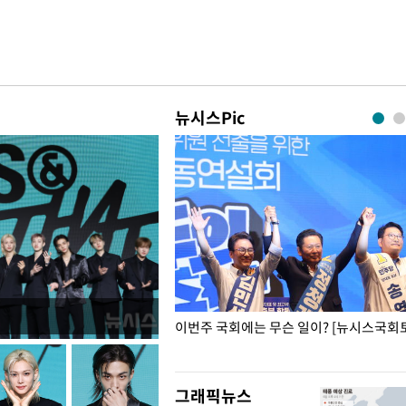
뉴시스Pic
폭력 피해자에 위로·사과…"국가
이번주 국회에는 무슨 일이? [뉴시스국회토
"
그래픽뉴스