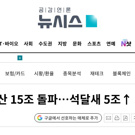
IT·바이오
사회
수도권
지방
문화
스포츠
연예
보험/카드
시황/환율
종목분석
재테크
블록체인
산 15조 돌파…석달새 5조↑
구글에서 선호하는 매체로 추가