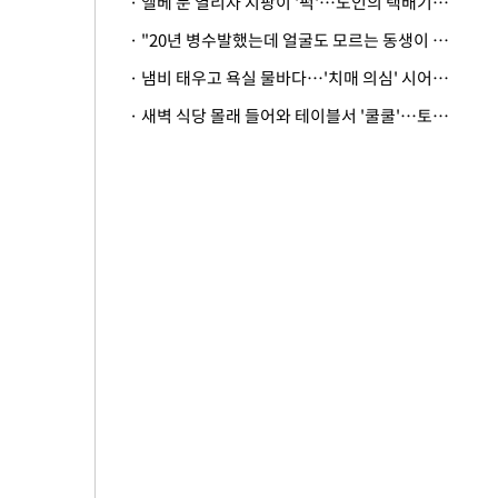
· 엘베 문 열리자 지팡이 '퍽'…노인의 택배기사 폭행 이유
· "20년 병수발했는데 얼굴도 모르는 동생이 유산 절반을"…배다른 형제 상속권 있을까
· 냄비 태우고 욕실 물바다…'치매 의심' 시어머니 검사 권유했다가 '날벼락'
· 새벽 식당 몰래 들어와 테이블서 '쿨쿨'…토사물 남기고 사라진 남성