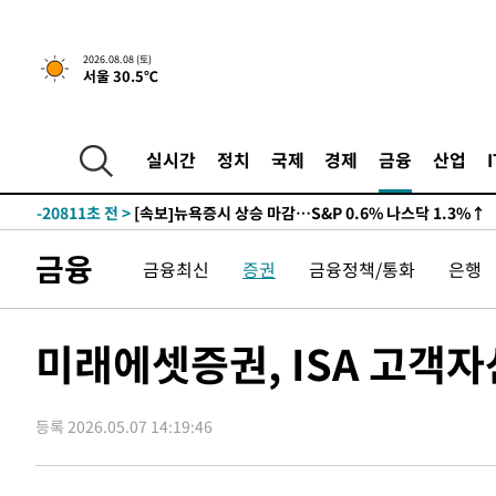
2026.08.08 (토)
서울 30.5℃
-20811초 전 >
[속보]뉴욕증시 상승 마감…S&P 0.6% 나스닥 1.3%↑
실시간
정치
국제
경제
금융
산업
-27685초 전 >
'최고 37도' 폭염 지속…강원동해안 최대 150㎜ 비
-20811초 전 >
[속보]뉴욕증시 상승 마감…S&P 0.6% 나스닥 1.3%↑
-27685초 전 >
'최고 37도' 폭염 지속…강원동해안 최대 150㎜ 비
금융
금융최신
증권
금융정책/통화
은행
-20811초 전 >
[속보]뉴욕증시 상승 마감…S&P 0.6% 나스닥 1.3%↑
미래에셋증권, ISA 고객자
등록 2026.05.07 14:19:46