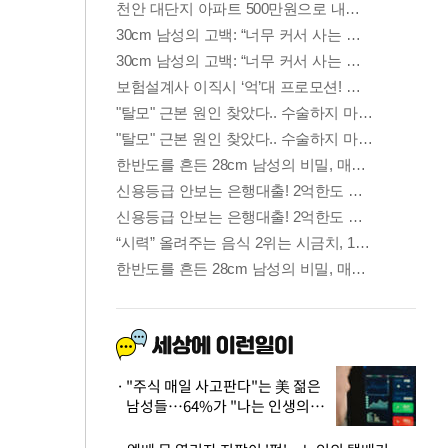
"주식 매일 사고판다"는 美 젊은
남성들…64%가 "나는 인생의
패배자“