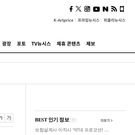
시, 스마트폰 액세서리에
NFC 더했다
K-Artprice
프라임뉴시스
위클리뉴시스
광장
포토
TV뉴시스
제휴 콘텐츠
제보