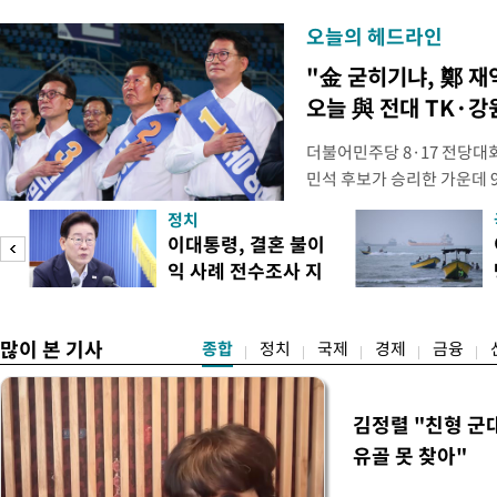
오늘의 헤드라인
"金 굳히기냐, 鄭 
오늘 與 전대 TK·강
더불어민주당 8·17 전당대
민석 후보가 승리한 가운데 
시된다. 초박빙 승부가 이어
정치
승을 이어갈지, 정청래 후보
이대통령, 결혼 불이
다. 1·2위 간 누적 득표율 
익 사례 전수조사 지
빙 판세가 이어져, 9일 강원
시
라
많이 본 기사
종합
정치
국제
경제
금융
김정렬 "친형 군
유골 못 찾아"