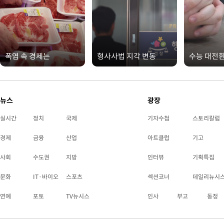
폭염 속 경제는
형사사법 지각 변동
수능 대전
뉴스
광장
실시간
정치
국제
기자수첩
스토리칼럼
경제
금융
산업
아트클럽
기고
사회
수도권
지방
인터뷰
기획특집
문화
IT·바이오
스포츠
섹션코너
데일리뉴시
연예
포토
TV뉴시스
인사
부고
동정