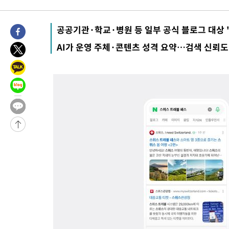
15시간 전 >
[속보]뉴욕증시 상승 마감…S&P 0.6% 나스닥 1.3%↑
-2780초 전 >
이란 "호르무즈 재개방 합의 근접…美 배상 선행돼야"
공공기관·학교·병원 등 일부 공식 블로그 대상 'A
1시간 전 >
[속보]與최고위원 제주·인천 순회경선…박선원·최민희·서미화·
AI가 운영 주체·콘텐츠 성격 요약…검색 신뢰도
수·김용 순
1시간 전 >
[속보]김민석, 與 전대 당원투표 누적 득표율 45.42%로 1위… 정
44.56%
1시간 전 >
[속보]與 대표 경선 제주·인천 당원투표…金 47.75%·鄭 42.08
10.17%
2시간 전 >
이강인 "아틀레티코 이적 기뻐…등번호 7번 의미보단 팀 위해 뛸 것
2시간 전 >
[속보]與 당대표 경선, 제주·인천 권리당원 투표 김민석 승리
3시간 전 >
낮 최고 35도 '무더위'…동해안 시간당 30㎜ '강한 비'[내일날씨]
4시간 전 >
[속보]이강인 "감독님이 원하는 마음 느꼈고, 많은 트로피 원해 아
티코 이적"
4시간 전 >
수도권 40도 육박 '펄펄'…동해안 일부 지역엔 호의주의보
4시간 전 >
온열질환 사망자 3명 늘어…누적 환자 3000명 돌파
6시간 전 >
강릉에 시간당 81.4㎜ 물폭탄…도로 잠기고 담벼락 붕괴
7시간 전 >
백운산서 80년근 천종산삼 9뿌리 발견…감정가 1.3억원
7시간 전 >
선재도서 해루질 나섰다 실종 60대, 닷새 만에 숨진 채 발견
8시간 전 >
남자 농구, 나고야 아시안게임서 '홈팀' 일본과 한일전
8시간 전 >
여수 오동도 해상서 모터보트 전복…1명 사망·1명 실종