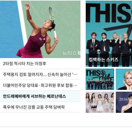
컴백하는 스키즈
이번주 국회에는 무슨 일
2타점 적시타 치는 이정후
주택용지 검토 알려지자... 신속히 늘어선 '근조화환'
더불어민주당 당대표·최고위원 후보 합동연설회
안드레예바에게 서브하는 페르난데스
폭우에 무너진 강릉 교동 주택 담벼락