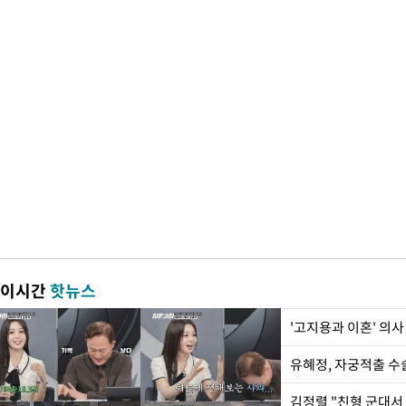
이시간
핫뉴스
'고지용과 이혼' 의사
유혜정, 자궁적출 수
김정렬 "친형 군대서