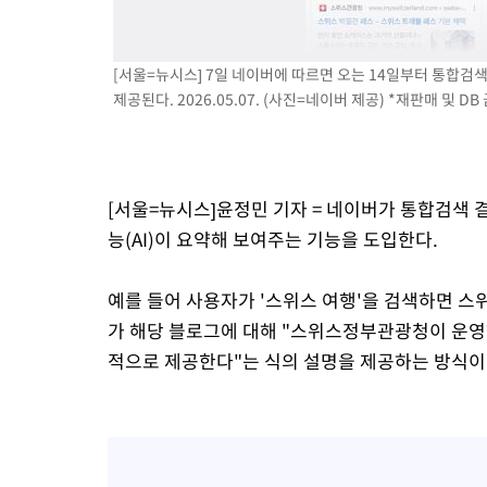
9시간 전 >
극한폭염 한풀 꺾이지만…'낮 최고 35도' 무더위, 열대야 계속[다
날씨]
10시간 전 >
축구협회 "압수수색·성접대 논란 사과…쇄신의 기회로 삼겠다"
[서울=뉴시스] 7일 네이버에 따르면 오는 14일부터 통합검색
10시간 전 >
[속보]'압수수색·성접대 논란' 축구협회 "실망과 걱정 안겨드려 
제공된다. 2026.05.07. (사진=네이버 제공) *재판매 및 DB
14시간 전 >
'최고 37도' 폭염 지속…강원동해안 최대 150㎜ 비
15시간 전 >
[속보]뉴욕증시 상승 마감…S&P 0.6% 나스닥 1.3%↑
[서울=뉴시스]윤정민 기자 = 네이버가 통합검색 
능(AI)이 요약해 보여주는 기능을 도입한다.
예를 들어 사용자가 '스위스 여행'을 검색하면 스
가 해당 블로그에 대해 "스위스정부관광청이 운영
적으로 제공한다"는 식의 설명을 제공하는 방식이