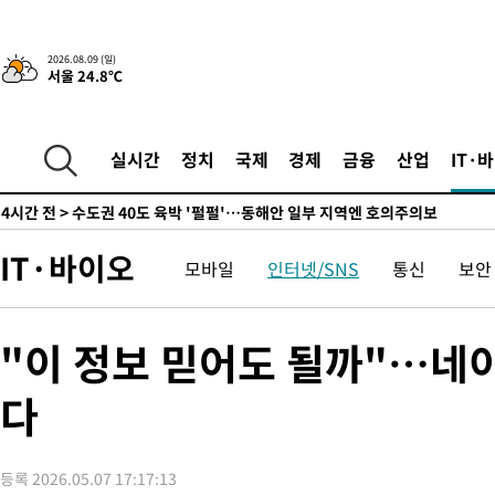
44.56%
1시간 전 >
[속보]與 대표 경선 제주·인천 당원투표…金 47.75%·鄭 42.08
10.17%
2시간 전 >
이강인 "아틀레티코 이적 기뻐…등번호 7번 의미보단 팀 위해 뛸 것
2026.08.09 (일)
서울 24.8℃
2시간 전 >
[속보]與 당대표 경선, 제주·인천 권리당원 투표 김민석 승리
3시간 전 >
낮 최고 35도 '무더위'…동해안 시간당 30㎜ '강한 비'[내일날씨]
4시간 전 >
[속보]이강인 "감독님이 원하는 마음 느꼈고, 많은 트로피 원해 아
실시간
정치
국제
경제
금융
산업
IT·
티코 이적"
4시간 전 >
수도권 40도 육박 '펄펄'…동해안 일부 지역엔 호의주의보
4시간 전 >
온열질환 사망자 3명 늘어…누적 환자 3000명 돌파
6시간 전 >
강릉에 시간당 81.4㎜ 물폭탄…도로 잠기고 담벼락 붕괴
IT·바이오
모바일
인터넷/SNS
통신
보안
7시간 전 >
백운산서 80년근 천종산삼 9뿌리 발견…감정가 1.3억원
7시간 전 >
선재도서 해루질 나섰다 실종 60대, 닷새 만에 숨진 채 발견
8시간 전 >
남자 농구, 나고야 아시안게임서 '홈팀' 일본과 한일전
"이 정보 믿어도 될까"…네이
8시간 전 >
여수 오동도 해상서 모터보트 전복…1명 사망·1명 실종
다
9시간 전 >
극한폭염 한풀 꺾이지만…'낮 최고 35도' 무더위, 열대야 계속[다
날씨]
10시간 전 >
축구협회 "압수수색·성접대 논란 사과…쇄신의 기회로 삼겠다"
10시간 전 >
[속보]'압수수색·성접대 논란' 축구협회 "실망과 걱정 안겨드려 
등록 2026.05.07 17:17:13
14시간 전 >
'최고 37도' 폭염 지속…강원동해안 최대 150㎜ 비