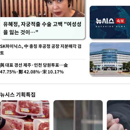
유혜정, 자궁적출 수술 고백 "여성성
을 잃는 것이…"
SK하이닉스, 中 충칭 후공정 공장 지분매각 검
토
與 대표 경선 제주·인천 당원투표…金
47.75%·鄭 42.08%·宋 10.17%
뉴시스 기획특집