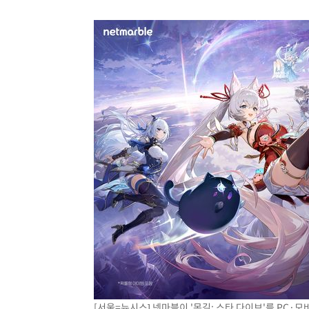
[서울=뉴시스] 넷마블이 '몬길: 스타 다이브'를 PC·모