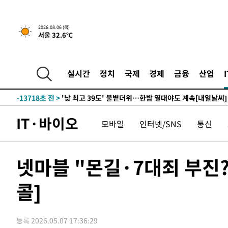
2시간 전 >
[속보]산업장관 "李정부, 원전 반대 안해…안정 전력 위해 불
-31142초 전 >
경찰, '홍명보는 2순위' 결론냈던 스포츠윤리센터도 압
2026.08.06 (목)
서울 32.6℃
-16738초 전 >
[속보]합참 "北 발사체는 단거리탄도미사일…감시·경계
화"
-16486초 전 >
日방위성, 北이 동해로 쏜 발사체는 탄도미사일 가능성
-14916초 전 >
[속보] SKT, 에이닷 서비스 장애 발생…"원인 파악 중"
실시간
정치
국제
경제
금융
산업
-14322초 전 >
[속보]합참 "북, 동해상으로 미상 발사체 발사"
-13718초 전 >
'낮 최고 39도' 불볕더위…한밤 열대야도 계속[내일날씨]
-13677초 전 >
[속보]7~9일 프로야구 3연전도 폭염 취소…11일 재개
IT·바이오
모바일
인터넷/SNS
통신
-13339초 전 >
"韓 외환시장 개입 관측 배경엔 美의 대한국 무역적자 있
-13166초 전 >
'월드컵 탈락 후폭풍' 축구협회…초유의 압수수색에 '충격
-13006초 전 >
서울 낮 37.9도, 올여름 최고치 경신…영등포 순간 '40도
넷마블 "몬길·7대죄 부진
-12568초 전 >
[속보]종합특검, 대검 추가 압수수색…내란 중요임무종사
콜]
-8663초 전 >
[속보]코스닥, 800p 회복…0.26% 오른 801.67 마감
-8593초 전 >
[속보]코스피, 301.88포인트(4.58%) 내린 6296.38 마감
-8458초 전 >
[속보]원·달러 환율, 0.7원 내린 1423.8원 마감
등록 2026.05.07 17:36:29
-6057초 전 >
"여기 떨어졌다"…다누리, 스페이스X 로켓 달 충돌 흔적 