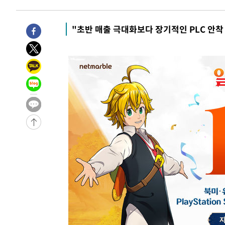
-3102초 전 >
손흥민, 5경기 연속골 실패…LAFC는 승부차기 끝 과달라
1시간 전 >
내일까지 39도 '펄펄'…기상청 "태풍 지나며 폭염 잠시 꺾인
"초반 매출 극대화보다 장기적인 PLC 안착
1시간 전 >
트럼프, 한국계 진보 주지사 후보 맹공…"공산주의가 최대 위
1시간 전 >
"美간섭에 합의 지연"…트럼프, '이란 호르무즈 통제권' 수
2시간 전 >
[속보]산업장관 "李정부, 원전 반대 안해…안정 전력 위해 불
-31142초 전 >
경찰, '홍명보는 2순위' 결론냈던 스포츠윤리센터도 압
-16738초 전 >
[속보]합참 "北 발사체는 단거리탄도미사일…감시·경계
화"
-16486초 전 >
日방위성, 北이 동해로 쏜 발사체는 탄도미사일 가능성
-14916초 전 >
[속보] SKT, 에이닷 서비스 장애 발생…"원인 파악 중"
-14322초 전 >
[속보]합참 "북, 동해상으로 미상 발사체 발사"
-13718초 전 >
'낮 최고 39도' 불볕더위…한밤 열대야도 계속[내일날씨]
-13677초 전 >
[속보]7~9일 프로야구 3연전도 폭염 취소…11일 재개
-13339초 전 >
"韓 외환시장 개입 관측 배경엔 美의 대한국 무역적자 있
-13166초 전 >
'월드컵 탈락 후폭풍' 축구협회…초유의 압수수색에 '충격
-13006초 전 >
서울 낮 37.9도, 올여름 최고치 경신…영등포 순간 '40도
-12568초 전 >
[속보]종합특검, 대검 추가 압수수색…내란 중요임무종사