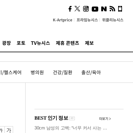
의견, 국토부·LH에 충실히
전달할 것"
K-Artprice
프라임뉴시스
위클리뉴시스
광장
포토
TV뉴시스
제휴 콘텐츠
제보
기/헬스케어
병의원
건강/질환
출산/육아