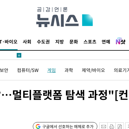
가피"
수수색
태세 강
IT·바이오
사회
수도권
지방
문화
스포츠
연예
보안
컴퓨터/SW
게임
과학
제약/바이오
의료기
어"
·당황'
'
?…멀티플랫폼 탐색 과정"[컨
 혐의
구글에서 선호하는 매체로 추가
포착