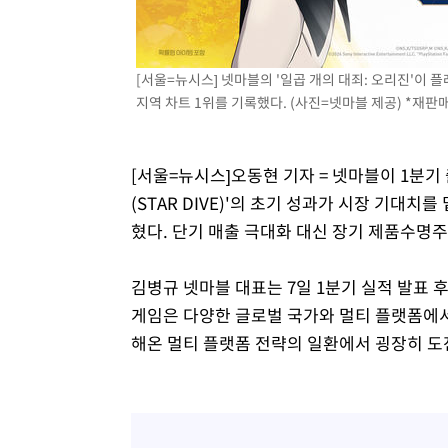
-8663초 전 >
[속보]코스닥, 800p 회복…0.26% 오른 801.67 마감
-8593초 전 >
[속보]코스피, 301.88포인트(4.58%) 내린 6296.38 마감
[서울=뉴시스] 넷마블의 '일곱 개의 대죄: 오리진'이 
-8458초 전 >
[속보]원·달러 환율, 0.7원 내린 1423.8원 마감
지역 차트 1위를 기록했다. (사진=넷마블 제공) *재판매
-6057초 전 >
"여기 떨어졌다"…다누리, 스페이스X 로켓 달 충돌 흔적 
-3102초 전 >
손흥민, 5경기 연속골 실패…LAFC는 승부차기 끝 과달라
1시간 전 >
내일까지 39도 '펄펄'…기상청 "태풍 지나며 폭염 잠시 꺾인
[서울=뉴시스]오동현 기자 = 넷마블이 1분기 
1시간 전 >
트럼프, 한국계 진보 주지사 후보 맹공…"공산주의가 최대 위
(STAR DIVE)'의 초기 성과가 시장 기대
1시간 전 >
"美간섭에 합의 지연"…트럼프, '이란 호르무즈 통제권' 수
혔다. 단기 매출 극대화 대신 장기 제품수명주
2시간 전 >
[속보]산업장관 "李정부, 원전 반대 안해…안정 전력 위해 불
김병규 넷마블 대표는 7일 1분기 실적 발표 
게임은 다양한 글로벌 국가와 멀티 플랫폼에서
해온 멀티 플랫폼 전략의 일환에서 굉장히 도