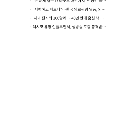
· "돈 문제 겪는 건 마멋도 마찬가지"…성인 플랫폼에 등장한 뜻밖의 스타
· "저렴하고 빠르다"…한국 의료관광 열풍, 외신도 주목
· '사과 편지와 100달러'…40년 만에 훔친 책 돌려준 美 절도범
· 멕시코 유명 인플루언서, 생방송 도중 총격받아 사망