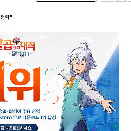
하라 격파
다"
 전략"
협"
용할까
가피"
수수색
태세 강
어"
·당황'
'
 혐의