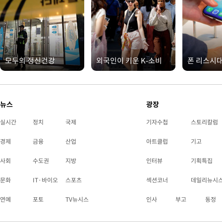
모두의 정신건강
외국인이 키운 K-소비
폰 리스시
뉴스
광장
실시간
정치
국제
기자수첩
스토리칼럼
경제
금융
산업
아트클럽
기고
사회
수도권
지방
인터뷰
기획특집
문화
IT·바이오
스포츠
섹션코너
데일리뉴시
연예
포토
TV뉴시스
인사
부고
동정