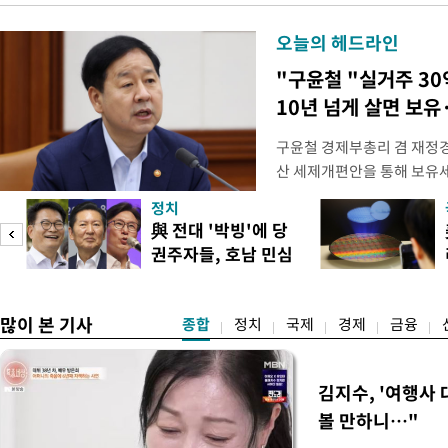
오늘의 헤드라인
"구윤철 "실거주 30
10년 넘게 살면 보유
구윤철 경제부총리 겸 재정경
산 세제개편안을 통해 보유
지적에 대해 "사는(실거주) 
정치
어들고 나중에 팔 때 양도세
與 전대 '박빙'에 당
총리는 이날 오전 MBC 라
권주자들, 호남 민심
터뷰에서 "이게(30억원 이하 
공략
많이 본 기사
종합
정치
국제
경제
금융
김지수, '여행사 
볼 만하니…"