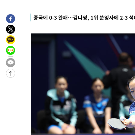
-27883초 전 >
[속보]경찰·노동부, HL만도 평택사업장 끼임 사망 관련 압수
-27764초 전 >
[속보]합수본, '투표율 허위 입력' 중앙·서울·경기도 선관위 등
중국에 0-3 완패…김나영, 1위 쑨잉사에 2-3 
압수수색
-27519초 전 >
[속보]원·달러 환율, 오전 9시 1423.8원
-27315초 전 >
[속보]삼성전자·SK하이닉스 동반 강보합…1%대 상승 출발
-27301초 전 >
[속보]코스닥, 5.95포인트(0.74%) 상승한 807.62개장
-27269초 전 >
[속보]코스피, 6300선 재탈환…1.09% 오른 6365.07 개장
-24434초 전 >
시리아 다마스쿠스 교외에서 미니버스 폭발.. 14명 부상, 3명은
태
-23732초 전 >
입추에도 극한더위…서울 낮 39도 '폭염중대경보'
-18696초 전 >
이란, 호르무즈서 "적국 목표물들"과 대치로 남부 케슘섬에서 
례 큰 폭발음
-17411초 전 >
[속보]美, 폴리실리콘 수입 규제…파생제품 15% 관세, 120일
발효
-15562초 전 >
[속보]트럼프, 美 원정출산 금지 행정명령 서명
-13262초 전 >
[속보] 뉴욕증시, 일제 하락 마감…나스닥 0.06%↓