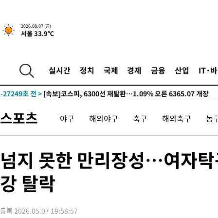
-29350초 전 >
"미 전국적 살모네라 식중독 원인은 멕시코산 할라피뇨"-- CD
-27863초 전 >
[속보]경찰·노동부, HL만도 평택사업장 끼임 사망 관련 압수
2026.08.07 (금)
서울 33.9℃
-27744초 전 >
[속보]합수본, '투표율 허위 입력' 중앙·서울·경기도 선관위 등
압수수색
-27499초 전 >
[속보]원·달러 환율, 오전 9시 1423.8원
-27295초 전 >
[속보]삼성전자·SK하이닉스 동반 강보합…1%대 상승 출발
실시간
정치
국제
경제
금융
산업
IT·
-27281초 전 >
[속보]코스닥, 5.95포인트(0.74%) 상승한 807.62개장
-27249초 전 >
[속보]코스피, 6300선 재탈환…1.09% 오른 6365.07 개장
-24414초 전 >
시리아 다마스쿠스 교외에서 미니버스 폭발.. 14명 부상, 3명은
스포츠
야구
해외야구
축구
해외축구
농
태
-23712초 전 >
입추에도 극한더위…서울 낮 39도 '폭염중대경보'
-18676초 전 >
이란, 호르무즈서 "적국 목표물들"과 대치로 남부 케슘섬에서 
례 큰 폭발음
-17391초 전 >
[속보]美, 폴리실리콘 수입 규제…파생제품 15% 관세, 120일
넘지 못한 만리장성…여자탁구
발효
-15542초 전 >
[속보]트럼프, 美 원정출산 금지 행정명령 서명
강 탈락
-13242초 전 >
[속보] 뉴욕증시, 일제 하락 마감…나스닥 0.06%↓
-30926초 전 >
민주 콩고 에볼라환자 4천명 돌파, 4053명 발생 1850명 사망
-30176초 전 >
[속보]'300억원대 사기 혐의' 차가원 대표 구속 송치
등록 2026.05.07 19:58:57
-29370초 전 >
"미 전국적 살모네라 식중독 원인은 멕시코산 할라피뇨"-- CD