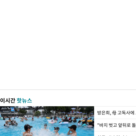
이시간
핫뉴스
방은희, 母 고독사에 