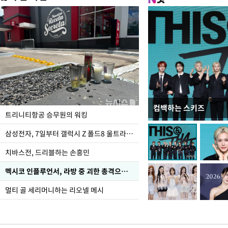
컴백하는 스키즈
입추 하루 앞둔 전남광
트리니티항공 승무원의 워킹
폭염
삼성전자, 7일부터 갤럭시 Z 폴드8 울트라·폴드8·플립8 출시
치바스전, 드리블하는 손흥민
멕시코 인플루언서, 라방 중 괴한 총격으로 사망
멀티 골 세리머니하는 리오넬 메시