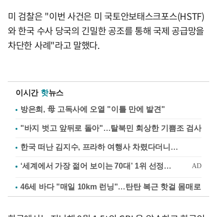
미 검찰은 "이번 사건은 미 국토안보태스크포스(HSTF)
와 한국 수사 당국의 긴밀한 공조를 통해 국제 공급망을
차단한 사례"라고 말했다.
이시간
핫
뉴스
방은희, 母 고독사에 오열 "이틀 만에 발견"
"바지 벗고 앞뒤로 돌아"…탈북민 회상한 기쁨조 검사
한국 떠난 김지수, 프라하 여행사 차렸다더니…
46세 바다 "매일 10km 런닝"…탄탄 복근 핫걸 몸매로