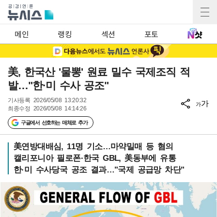
메인
랭킹
섹션
포토
美, 한국산 '물뽕' 원료 밀수 국제조직 적
발…"한·미 수사 공조"
기사등록
2026/05/08 13:20:32
가
가
최종수정
2026/05/08 14:14:26
구글에서 선호하는 매체로 추가
美연방대배심, 11명 기소…마약밀매 등 혐의
캘리포니아 필로폰·한국 GBL, 美동부에 유통
한·미 수사당국 공조 결과…"국제 공급망 차단"