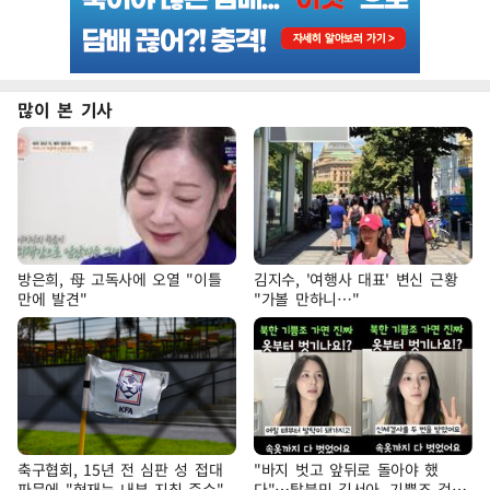
많이 본 기사
방은희, 母 고독사에 오열 "이틀
김지수, '여행사 대표' 변신 근황
만에 발견"
"가볼 만하니…"
축구협회, 15년 전 심판 성 접대
"바지 벗고 앞뒤로 돌아야 했
파문에 "현재는 내부 지침 준수"
다"…탈북민 김서아, 기쁨조 검사