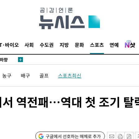
.3%↑
 4.1%로
말고 과감히
IT·바이오
사회
수도권
지방
문화
스포츠
연예
쪽 아웃바
 하향
별재난지역
농구
배구
골프
스포츠최신
…희망지 못
날씨]
요 선제 대
기서 역전패…역대 첫 조기 탈
단
무'
 마쳐
구글에서 선호하는 매체로 추가