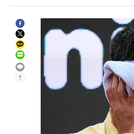
-10570초 전 >
[속보] 노원서 40.1도 관측…서울, 2018년 이후 첫 40도
-7660초 전 >
[속보]종합특검, '계엄 수용공간 확보' 신용해 前교정본부
-6533초 전 >
외신들도 주목한 韓축구 파문…"국민적 공분에 수사 재개"
-6504초 전 >
11시간 압수수색에 성접대 파문까지…'쑥대밭' 된 축구협
-5526초 전 >
[속보]규제합리화위원회 부위원장에 김태유 서울대 공대 
태 후임
-1884초 전 >
[속보]국힘 윤리위, '돌려차기 발언' 진종오·서범수 징계 
46분 전 >
[속보] 7월 중국 수출 23.9%↑ 수입 27.5%↑…무역총액 25
-32185초 전 >
[속보] 미 사업체, 일자리 7월에 2.3만 개 줄어…실업률은
↓
-28048초 전 >
[속보]이 대통령 "부동산 공급 기존 사고방식 매달리지 
실천"
-27133초 전 >
이란, "오만과 '중앙 단일 루트' 합의…북쪽 인바운드·남
운드는 임시"
-18701초 전 >
"낮 기온 소폭 하락"…수도권 폭염중대경보, 폭염경보로
-18665초 전 >
[속보]이 대통령, '호우피해' 안동·의성 관할 4개 면 특
선포
-18628초 전 >
[단독]중수청 지원 검사들, 정원 초과 시 낮은 계급 임용
갈 수도
-16599초 전 >
낮 최고 37도 찜통더위…곳곳 소나기·강원 많은 비[내일
-14905초 전 >
SK하이닉스, 용인·청주 팹에 54조 투자…"AI 메모리 수
응"
-11761초 전 >
여자배구 이재영·이다영 자매, 아제르바이잔 투란VC 입