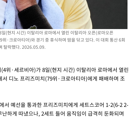
무'
 마쳐
 8일(현지 시간) 이탈리아 로마에서 열린 이탈리아 오픈(로마오픈
(79위·크로아티아)와 경기 중 휴식하며 땀을 닦고 있다. 이 대회 통산 6회
 탈락했다. 2026.05.09.
장 기소
회
치(4위·세르비아)가 8일(현지 시간) 이탈리아 로마에서 열린
교수…이병
기에서 디노 프리즈미치(79위·크로아티아)에게 패배하며 조
절차 개시
.3%↑
에서 예선을 통과한 프리즈미치에게 세트스코어 1-2(6-2 2-
를 무난하게 따냈으나, 2세트 들어 움직임이 급격히 둔화되며