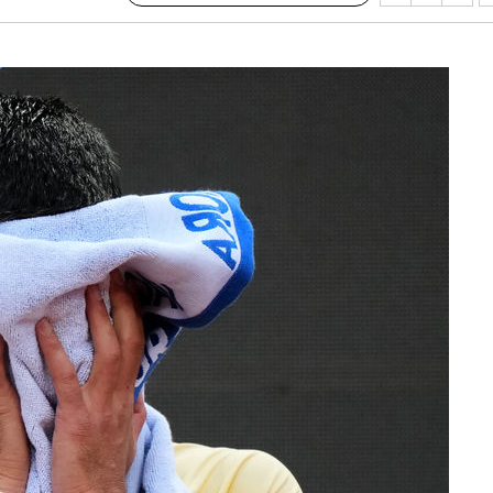
장 기소
회
교수…이병
절차 개시
.3%↑
 4.1%로
말고 과감히
쪽 아웃바
 하향
별재난지역
…희망지 못
날씨]
요 선제 대
단