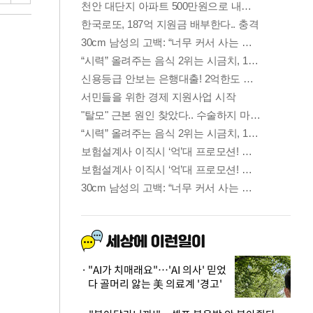
"AI가 치매래요"…'AI 의사' 믿었
다 골머리 앓는 美 의료계 '경고'