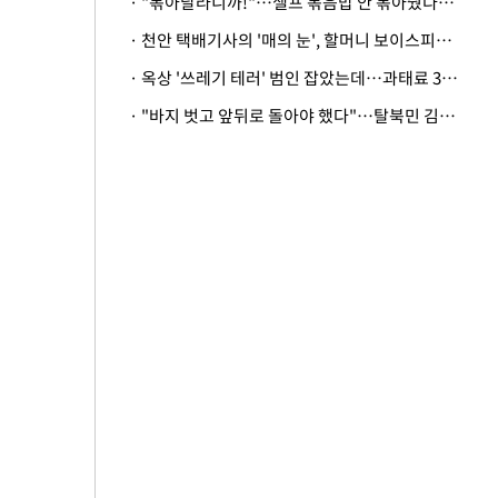
· "볶아달라니까!"…셀프 볶음밥 안 볶아줬다고 사장 폭행한 손님
· 천안 택배기사의 '매의 눈', 할머니 보이스피싱 피해 막아
· 옥상 '쓰레기 테러' 범인 잡았는데…과태료 3만원 처분에 숙박업주 허탈
· "바지 벗고 앞뒤로 돌아야 했다"…탈북민 김서아, 기쁨조 검사 수치심 회상