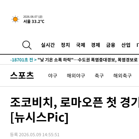
2026.08.07 (금)
서울 33.2℃
46분 전 >
[속보] 7월 중국 수출 23.9%↑ 수입 27.5%↑…무역총액 25
-32185초 전 >
[속보] 미 사업체, 일자리 7월에 2.3만 개 줄어…실업률은
↓
-28048초 전 >
[속보]이 대통령 "부동산 공급 기존 사고방식 매달리지 
실시간
정치
국제
경제
금융
산업
실천"
-27133초 전 >
이란, "오만과 '중앙 단일 루트' 합의…북쪽 인바운드·남
운드는 임시"
-18701초 전 >
"낮 기온 소폭 하락"…수도권 폭염중대경보, 폭염경보로
-18665초 전 >
[속보]이 대통령, '호우피해' 안동·의성 관할 4개 면 특
스포츠
야구
해외야구
축구
해외축구
선포
-18628초 전 >
[단독]중수청 지원 검사들, 정원 초과 시 낮은 계급 임용
갈 수도
-16599초 전 >
낮 최고 37도 찜통더위…곳곳 소나기·강원 많은 비[내일
-14905초 전 >
SK하이닉스, 용인·청주 팹에 54조 투자…"AI 메모리 수
조코비치, 로마오픈 첫 경
응"
-11761초 전 >
여자배구 이재영·이다영 자매, 아제르바이잔 투란VC 입
[뉴시스Pic]
-11014초 전 >
외국인 심판 성 접대 7경기 들여다보니…한국 축구 '5승 2
-10748초 전 >
[속보]코스닥, 2.86포인트(0.36%) 내린 798.81마감
-10701초 전 >
[속보]코스피, 6200선 약보합…0.60% 내린 6258.77에
등록 2026.05.09 14:55:51
-10681초 전 >
[속보]원·달러 환율, 7.7원 내린 1416.1원 마감