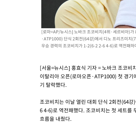
-11014초 전 >
외국인 심판 성 접대 7경기 들여다보니…한국 축구 '5승 2
-10748초 전 >
[속보]코스닥, 2.86포인트(0.36%) 내린 798.81마감
-10701초 전 >
[속보]코스피, 6200선 약보합…0.60% 내린 6258.77에
[로마=AP/뉴시스] 노바크 조코비치(4위·세르비아)가
-10681초 전 >
[속보]원·달러 환율, 7.7원 내린 1416.1원 마감
·ATP1000) 단식 2회전(64강)에서 디노 프리즈미치
-10570초 전 >
[속보] 노원서 40.1도 관측…서울, 2018년 이후 첫 40도
우승 경력의 조코비치가 1-2(6-2 2-6 4-6)로 역전패하며
-7660초 전 >
[속보]종합특검, '계엄 수용공간 확보' 신용해 前교정본부
-6533초 전 >
외신들도 주목한 韓축구 파문…"국민적 공분에 수사 재개"
-6504초 전 >
11시간 압수수색에 성접대 파문까지…'쑥대밭' 된 축구협
[서울=뉴시스] 홍효식 기자 = 노바크 조코비
-5526초 전 >
[속보]규제합리화위원회 부위원장에 김태유 서울대 공대 
이탈리아 오픈(로마오픈·ATP1000) 첫 경
태 후임
-1884초 전 >
[속보]국힘 윤리위, '돌려차기 발언' 진종오·서범수 징계 
기 탈락했다.
46분 전 >
[속보] 7월 중국 수출 23.9%↑ 수입 27.5%↑…무역총액 25
조코비치는 이날 열린 대회 단식 2회전(64강)
6 4-6)로 역전패했다. 조코비치는 첫 세트
흐름을 내줬다.