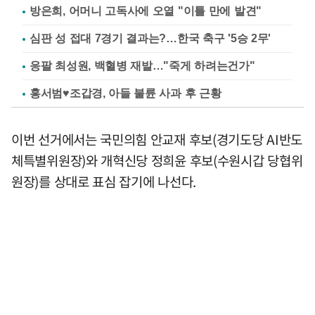
방은희, 어머니 고독사에 오열 "이틀 만에 발견"
심판 성 접대 7경기 결과는?…한국 축구 '5승 2무'
응팔 최성원, 백혈병 재발…"죽게 하려는건가"
홍서범♥조갑경, 아들 불륜 사과 후 근황
이번 선거에서는 국민의힘 안교재 후보(경기도당 AI반도
체특별위원장)와 개혁신당 정희윤 후보(수원시갑 당협위
원장)를 상대로 표심 잡기에 나선다.