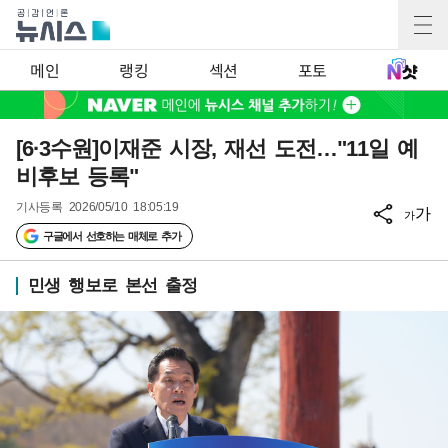
메인
랭킹
섹션
포토
[6·3수원]이재준 시장, 재선 도전…"11일 예
비후보 등록"
기사등록
2026/05/10 18:05:19
가
가
구글에서 선호하는 매체로 추가
민생 행보로 본선 출정