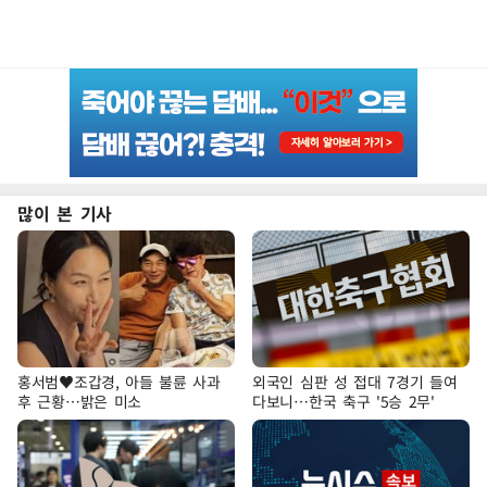
많이 본 기사
홍서범♥조갑경, 아들 불륜 사과
외국인 심판 성 접대 7경기 들여
후 근황…밝은 미소
다보니…한국 축구 '5승 2무'