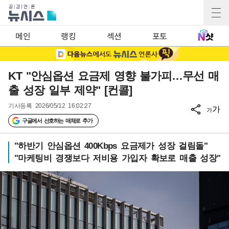
메인
랭킹
섹션
포토
KT "안심옵션 요금제 영향 불가피…무선 매
출 성장 일부 제약" [컨콜]
기사등록
2026/05/12 16:02:27
가
가
구글에서 선호하는 매체로 추가
"하반기 안심옵션 400Kbps 요금제가 성장 걸림돌"
"마케팅비 경쟁보다 저비용 가입자 확보로 매출 성장"