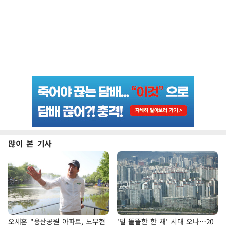
많이 본 기사
오세훈 "용산공원 아파트, 노무현
'덜 똘똘한 한 채' 시대 오나…20