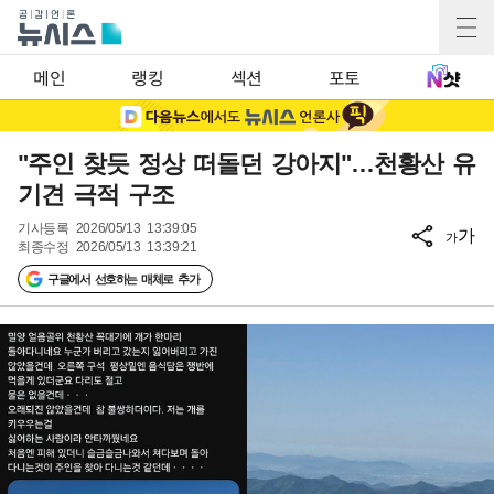
메인
랭킹
섹션
포토
"주인 찾듯 정상 떠돌던 강아지"…천황산 유
기견 극적 구조
기사등록
2026/05/13 13:39:05
가
가
최종수정
2026/05/13 13:39:21
구글에서 선호하는 매체로 추가