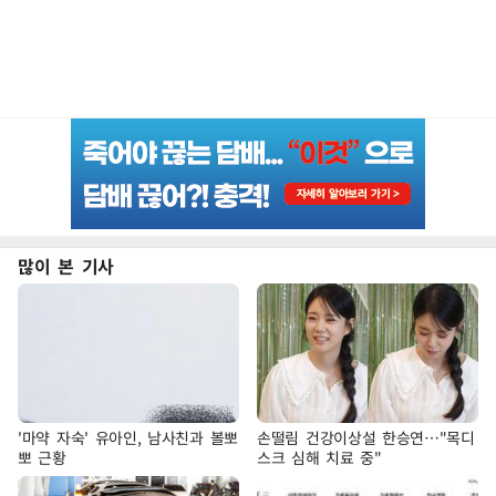
많이 본 기사
'마약 자숙' 유아인, 남사친과 볼뽀
손떨림 건강이상설 한승연…"목디
뽀 근황
스크 심해 치료 중"