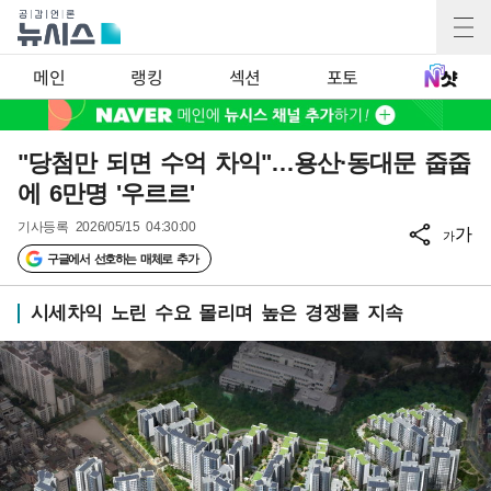
메인
랭킹
섹션
포토
"당첨만 되면 수억 차익"…용산·동대문 줍줍
에 6만명 '우르르'
기사등록
2026/05/15 04:30:00
가
가
구글에서 선호하는 매체로 추가
시세차익 노린 수요 몰리며 높은 경쟁률 지속