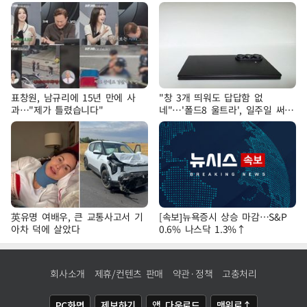
표창원, 남규리에 15년 만에 사
"창 3개 띄워도 답답함 없
과…"제가 틀렸습니다"
네"…'폴드8 울트라', 일주일 써보
니
英유명 여배우, 큰 교통사고서 기
[속보]뉴욕증시 상승 마감…S&P
아차 덕에 살았다
0.6% 나스닥 1.3%↑
회사소개
제휴/컨텐츠 판매
약관·정책
고충처리
PC화면
제보하기
앱 다운로드
맨위로↑