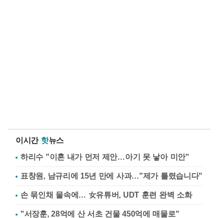
이시간
핫
뉴스
하리수 "이혼 내가 먼저 제안…아기 못 낳아 미안"
표창원, 남규리에 15년 만에 사과…"제가 틀렸습니다"
손 묶인채 물속에… 女유튜버, UDT 훈련 완벽 소화
"서장훈, 28억에 산 서초 건물 450억에 매물로"