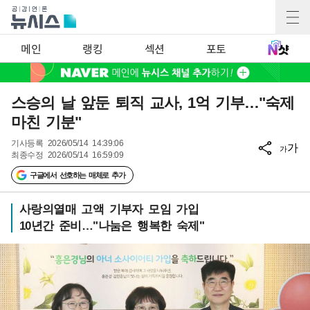
메인
랭킹
섹션
포토
스승의 날 앞둔 퇴직 교사, 1억 기부…"숙제
마친 기분"
기사등록
2026/05/14 14:39:06
가
가
최종수정
2026/05/14 16:59:09
구글에서 선호하는 매체로 추가
사랑의열매 고액 기부자 모임 가입
10년간 준비…"나눔은 행복한 숙제"