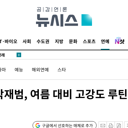
 논의
되길"
시작'
IT·바이오
사회
수도권
지방
문화
스포츠
연예
승리…정청래
청래
청래 승리
라마
예능
해외연예
스타
7%·정청래
2%·김민석
0.30%
박재범, 여름 대비 고강도 루
 차에 첫
동'
리(종합)
구글에서 선호하는 매체로 추가