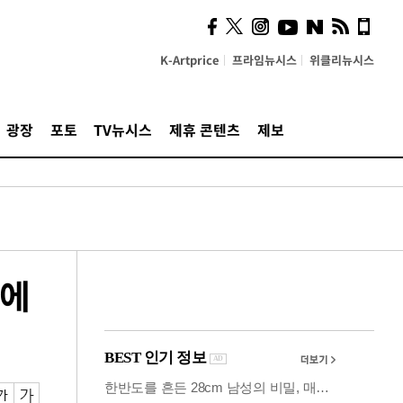
사이 해답 찾았죠"…알을
깨고 나온 '초자아'
K-Artprice
프라임뉴시스
위클리뉴시스
광장
포토
TV뉴시스
제휴 콘텐츠
제보
틴에