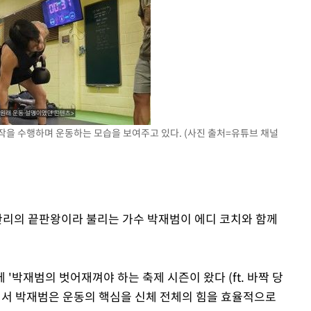
 차에 첫
동'
리(종합)
대우'
'온도차'
작을 수행하며 운동하는 모습을 보여주고 있다. (사진 출처=유튜브 채널
 밝혀
발로 부상
 논의
기관리의 끝판왕이라 불리는 가수 박재범이 에디 코치와 함께
'에 '박재범의 벗어재껴야 하는 축제 시즌이 왔다 (ft. 바짝 당
에서 박재범은 운동의 핵심을 신체 전체의 힘을 효율적으로