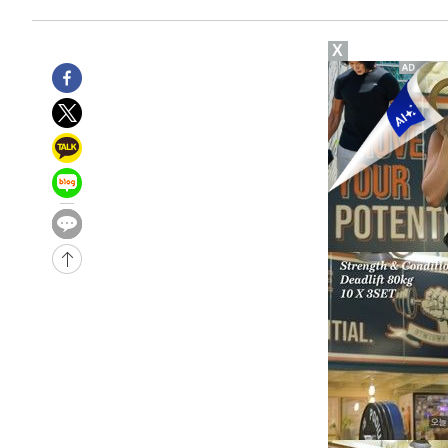
-8510초 전 >
이강인, 오늘 서울서 AT마드리드 입단식…'전례 없는 특급
1시간 전 >
'여긴 20도, 저긴 50도'…열화상 카메라로 본 폭염 저감시설 
X
1시간 전 >
콜롬비아 신임 우파 대통령 취임 하루만에 차량폭탄 폭발 사건
3시간 전 >
튀르키예 외무장관, "메카 3국 방위협정은 이란이 목표 아냐 "
3시간 전 >
이군이 불법 군시설 건설한 레바논 남부에서 레바논군 3명 폭
4시간 전 >
[속보]美중부 사령관, 이스라엘 긴급방문 다중화된 전선 상황
-30982초 전 >
이강인 ATM 입단식에 '상암벌 들썩'…"세계적인 선수 
-29978초 전 >
태풍 돌핀, 중 저장성 타이저우시 해안에 상륙 (1보)
-27324초 전 >
AT마드리드 데뷔 앞둔 이강인, 맨시티전 선발 대신 '벤치 
-25954초 전 >
[속보]與 강원·TK 당원투표 합산 김민석 48.54%로 
44.40%
-25288초 전 >
與 강원·TK 당원투표 합산 김민석 46.01%로 승리…정
44.53%
-25128초 전 >
[속보]與전대 권리당원투표…강원·경북 김민석, 대구 정
-24935초 전 >
[속보]與 당대표 경선, 경북 권리당원 투표 김민석 47.3
45.71%
-24837초 전 >
[속보]與 당대표 경선, 대구 권리당원 투표 정청래 47.8
46.35%
-24634초 전 >
[속보]與 당대표 경선, 강원 권리당원 투표 김민석 승리…5
득표
-22552초 전 >
"일본축구협회, 대한축구협회 성 접대 의혹 심판 조사"