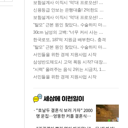
"호날두 결혼식 보러 가자" 2000
명 운집…엉뚱한 커플 결혼식에
'황당'