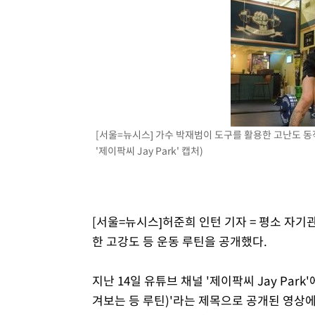
-15194초 전 >
[속보]장은수, KLPGA 제주삼다수 역전 우승…데뷔 10년
정상
-10559초 전 >
"얼마나 더웠으면"…안동 물길공원서 헤엄친 구렁이 '소
-10486초 전 >
손흥민, 68분 뛰고 2경기 침묵…LAFC, 톨루카에 1-0 승
-9758초 전 >
'2경기 연속 침묵' 손흥민, 톨루카전 68분만 뛰고 슈팅 0개
-8510초 전 >
이강인, 오늘 서울서 AT마드리드 입단식…'전례 없는 특급
1시간 전 >
'여긴 20도, 저긴 50도'…열화상 카메라로 본 폭염 저감시설 
[서울=뉴시스] 가수 박재범이 도구를 활용한 고난도 동
1시간 전 >
콜롬비아 신임 우파 대통령 취임 하루만에 차량폭탄 폭발 사건
'제이팍씨 Jay Park' 캡처)
3시간 전 >
튀르키예 외무장관, "메카 3국 방위협정은 이란이 목표 아냐 "
3시간 전 >
이군이 불법 군시설 건설한 레바논 남부에서 레바논군 3명 폭
4시간 전 >
[속보]美중부 사령관, 이스라엘 긴급방문 다중화된 전선 상황
[서울=뉴시스]허준희 인턴 기자 = 평소 자
한 고강도 등 운동 루틴을 공개했다.
지난 14일 유튜브 채널 '제이팍씨 Jay Park
겨보는 등 루틴)'라는 제목으로 공개된 영상