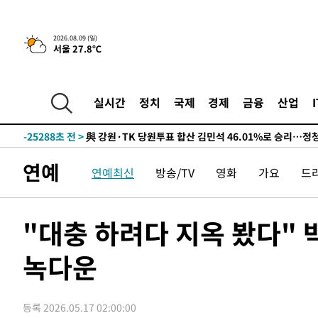
4시간 전 >
[속보]美중부 사령관, 이스라엘 긴급방문 다중화된 전선 상황
2026.08.09 (일)
서울 27.8℃
-30982초 전 >
이강인 ATM 입단식에 '상암벌 들썩'…"세계적인 선수 
-29978초 전 >
태풍 돌핀, 중 저장성 타이저우시 해안에 상륙 (1보)
-27324초 전 >
AT마드리드 데뷔 앞둔 이강인, 맨시티전 선발 대신 '벤치 
실시간
정치
국제
경제
금융
산업
-25954초 전 >
[속보]與 강원·TK 당원투표 합산 김민석 48.54%로 
44.40%
-25288초 전 >
與 강원·TK 당원투표 합산 김민석 46.01%로 승리…정
44.53%
-25128초 전 >
[속보]與전대 권리당원투표…강원·경북 김민석, 대구 정
연예
연예최신
방송/TV
영화
가요
드
-24935초 전 >
[속보]與 당대표 경선, 경북 권리당원 투표 김민석 47.3
45.71%
-24837초 전 >
[속보]與 당대표 경선, 대구 권리당원 투표 정청래 47.8
46.35%
-24634초 전 >
[속보]與 당대표 경선, 강원 권리당원 투표 김민석 승리…5
"대충 하려다 지옥 봤다" 
득표
-22552초 전 >
"일본축구협회, 대한축구협회 성 접대 의혹 심판 조사"
녹다운
-15194초 전 >
[속보]장은수, KLPGA 제주삼다수 역전 우승…데뷔 10년
정상
-10559초 전 >
"얼마나 더웠으면"…안동 물길공원서 헤엄친 구렁이 '소
-10486초 전 >
손흥민, 68분 뛰고 2경기 침묵…LAFC, 톨루카에 1-0 승
등록 2026.05.17 02:00:00
-9758초 전 >
'2경기 연속 침묵' 손흥민, 톨루카전 68분만 뛰고 슈팅 0개