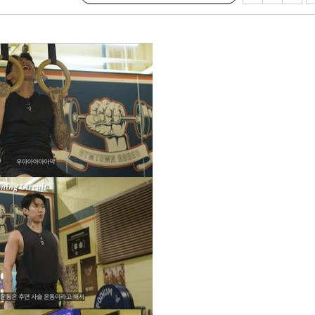
대우'
'온도차'
 밝혀
발로 부상
 논의
되길"
시작'
승리…정청래
청래
청래 승리
7%·정청래
2%·김민석
0.30%