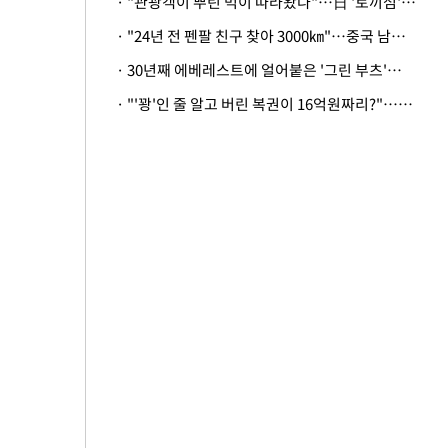
· "관광객이 뿌린 먹이 따라왔나"…日 '토끼섬' 멧돼지, 토끼까지 사냥
· "24년 전 펜팔 친구 찾아 3000㎞"…중국 남성 사연에 '뭉클'
· 30년째 에베레스트에 얼어붙은 '그린 부츠'…드디어 가족 품으로
· "'꽝'인 줄 알고 버린 복권이 16억원짜리?"…극적으로 되찾은 사연