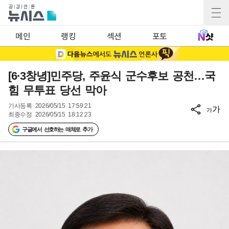
메인
랭킹
섹션
포토
[6·3창녕]민주당, 주윤식 군수후보 공천…국
힘 무투표 당선 막아
기사등록
2026/05/15 17:59:21
가
가
최종수정
2026/05/15 18:12:23
구글에서 선호하는 매체로 추가