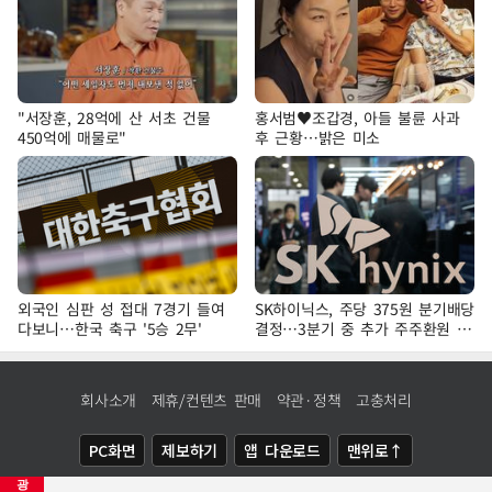
"서장훈, 28억에 산 서초 건물
홍서범♥조갑경, 아들 불륜 사과
450억에 매물로"
후 근황…밝은 미소
외국인 심판 성 접대 7경기 들여
SK하이닉스, 주당 375원 분기배당
다보니…한국 축구 '5승 2무'
결정…3분기 중 추가 주주환원 발
표
회사소개
제휴/컨텐츠 판매
약관·정책
고충처리
PC화면
제보하기
앱 다운로드
맨위로↑
광