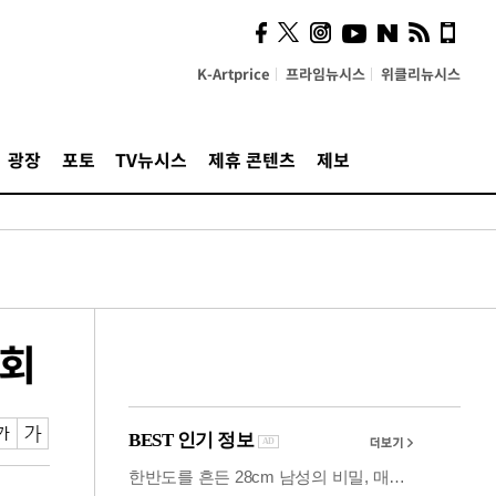
사이 해답 찾았죠"…알을
깨고 나온 '초자아'
K-Artprice
프라임뉴시스
위클리뉴시스
광장
포토
TV뉴시스
제휴 콘텐츠
제보
집회