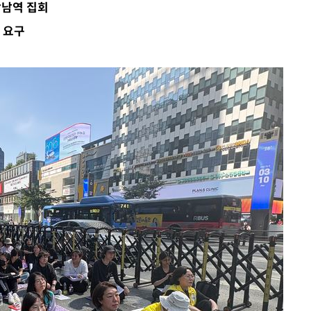
강남역 집회
 요구
·서미화·
1위… 정
鄭
위해 뛸
승리
일날씨]
원해 아틀