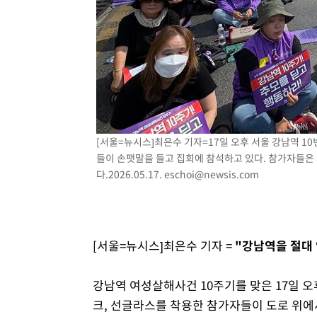
2시간 전 >
여수 오동도 해상서 모터보트 전복…1명 사망·1명 실종
3시간 전 >
극한폭염 한풀 꺾이지만…'낮 최고 35도' 무더위, 열대야 계
날씨]
4시간 전 >
축구협회 "압수수색·성접대 논란 사과…쇄신의 기회로 삼겠
4시간 전 >
[속보]'압수수색·성접대 논란' 축구협회 "실망과 걱정 안겨드
8시간 전 >
'최고 37도' 폭염 지속…강원동해안 최대 150㎜ 비
10시간 전 >
[속보]뉴욕증시 상승 마감…S&P 0.6% 나스닥 1.3%↑
[서울=뉴시스]최은수 기자=17일 오후 서울 강남역 1
들이 손팻말을 들고 집회에 참석하고 있다. 참가자들은 
다.2026.05.17.
eschoi@newsis.com
[서울=뉴시스]최은수 기자 =
"강남역을 절대
강남역 여성살해사건 10주기를 맞은 17일 오후
크, 선글라스를 착용한 참가자들이 도로 위에