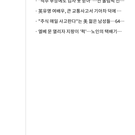
· "척추 부상에도 검사 못 받아"…전 올림픽 선수, 美봅슬레이협회 상대 소송
· 英유명 여배우, 큰 교통사고서 기아차 덕에 살았다
· "주식 매일 사고판다"는 美 젊은 남성들…64%가 "나는 인생의 패배자“
· 엘베 문 열리자 지팡이 '퍽'…노인의 택배기사 폭행 이유