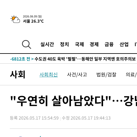
한민수·김용 순
-15235초 전 >
[속보]김민석, 與 전대 당원투표 누적 득표율 45.42%로 
청래 44.56%
-14517초 전 >
[속보]與 대표 경선 제주·인천 당원투표…金 47.75%·
2026.08.09 (일)
서울 26.3℃
42.08%·宋 10.17%
-14051초 전 >
이강인 "아틀레티코 이적 기뻐…등번호 7번 의미보단 팀 
것"
-13986초 전 >
[속보]與 당대표 경선, 제주·인천 권리당원 투표 김민석 
-7760초 전 >
낮 최고 35도 '무더위'…동해안 시간당 30㎜ '강한 비'[내
실시간
정치
국제
경제
금융
산업
-7030초 전 >
[속보]이강인 "감독님이 원하는 마음 느꼈고, 많은 트로피 
레티코 이적"
-6812초 전 >
수도권 40도 육박 '펄펄'…동해안 일부 지역엔 호의주의보
-5781초 전 >
온열질환 사망자 3명 늘어…누적 환자 3000명 돌파
사회
사회최신
사건/사고
법원/검찰
의료
4분 전 >
강릉에 시간당 81.4㎜ 물폭탄…도로 잠기고 담벼락 붕괴
1시간 전 >
백운산서 80년근 천종산삼 9뿌리 발견…감정가 1.3억원
1시간 전 >
선재도서 해루질 나섰다 실종 60대, 닷새 만에 숨진 채 발견
"우연히 살아남았다"…강
2시간 전 >
남자 농구, 나고야 아시안게임서 '홈팀' 일본과 한일전
2시간 전 >
여수 오동도 해상서 모터보트 전복…1명 사망·1명 실종
등록 2026.05.17 15:54:59
수정 2026.05.17 19:44:13
3시간 전 >
극한폭염 한풀 꺾이지만…'낮 최고 35도' 무더위, 열대야 계
날씨]
4시간 전 >
축구협회 "압수수색·성접대 논란 사과…쇄신의 기회로 삼겠
4시간 전 >
[속보]'압수수색·성접대 논란' 축구협회 "실망과 걱정 안겨드