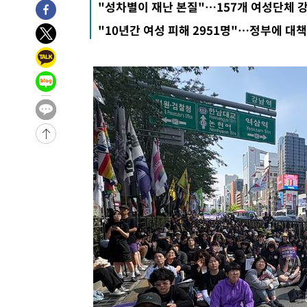
"성차별이 재난 본질"…157개 여성단체 
8시간 전 >
'최고 37도' 폭염 지속…강원동해안 최대 150㎜ 비
"10년간 여성 피해 2951명"…정부에 대책
10시간 전 >
[속보]뉴욕증시 상승 마감…S&P 0.6% 나스닥 1.3%↑
-24255초 전 >
이란 "호르무즈 재개방 합의 근접…美 배상 선행돼야"
-15302초 전 >
[속보]與최고위원 제주·인천 순회경선…박선원·최민희
한민수·김용 순
-15255초 전 >
[속보]김민석, 與 전대 당원투표 누적 득표율 45.42%로 
청래 44.56%
-14537초 전 >
[속보]與 대표 경선 제주·인천 당원투표…金 47.75%·
42.08%·宋 10.17%
-14071초 전 >
이강인 "아틀레티코 이적 기뻐…등번호 7번 의미보단 팀 
것"
-14006초 전 >
[속보]與 당대표 경선, 제주·인천 권리당원 투표 김민석 
-7780초 전 >
낮 최고 35도 '무더위'…동해안 시간당 30㎜ '강한 비'[내
-7050초 전 >
[속보]이강인 "감독님이 원하는 마음 느꼈고, 많은 트로피 
레티코 이적"
-6832초 전 >
수도권 40도 육박 '펄펄'…동해안 일부 지역엔 호의주의보
-5801초 전 >
온열질환 사망자 3명 늘어…누적 환자 3000명 돌파
4분 전 >
강릉에 시간당 81.4㎜ 물폭탄…도로 잠기고 담벼락 붕괴
1시간 전 >
백운산서 80년근 천종산삼 9뿌리 발견…감정가 1.3억원
1시간 전 >
선재도서 해루질 나섰다 실종 60대, 닷새 만에 숨진 채 발견
2시간 전 >
남자 농구, 나고야 아시안게임서 '홈팀' 일본과 한일전