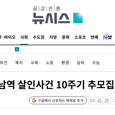
1위… 정
鄭
위해 뛸
승리
일날씨]
IT·바이오
사회
수도권
지방
문화
스포츠
연예
원해 아틀
/보건
복지
교육
노동
환경
날씨
수능
남역 살인사건 10주기 추모
속[다음주
구글에서 선호하는 매체로 추가
다"
려 죄송"