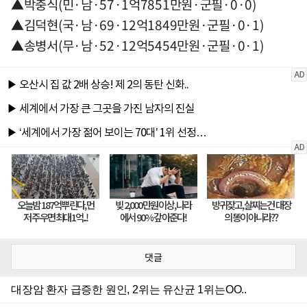
▲박충식(민·남·57·1억7851만원·군필·0·0)
▲김덕현(국·남·69·12억1849만원·군필·0·1)
▲송병서(무·남·52·12억5454만원·군필·0·1)
댓글