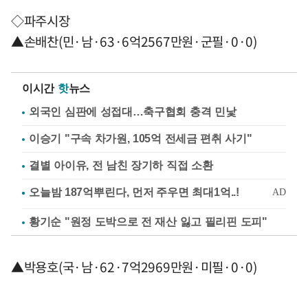
◇파주시장
▲손배찬(민·남·63·6억2567만원·군필·0·0)
이시간
핫
뉴스
외국인 심판에 성접대…축구협회 충격 민낯
이승기 "구속 차가원, 105억 전세금 편취 사기"
결별 아이유, 전 남친 장기하 직접 소환
황기순 "원정 도박으로 전 재산 잃고 필리핀 도피"
▲박용호(국·남·62·7억2969만원·미필·0·0)