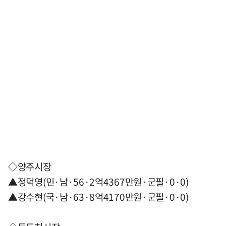
◇양주시장
▲정덕영(민·남·56·2억4367만원·군필·0·0)
▲강수현(국·남·63·8억4170만원·군필·0·0)