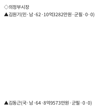
◇의정부시장
▲김원기(민·남·62·10억3282만원·군필·0·0)
▲김동근(국·남·64·8억9573만원·군필·0·0)