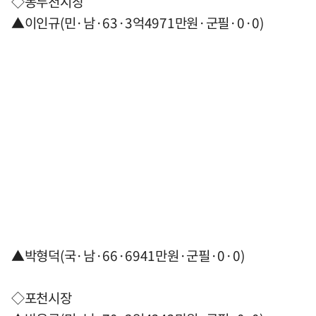
◇동두천시장
▲이인규(민·남·63·3억4971만원·군필·0·0)
▲박형덕(국·남·66·6941만원·군필·0·0)
◇포천시장