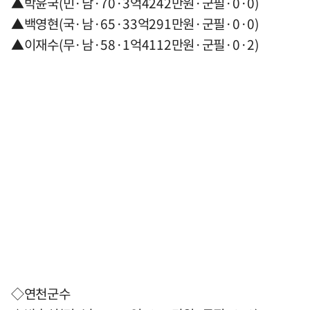
▲박윤국(민·남·70·3억4242만원·군필·0·0)
▲백영현(국·남·65·33억291만원·군필·0·0)
▲이재수(무·남·58·1억4112만원·군필·0·2)
◇연천군수