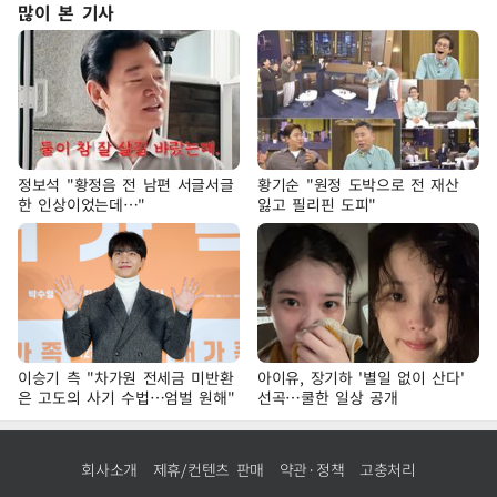
많이 본 기사
정보석 "황정음 전 남편 서글서글
황기순 "원정 도박으로 전 재산
한 인상이었는데…"
잃고 필리핀 도피"
이승기 측 "차가원 전세금 미반환
아이유, 장기하 '별일 없이 산다'
은 고도의 사기 수법…엄벌 원해"
선곡…쿨한 일상 공개
회사소개
제휴/컨텐츠 판매
약관·정책
고충처리