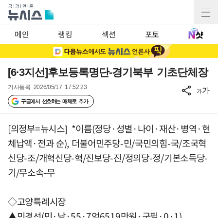
메인
랭킹
섹션
포토
[6·3지선]후보등록명단-경기북부 기초단체장
기사등록
2026/05/17 17:52:23
가
가
구글에서 선호하는 매체로 추가
[의정부=뉴시스] *이름(정당·성별·나이·재산·병역·현
체납액·전과 순), 더불어민주당-민/국민의힘-국/조국혁
신당-조/개혁신당-혁/진보당-진/정의당-정/기본소득당-
기/무소속-무
◇고양특례시장
▲민경선(민·남·55·7억6519만원·군필·0·1)