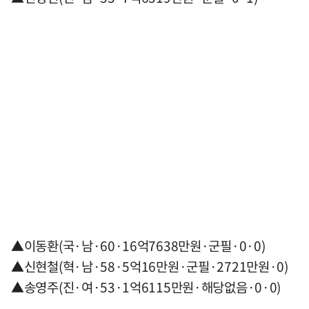
▲이동환(국·남·60·16억7638만원·군필·0·0)
▲신현철(혁·남·58·5억16만원·군필·2721만원·0)
▲송영주(진·여·53·1억6115만원·해당없음·0·0)