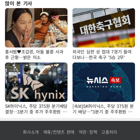
많이 본 기사
홍서범♥조갑경, 아들 불륜 사과
외국인 심판 성 접대 7경기 들여
후 근황…밝은 미소
다보니…한국 축구 '5승 2무'
SK하이닉스, 주당 375원 분기배당
[속보]SK하이닉스, 주당 375원 분
결정…3분기 중 추가 주주환원 발
기 배당…"3분기 중 주주환원 방
표
안 확정"
회사소개
제휴/컨텐츠 판매
약관·정책
고충처리