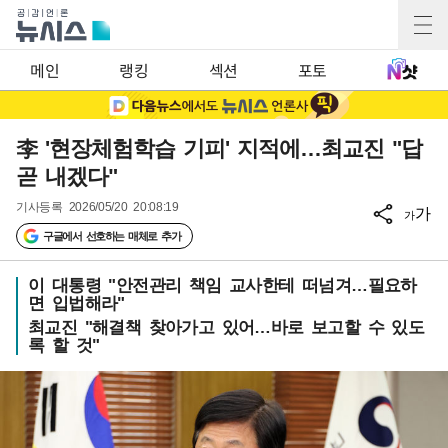
메인
랭킹
섹션
포토
李 '현장체험학습 기피' 지적에…최교진 "답
곧 내겠다"
기사등록
2026/05/20 20:08:19
가
가
구글에서 선호하는 매체로 추가
이 대통령 "안전관리 책임 교사한테 떠넘겨…필요하
면 입법해라"
최교진 "해결책 찾아가고 있어…바로 보고할 수 있도
록 할 것"