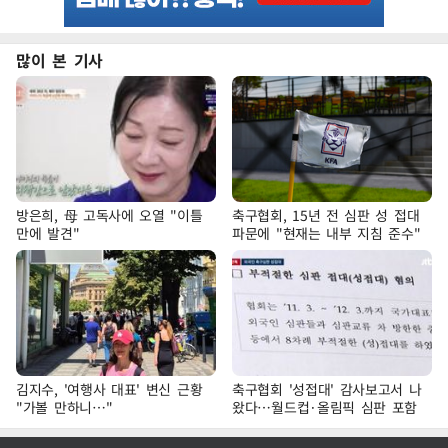
많이 본 기사
방은희, 母 고독사에 오열 "이틀
축구협회, 15년 전 심판 성 접대
만에 발견"
파문에 "현재는 내부 지침 준수"
김지수, '여행사 대표' 변신 근황
축구협회 '성접대' 감사보고서 나
"가볼 만하니…"
왔다…월드컵·올림픽 심판 포함