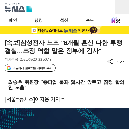
메인
랭킹
섹션
포토
[속보]삼성전자 노조 "6개월 혼신 다한 투쟁
결실…조정 역할 맡은 정부에 감사"
기사등록
2026/05/20 22:50:43
가
가
구글에서 선호하는 매체로 추가
최승호 위원장 "총파업 불과 몇시간 앞두고 잠정 합의
안 도출"
[서울=뉴시스]이지용 기자 =