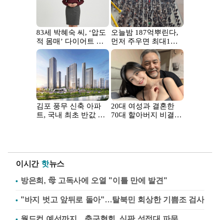
이시간
핫
뉴스
방은희, 母 고독사에 오열 "이틀 만에 발견"
"바지 벗고 앞뒤로 돌아"…탈북민 회상한 기쁨조 검사
월드컵 예선까지…축구협회, 심판 성접대 파문