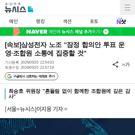
메인
랭킹
섹션
포토
[속보]삼성전자 노조 "잠정 합의안 투표 운
영·조합원 소통에 집중할 것"
기사등록
2026/05/20 22:54:03
가
가
최종수정
2026/05/20 22:57:19
구글에서 선호하는 매체로 추가
최승호 위원장 "흔들림 없이 함께한 조합원에 깊은 감
사"
[서울=뉴시스]이지용 기자 =