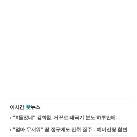
이시간
핫
뉴스
"X돌았네" 김희철, 거꾸로 태극기 분노 하루만에…
"엄마 무서워" 딸 절규에도 만취 질주…예비신랑 참변