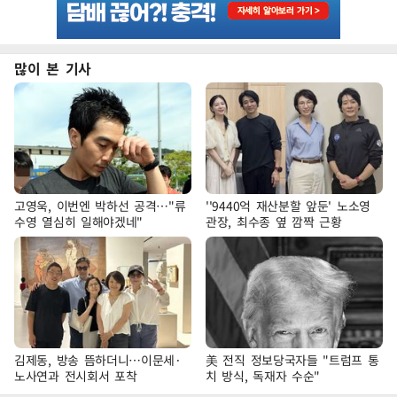
많이 본 기사
고영욱, 이번엔 박하선 공격…"류
''9440억 재산분할 앞둔' 노소영
수영 열심히 일해야겠네"
관장, 최수종 옆 깜짝 근황
김제동, 방송 뜸하더니…이문세·
美 전직 정보당국자들 "트럼프 통
노사연과 전시회서 포착
치 방식, 독재자 수순"