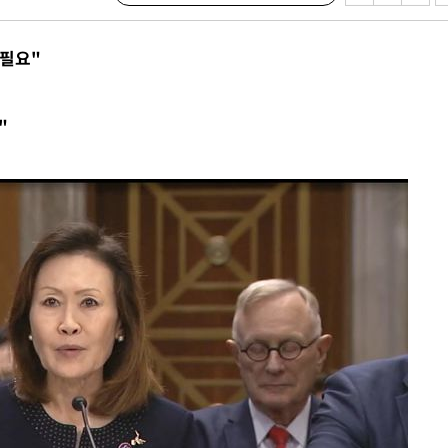
'온도차'
 필요"
데뷔전
"
되길"
시작'
승리…정청래
청래
청래 승리
7%·정청래
2%·김민석
0.30%
차에 첫 정