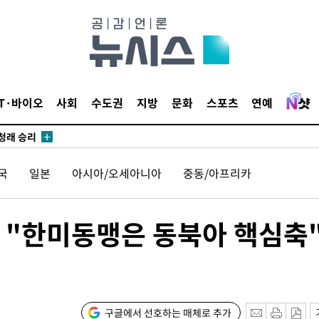
되길"
시작'
승리…정청래
IT·바이오
사회
수도권
지방
문화
스포츠
연예
청래
청래 승리
7%·정청래
국
일본
아시아/오세아니아
중동/아프리카
2%·김민석
0.30%
 "한미동맹은 동북아 핵심축
차에 첫 정
'
(종합)
구글에서 선호하는 매체로 추가
대우'