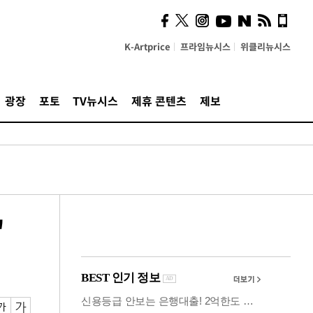
사이 해답 찾았죠"…알을
깨고 나온 '초자아'
K-Artprice
프라임뉴시스
위클리뉴시스
광장
포토
TV뉴시스
제휴 콘텐츠
제보
"