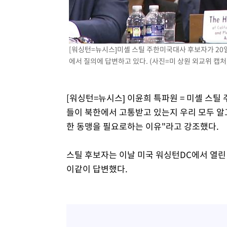
상
-4503초 전 >
"얼마나 더웠으면"…안동 물길공원서 헤엄친 구렁이 '소동
-4430초 전 >
손흥민, 68분 뛰고 2경기 침묵…LAFC, 톨루카에 1-0 승리
-3702초 전 >
'2경기 연속 침묵' 손흥민, 톨루카전 68분만 뛰고 슈팅 0개
[워싱턴=뉴시스]미셸 스틸 주한미국대사 후보자가 20
-2454초 전 >
이강인, 오늘 서울서 AT마드리드 입단식…'전례 없는 특급
에서 질의에 답변하고 있다. (사진=미 상원 외교위 캡처). 2
2시간 전 >
'여긴 20도, 저긴 50도'…열화상 카메라로 본 폭염 저감시설 
3시간 전 >
콜롬비아 신임 우파 대통령 취임 하루만에 차량폭탄 폭발 사건
[워싱턴=뉴시스] 이윤희 특파원 = 미셸 스틸
들이 북한에서 고통받고 있는지 우리 모두 알고
한 동맹을 필요로하는 이유"라고 강조했다.
스틸 후보자는 이날 미국 워싱턴DC에서 열
이같이 답변했다.