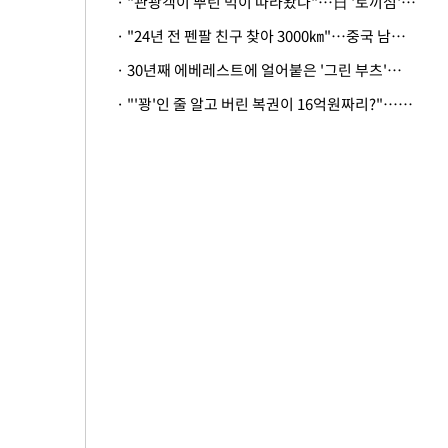
· "관광객이 뿌린 먹이 따라왔나"…日 '토끼섬' 멧돼지, 토끼까지 사냥
· "24년 전 펜팔 친구 찾아 3000㎞"…중국 남성 사연에 '뭉클'
· 30년째 에베레스트에 얼어붙은 '그린 부츠'…드디어 가족 품으로
· "'꽝'인 줄 알고 버린 복권이 16억원짜리?"…극적으로 되찾은 사연