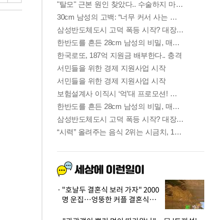
"호날두 결혼식 보러 가자" 2000
명 운집…엉뚱한 커플 결혼식에
'황당'