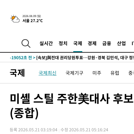
-28310초 전 >
네타냐후, 트럼프의 가자 평화 2차 15개조 평화안 '거부'
-24906초 전 >
이강인 ATM 입단식에 '상암벌 들썩'…"세계적인 선수 
2026.08.09 (일)
서울 27.2℃
-23902초 전 >
태풍 돌핀, 중 저장성 타이저우시 해안에 상륙 (1보)
-21248초 전 >
AT마드리드 데뷔 앞둔 이강인, 맨시티전 선발 대신 '벤치 
-19878초 전 >
[속보]與 강원·TK 당원투표 합산 김민석 48.54%로 
실시간
정치
국제
경제
금융
산업
44.40%
-19212초 전 >
與 강원·TK 당원투표 합산 김민석 46.01%로 승리…정
44.53%
-19052초 전 >
[속보]與전대 권리당원투표…강원·경북 김민석, 대구 정
-18859초 전 >
[속보]與 당대표 경선, 경북 권리당원 투표 김민석 47.3
국제
국제최신
국제기구
미주
유럽
중
45.71%
-18761초 전 >
[속보]與 당대표 경선, 대구 권리당원 투표 정청래 47.8
46.35%
-18558초 전 >
[속보]與 당대표 경선, 강원 권리당원 투표 김민석 승리…5
득표
-16476초 전 >
"일본축구협회, 대한축구협회 성 접대 의혹 심판 조사"
미셸 스틸 주한美대사 후보
-9118초 전 >
[속보]장은수, KLPGA 제주삼다수 역전 우승…데뷔 10년 
상
(종합)
-4483초 전 >
"얼마나 더웠으면"…안동 물길공원서 헤엄친 구렁이 '소동
-4410초 전 >
손흥민, 68분 뛰고 2경기 침묵…LAFC, 톨루카에 1-0 승리
-3682초 전 >
'2경기 연속 침묵' 손흥민, 톨루카전 68분만 뛰고 슈팅 0개
등록 2026.05.21 03:19:04
수정 2026.05.21 05:16:24
-2434초 전 >
이강인, 오늘 서울서 AT마드리드 입단식…'전례 없는 특급