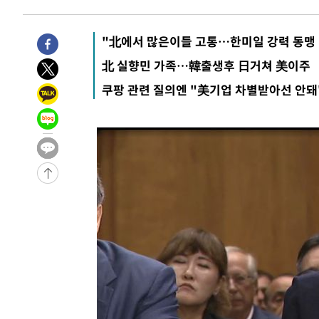
2시간 전 >
'여긴 20도, 저긴 50도'…열화상 카메라로 본 폭염 저감시설 
3시간 전 >
콜롬비아 신임 우파 대통령 취임 하루만에 차량폭탄 폭발 사건
"北에서 많은이들 고통…한미일 강력 동맹
-30764초 전 >
'AT마드리드 7번' 이강인, 맨시티 상대로 비공식 데뷔전
北 실향민 가족…韓출생후 日거쳐 美이주
-30266초 전 >
[속보]'AT마드리드 7번' 이강인, 맨시티 상대로 비공식 
쿠팡 관련 질의엔 "美기업 차별받아선 안돼
-28330초 전 >
네타냐후, 트럼프의 가자 평화 2차 15개조 평화안 '거부'
-24926초 전 >
이강인 ATM 입단식에 '상암벌 들썩'…"세계적인 선수 
-23922초 전 >
태풍 돌핀, 중 저장성 타이저우시 해안에 상륙 (1보)
-21268초 전 >
AT마드리드 데뷔 앞둔 이강인, 맨시티전 선발 대신 '벤치 
-19898초 전 >
[속보]與 강원·TK 당원투표 합산 김민석 48.54%로 
44.40%
-19232초 전 >
與 강원·TK 당원투표 합산 김민석 46.01%로 승리…정
44.53%
-19072초 전 >
[속보]與전대 권리당원투표…강원·경북 김민석, 대구 정
-18879초 전 >
[속보]與 당대표 경선, 경북 권리당원 투표 김민석 47.3
45.71%
-18781초 전 >
[속보]與 당대표 경선, 대구 권리당원 투표 정청래 47.8
46.35%
-18578초 전 >
[속보]與 당대표 경선, 강원 권리당원 투표 김민석 승리…5
득표
-16496초 전 >
"일본축구협회, 대한축구협회 성 접대 의혹 심판 조사"
-9138초 전 >
[속보]장은수, KLPGA 제주삼다수 역전 우승…데뷔 10년 