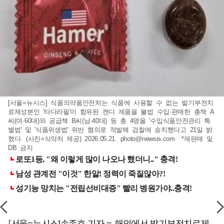
[서울=뉴시스] 식품의약품안전처는 식품에 사용할 수 없는 발기부전치
료제성분인 '타다라필'이 함유된 캔디 제품을 불법 수입·판매한 총책 A
씨(여·60대)와 공급책 B씨(남·40대) 등 총 4명을 '수입식품안전관리 특
별법' 및 '식품위생법' 위반 혐의로 적발해 검찰에 송치했다고 21일 밝
혔다. (사진=식약처 제공) 2026.05.21.
photo@newsis.com
*재판매 및
DB 금지
[서울=뉴시스]송종호 기자 = 해외에서 발기부전치료제