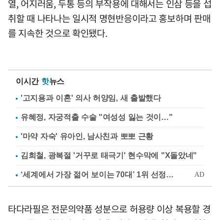
열, 어지러움, 두통 등의 부작용에 대해서는 인삼 등을 섭
취할 때 나타나는 일시적 명현반응이라고 홍보하며 판매
를 지속한 것으로 확인됐다.
이시간
핫
뉴스
'고지용과 이혼' 의사 허양임, 새 출발했다
유혜정, 자궁적출 수술 "여성성 잃는 것이…"
'마약 자숙' 유아인, 남사친과 뽀뽀 근황
김희철, 광복절 '거꾸로 태극기' 현수막에 "X돌았네"
타다라필은 전문의약품 성분으로 허용량 이상 복용할 경