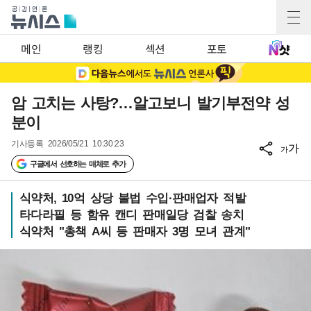
메인
랭킹
섹션
포토
암 고치는 사탕?…알고보니 발기부전약 성
분이
기사등록
2026/05/21 10:30:23
가
가
구글에서 선호하는 매체로 추가
식약처, 10억 상당 불법 수입·판매업자 적발
타다라필 등 함유 캔디 판매일당 검찰 송치
식약처 "총책 A씨 등 판매자 3명 모녀 관계"