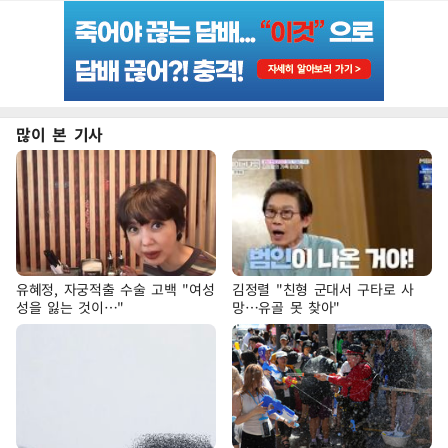
많이 본 기사
유혜정, 자궁적출 수술 고백 "여성
김정렬 "친형 군대서 구타로 사
성을 잃는 것이…"
망…유골 못 찾아"