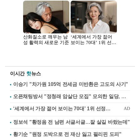
이시간
핫
뉴스
이승기 "차가원 105억 전세금 미반환은 고도의 사기"
오픈채팅방서 "정청래 암살단 모집" 모의한 일당, 불구속 송치
정보석 "황정음 전 남편 서글서글…잘 살길 바랐는데"
황기순 "원정 도박으로 전 재산 잃고 필리핀 도피"