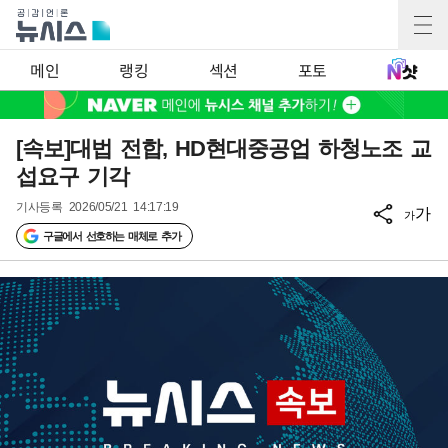
메인
랭킹
섹션
포토
[속보]대법 전합, HD현대중공업 하청노조 교
섭요구 기각
기사등록
2026/05/21 14:17:19
가
가
구글에서 선호하는 매체로 추가