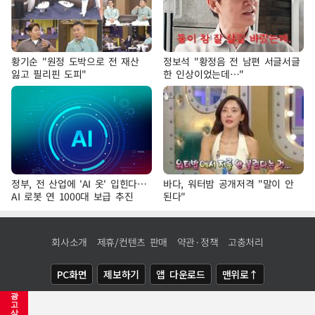
황기순 "원정 도박으로 전 재산
정보석 "황정음 전 남편 서글서글
잃고 필리핀 도피"
한 인상이었는데…"
정부, 전 산업에 'AI 옷' 입힌다…
바다, 워터밤 공개저격 "말이 안
AI 로봇 연 1000대 보급 추진
된다"
회사소개
제휴/컨텐츠 판매
약관·정책
고충처리
PC화면
제보하기
앱 다운로드
맨위로↑
광
COPYRIGHTⓒ
NEWSIS
ALL RIGHTS RESERVED.
고
삭