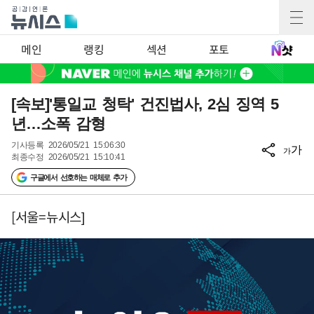
메인
랭킹
섹션
포토
[속보]'통일교 청탁' 건진법사, 2심 징역 5
년…소폭 감형
기사등록
2026/05/21 15:06:30
가
가
최종수정
2026/05/21 15:10:41
구글에서 선호하는 매체로 추가
[서울=뉴시스]