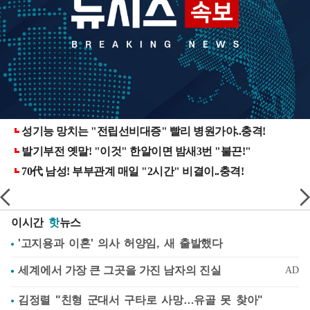
이시간
핫
뉴스
'고지용과 이혼' 의사 허양임, 새 출발했다
김정렬 "친형 군대서 구타로 사망…유골 못 찾아"