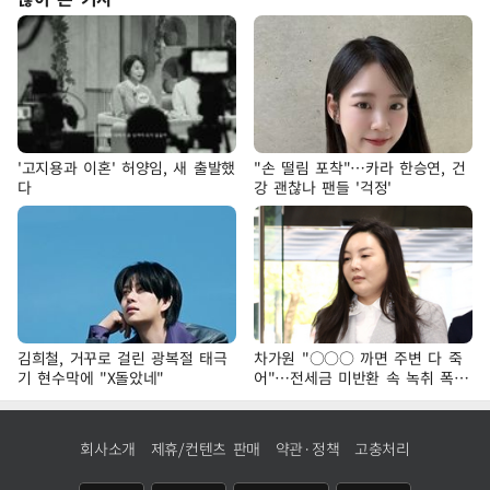
'고지용과 이혼' 허양임, 새 출발했
"손 떨림 포착"…카라 한승연, 건
다
강 괜찮나 팬들 '걱정'
김희철, 거꾸로 걸린 광복절 태극
차가원 "○○○ 까면 주변 다 죽
기 현수막에 "X돌았네"
어"…전세금 미반환 속 녹취 폭로
파장
회사소개
제휴/컨텐츠 판매
약관·정책
고충처리