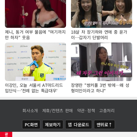
제니, 동거 여부 물음에 "여기까지
18살 차 장기하와 연애 중 윤가
만 하자" 웃음
이…갑자기 단발머리
이강인, 오늘 서울서 AT마드리드
장영란 "쌍커풀 3번 밖에…왜 성
입단식…'전례 없는 특급대우'
형미인이라고 하냐"
회사소개
제휴/컨텐츠 판매
약관·정책
고충처리
PC화면
제보하기
앱 다운로드
맨위로↑
광