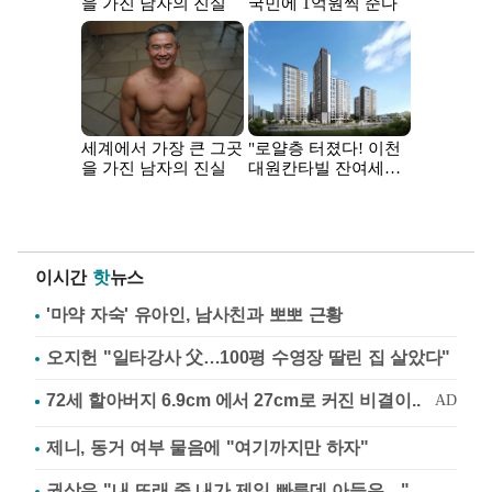
이시간
핫
뉴스
'마약 자숙' 유아인, 남사친과 뽀뽀 근황
오지헌 "일타강사 父…100평 수영장 딸린 집 살았다"
제니, 동거 여부 물음에 "여기까지만 하자"
권상우 "내 또래 중 내가 제일 빠른데 아들은…"