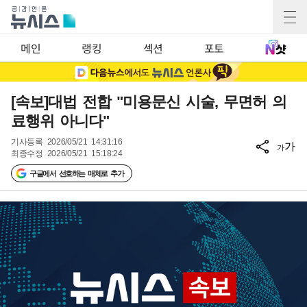
메인
랭킹
섹션
포토
[속보]대법 전합 "미용문신 시술, 무면허 의
료행위 아니다"
기사등록
2026/05/21 14:31:16
가
가
최종수정
2026/05/21 15:18:24
구글에서 선호하는 매체로 추가