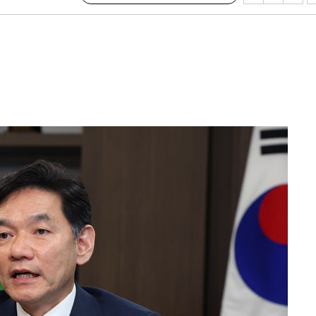
사망
 하향
별재난지역
…희망지 못
날씨]
요 선제 대
단
무'
 마쳐
부장 기소
"
협회