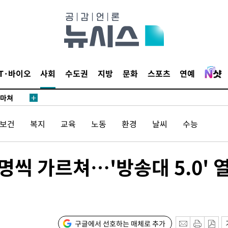
…희망지 못
날씨]
요 선제 대
단
무'
IT·바이오
사회
수도권
지방
문화
스포츠
연예
 마쳐
/보건
복지
교육
노동
환경
날씨
수능
부장 기소
"
명씩 가르쳐…'방송대 5.0' 
협회
 교수…이
 절차 개시
25.3%↑
구글에서 선호하는 매체로 추가