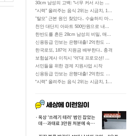
옥상 '쓰레기 테러' 범인 잡았는
데…과태료 3만원 처분에 숙박업
주 허탈