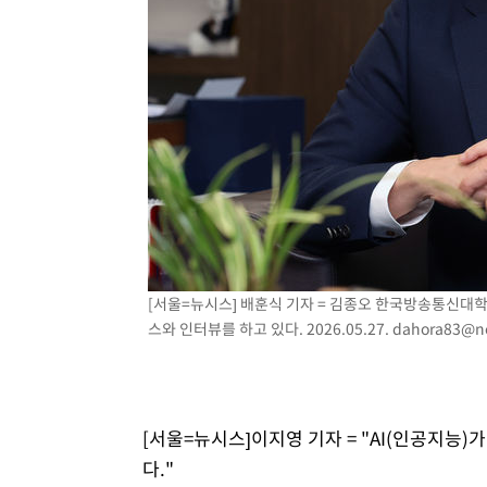
-16484초 전 >
[속보]규제합리화위원회 부위원장에 김태유 서울대 공대
병태 후임
-12842초 전 >
[속보]국힘 윤리위, '돌려차기 발언' 진종오·서범수 징계
-8167초 전 >
[속보] 7월 중국 수출 23.9%↑ 수입 27.5%↑…무역총액 
-5327초 전 >
[속보]'채상병 순직 책임' 임성근, 항소심도 징역 3년
-5193초 전 >
[속보]종합특검, '관저이전 봐주기 감사' 유병호 구속기소
-1793초 전 >
민주 콩고 에볼라환자 4천명 돌파, 4053명 발생 1850명 
[서울=뉴시스] 배훈식 기자 = 김종오 한국방송통신대
스와 인터뷰를 하고 있다. 2026.05.27.
dahora83@n
[서울=뉴시스]이지영 기자 =
"AI(인공지능)
다."