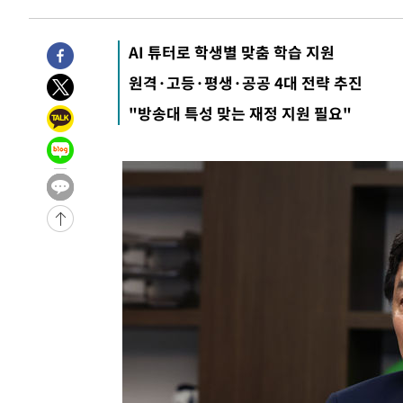
-5173초 전 >
[속보]종합특검, '관저이전 봐주기 감사' 유병호 구속기소
-1773초 전 >
민주 콩고 에볼라환자 4천명 돌파, 4053명 발생 1850명 
AI 튜터로 학생별 맞춤 학습 지원
-29659초 전 >
"낮 기온 소폭 하락"…수도권 폭염중대경보, 폭염경보로
원격·고등·평생·공공 4대 전략 추진
-29623초 전 >
[속보]이 대통령, '호우피해' 안동·의성 관할 4개 면 특
"방송대 특성 맞는 재정 지원 필요"
선포
-29586초 전 >
[단독]중수청 지원 검사들, 정원 초과 시 낮은 계급 임용
갈 수도
-27557초 전 >
낮 최고 37도 찜통더위…곳곳 소나기·강원 많은 비[내일
-25863초 전 >
SK하이닉스, 용인·청주 팹에 54조 투자…"AI 메모리 수
응"
-22719초 전 >
여자배구 이재영·이다영 자매, 아제르바이잔 투란VC 입
-21972초 전 >
외국인 심판 성 접대 7경기 들여다보니…한국 축구 '5승 2
-21706초 전 >
[속보]코스닥, 2.86포인트(0.36%) 내린 798.81마감
-21659초 전 >
[속보]코스피, 6200선 약보합…0.60% 내린 6258.77에
-21639초 전 >
[속보]원·달러 환율, 7.7원 내린 1416.1원 마감
-21528초 전 >
[속보] 노원서 40.1도 관측…서울, 2018년 이후 첫 40도
-18618초 전 >
[속보]종합특검, '계엄 수용공간 확보' 신용해 前교정본
-17491초 전 >
외신들도 주목한 韓축구 파문…"국민적 공분에 수사 재개
-17462초 전 >
11시간 압수수색에 성접대 파문까지…'쑥대밭' 된 축구