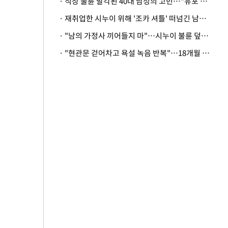
· 직장 불륜 발각된 40대 남성의 고민…"유포 동료 명예훼손·협박죄 고소 가능할까"
· 재취업한 시누이 위해 '조카 셔틀' 떠넘긴 남편…아내 "난 못한다"
· "남의 가정사 끼어들지 마"…시누이 불륜 덮으려는 남편에 억울한 아내
· "현관문 걷어차고 욕설 녹음 반복"…18개월 아기 키우는 집 뒤흔든 '앞집의 비극'