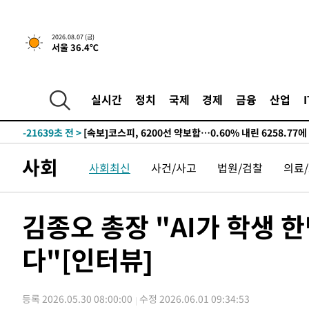
선포
-29566초 전 >
[단독]중수청 지원 검사들, 정원 초과 시 낮은 계급 임용
갈 수도
-27537초 전 >
낮 최고 37도 찜통더위…곳곳 소나기·강원 많은 비[내일
2026.08.07 (금)
서울 36.4℃
-25843초 전 >
SK하이닉스, 용인·청주 팹에 54조 투자…"AI 메모리 수
응"
-22699초 전 >
여자배구 이재영·이다영 자매, 아제르바이잔 투란VC 입
-21952초 전 >
외국인 심판 성 접대 7경기 들여다보니…한국 축구 '5승 2
실시간
정치
국제
경제
금융
산업
-21686초 전 >
[속보]코스닥, 2.86포인트(0.36%) 내린 798.81마감
-21639초 전 >
[속보]코스피, 6200선 약보합…0.60% 내린 6258.77에
-21619초 전 >
[속보]원·달러 환율, 7.7원 내린 1416.1원 마감
사회
사회최신
사건/사고
법원/검찰
의료
-21508초 전 >
[속보] 노원서 40.1도 관측…서울, 2018년 이후 첫 40도
-18598초 전 >
[속보]종합특검, '계엄 수용공간 확보' 신용해 前교정본
-17471초 전 >
외신들도 주목한 韓축구 파문…"국민적 공분에 수사 재개
김종오 총장 "AI가 학생 한
-17442초 전 >
11시간 압수수색에 성접대 파문까지…'쑥대밭' 된 축구
다"[인터뷰]
-16464초 전 >
[속보]규제합리화위원회 부위원장에 김태유 서울대 공대
병태 후임
-12822초 전 >
[속보]국힘 윤리위, '돌려차기 발언' 진종오·서범수 징계
-8147초 전 >
[속보] 7월 중국 수출 23.9%↑ 수입 27.5%↑…무역총액 
등록 2026.05.30 08:00:00
수정 2026.06.01 09:34:53
-5307초 전 >
[속보]'채상병 순직 책임' 임성근, 항소심도 징역 3년