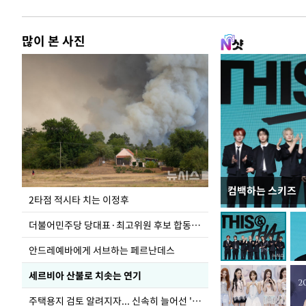
많이 본 사진
컴백하는 스키즈
사진으로 보는 
2타점 적시타 치는 이정후
더불어민주당 당대표·최고위원 후보 합동연설회
안드레예바에게 서브하는 페르난데스
세르비아 산불로 치솟는 연기
주택용지 검토 알려지자... 신속히 늘어선 '근조화환'