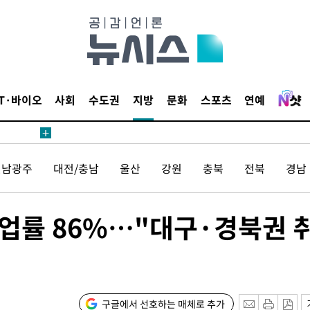
 원해 아
보
IT·바이오
사회
수도권
지방
문화
스포츠
연예
전남광주
대전/충남
울산
강원
충북
전북
경남
견
업률 86%…"대구·경북권 
 계속[다음
겠다"
겨드려 죄
구글에서 선호하는 매체로 추가