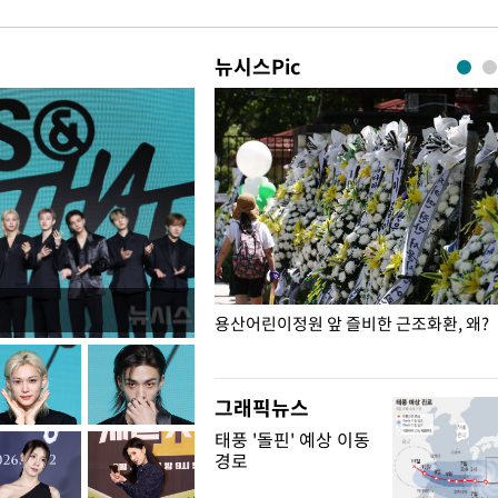
뉴시스Pic
일주일
용산어린이정원 앞 즐비한 근조화환, 왜?
그래픽뉴스
태풍 '돌핀' 예상 이동
경로