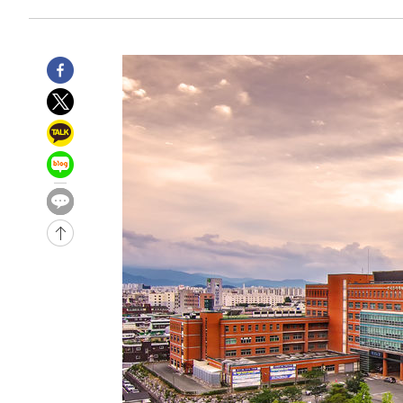
-32057초 전 >
[속보]이강인 "감독님이 원하는 마음 느꼈고, 많은 트로피
틀레티코 이적"
-31839초 전 >
수도권 40도 육박 '펄펄'…동해안 일부 지역엔 호의주의
-30808초 전 >
온열질환 사망자 3명 늘어…누적 환자 3000명 돌파
-24753초 전 >
강릉에 시간당 81.4㎜ 물폭탄…도로 잠기고 담벼락 붕괴
-20860초 전 >
백운산서 80년근 천종산삼 9뿌리 발견…감정가 1.3억원
-18570초 전 >
선재도서 해루질 나섰다 실종 60대, 닷새 만에 숨진 채 발
-16104초 전 >
남자 농구, 나고야 아시안게임서 '홈팀' 일본과 한일전
-15480초 전 >
여수 오동도 해상서 모터보트 전복…1명 사망·1명 실종
-11707초 전 >
극한폭염 한풀 꺾이지만…'낮 최고 35도' 무더위, 열대야
주 날씨]
-8725초 전 >
축구협회 "압수수색·성접대 논란 사과…쇄신의 기회로 삼
-7242초 전 >
[속보]'압수수색·성접대 논란' 축구협회 "실망과 걱정 안
송"
1시간 전 >
'최고 37도' 폭염 지속…강원동해안 최대 150㎜ 비
3시간 전 >
[속보]뉴욕증시 상승 마감…S&P 0.6% 나스닥 1.3%↑