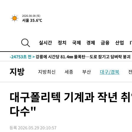
2026.08.08 (토)
서울 35.6℃
3시간 전 >
[속보]뉴욕증시 상승 마감…S&P 0.6% 나스닥 1.3%↑
-32057초 전 >
[속보]이강인 "감독님이 원하는 마음 느꼈고, 많은 트로피
틀레티코 이적"
-31839초 전 >
수도권 40도 육박 '펄펄'…동해안 일부 지역엔 호의주의
실시간
정치
국제
경제
금융
산업
-30808초 전 >
온열질환 사망자 3명 늘어…누적 환자 3000명 돌파
-24753초 전 >
강릉에 시간당 81.4㎜ 물폭탄…도로 잠기고 담벼락 붕괴
-20860초 전 >
백운산서 80년근 천종산삼 9뿌리 발견…감정가 1.3억원
지방
지방최신
세종
부산
대구/경북
-18570초 전 >
선재도서 해루질 나섰다 실종 60대, 닷새 만에 숨진 채 발
-16104초 전 >
남자 농구, 나고야 아시안게임서 '홈팀' 일본과 한일전
-15480초 전 >
여수 오동도 해상서 모터보트 전복…1명 사망·1명 실종
대구폴리텍 기계과 작년 취
-11707초 전 >
극한폭염 한풀 꺾이지만…'낮 최고 35도' 무더위, 열대야
주 날씨]
다수"
-8725초 전 >
축구협회 "압수수색·성접대 논란 사과…쇄신의 기회로 삼
-7242초 전 >
[속보]'압수수색·성접대 논란' 축구협회 "실망과 걱정 안
송"
1시간 전 >
'최고 37도' 폭염 지속…강원동해안 최대 150㎜ 비
등록 2026.05.29 20:10:57
3시간 전 >
[속보]뉴욕증시 상승 마감…S&P 0.6% 나스닥 1.3%↑