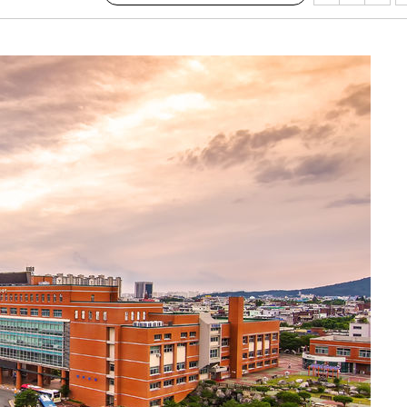
 원해 아
보
견
 계속[다음
겠다"
겨드려 죄