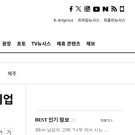
사이 해답 찾았죠"…알을
깨고 나온 '초자아'
K-Artprice
프라임뉴시스
위클리뉴시스
광장
포토
TV뉴시스
제휴 콘텐츠
제보
제주
취업