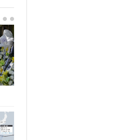
이번주 국회에는 무슨 일이? [뉴시스국회토pic]
청와대 일주일