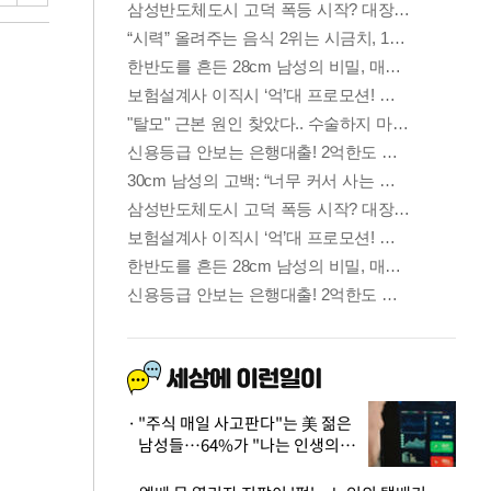
"주식 매일 사고판다"는 美 젊은
남성들…64%가 "나는 인생의
패배자“