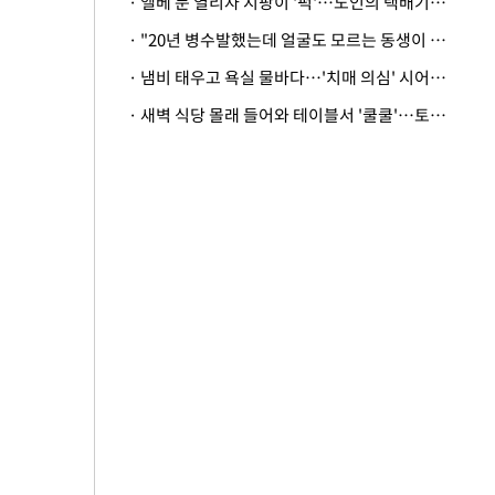
· 엘베 문 열리자 지팡이 '퍽'…노인의 택배기사 폭행 이유
· "20년 병수발했는데 얼굴도 모르는 동생이 유산 절반을"…배다른 형제 상속권 있을까
· 냄비 태우고 욕실 물바다…'치매 의심' 시어머니 검사 권유했다가 '날벼락'
· 새벽 식당 몰래 들어와 테이블서 '쿨쿨'…토사물 남기고 사라진 남성