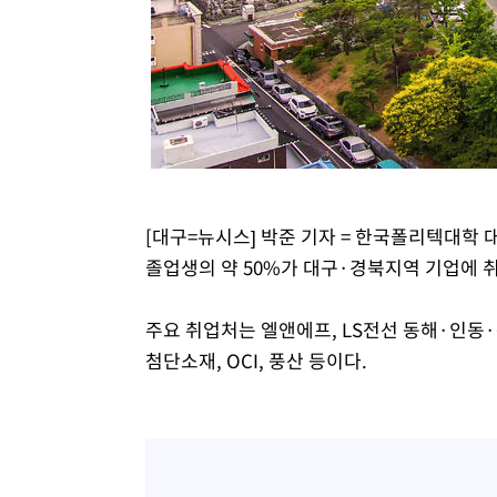
[대구=뉴시스] 박준 기자 = 한국폴리텍대학 
졸업생의 약 50%가 대구·경북지역 기업에 취
주요 취업처는 엘앤에프, LS전선 동해·인동
첨단소재, OCI, 풍산 등이다.