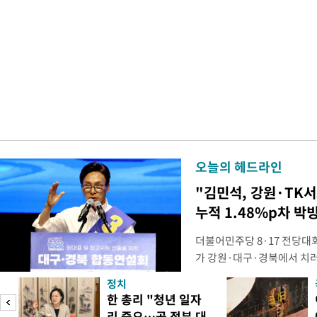
오늘의 헤드라인
"김민석, 강원·TK
누적 1.48%p차 박
더불어민주당 8·17 전당대
가 강원·대구·경북에서 치
48.54%(1만8977표)를 
정치
를 1622표(4.14%p) 차
넘
한 총리 "청년 일자
·인천 권리당원 투표에서도 
리 중요…곧 정부 대