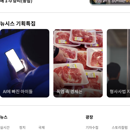
에 1-0 승리(종합)
뉴시스 기획특집
AI에 빠진 아이들
폭염 속 경제는
형사사법 
뉴스
광장
실시간
정치
국제
기자수첩
스토리칼럼