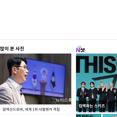
많이 본 사진
컴백하는 스키즈
폭염 속 주말 풍경은?
알렉산드로바, 세계 1위 사발렌카 격침