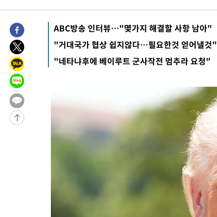
28분 전 >
이강인, 오늘 서울서 AT마드리드 입단식…'전례 없는 특급대우'
-29135초 전 >
이강인, 5만 관중 앞 ATM 데뷔…뜨거운 응원 속 새출발(종합)
ABC방송 인터뷰…"몇가지 해결할 사항 남아"
-28891초 전 >
'AT마드리드 7번' 이강인 데뷔전…맨시티에 1-3 역전패(종합)
"거대국가 협상 쉽지않다…필요한것 얻어낼것"
-26630초 전 >
'AT마드리드 7번' 이강인, 맨시티 상대로 비공식 데뷔전
"네타냐후에 베이루트 군사작전 멈추라 요청"
-26132초 전 >
[속보]'AT마드리드 7번' 이강인, 맨시티 상대로 비공식 데뷔전
-24196초 전 >
네타냐후, 트럼프의 가자 평화 2차 15개조 평화안 '거부'
-20792초 전 >
이강인 ATM 입단식에 '상암벌 들썩'…"세계적인 선수 되길"
-19788초 전 >
태풍 돌핀, 중 저장성 타이저우시 해안에 상륙 (1보)
-17134초 전 >
AT마드리드 데뷔 앞둔 이강인, 맨시티전 선발 대신 '벤치 시작'
-15764초 전 >
[속보]與 강원·TK 당원투표 합산 김민석 48.54%로 승리…
44.40%
-15098초 전 >
與 강원·TK 당원투표 합산 김민석 46.01%로 승리…정청래
44.53%
-14938초 전 >
[속보]與전대 권리당원투표…강원·경북 김민석, 대구 정청래 
-14745초 전 >
[속보]與 당대표 경선, 경북 권리당원 투표 김민석 47.37%·
45.71%
-14647초 전 >
[속보]與 당대표 경선, 대구 권리당원 투표 정청래 47.82%·
46.35%
-14444초 전 >
[속보]與 당대표 경선, 강원 권리당원 투표 김민석 승리…50.3
득표
-12362초 전 >
"일본축구협회, 대한축구협회 성 접대 의혹 심판 조사"