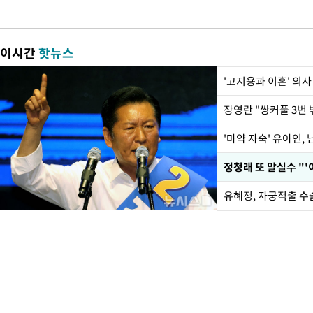
이시간
핫뉴스
'고지용과 이혼' 의사
'마약 자숙' 유아인,
정청래 또 말실수 "'
유혜정, 자궁적출 수