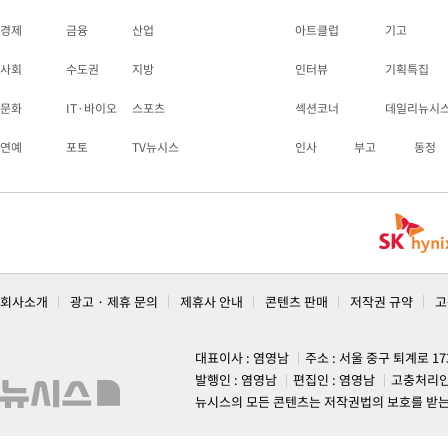
경제
금융
산업
아트클럽
기고
사회
수도권
지방
인터뷰
기획특집
문화
IT·바이오
스포츠
섹션코너
데일리뉴시
연예
포토
TV뉴시스
인사
부고
동정
회사소개
광고 · 제휴 문의
제휴사 안내
콘텐츠 판매
저작권 규약
고
대표이사 : 염영남
주소 : 서울 중구 퇴계로 1
발행인 : 염영남
편집인 : 염영남
고충처리인
뉴시스의 모든 콘텐츠는 저작권법의 보호를 받는 바, 무