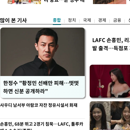
적 합산(가중치 미반영)에서도
리
책"
많이 본 기사
종합
정치
국제
경제
금융
LAFC 손흥민, 
발 출격…득점포
한정수 "황정민 선배만 피해…떳떳
하면 신분 공개하라"
사우디 남서부 아람코 자잔 정유시설서 화재
손흥민, 68분 뛰고 2경기 침묵…LAFC, 톨루카