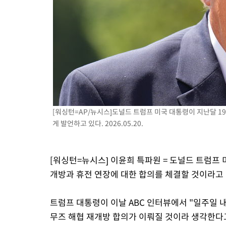
-5004초 전 >
[속보]장은수, KLPGA 제주삼다수 역전 우승…데뷔 10년 차에 
상
-369초 전 >
"얼마나 더웠으면"…안동 물길공원서 헤엄친 구렁이 '소동'
-296초 전 >
손흥민, 68분 뛰고 2경기 침묵…LAFC, 톨루카에 1-0 승리(종합)
7분 전 >
'2경기 연속 침묵' 손흥민, 톨루카전 68분만 뛰고 슈팅 0개
28분 전 >
이강인, 오늘 서울서 AT마드리드 입단식…'전례 없는 특급대우'
[워싱턴=AP/뉴시스]도널드 트럼프 미국 대통령이 지난달 1
게 발언하고 있다. 2026.05.20.
[워싱턴=뉴시스] 이윤희 특파원 = 도널드 트럼프
개방과 휴전 연장에 대한 합의를 체결할 것이라고 
트럼프 대통령이 이날 ABC 인터뷰에서 "일주일 내로(o
무즈 해협 재개방 합의가 이뤄질 것이라 생각한다