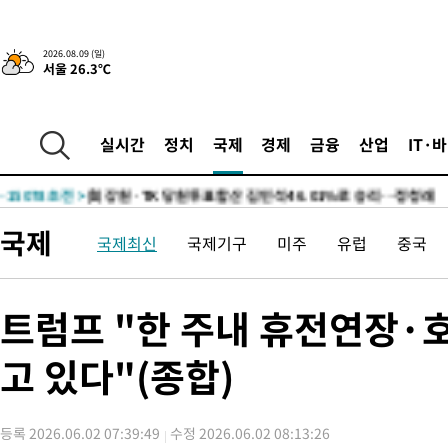
-26112초 전 >
[속보]'AT마드리드 7번' 이강인, 맨시티 상대로 비공식 데뷔전
-24176초 전 >
네타냐후, 트럼프의 가자 평화 2차 15개조 평화안 '거부'
2026.08.09 (일)
서울 26.3℃
-20772초 전 >
이강인 ATM 입단식에 '상암벌 들썩'…"세계적인 선수 되길"
-19768초 전 >
태풍 돌핀, 중 저장성 타이저우시 해안에 상륙 (1보)
-17114초 전 >
AT마드리드 데뷔 앞둔 이강인, 맨시티전 선발 대신 '벤치 시작'
실시간
정치
국제
경제
금융
산업
IT·
-15744초 전 >
[속보]與 강원·TK 당원투표 합산 김민석 48.54%로 승리…
44.40%
-15078초 전 >
與 강원·TK 당원투표 합산 김민석 46.01%로 승리…정청래
44.53%
-14918초 전 >
[속보]與전대 권리당원투표…강원·경북 김민석, 대구 정청래 
국제
국제최신
국제기구
미주
유럽
중국
-14725초 전 >
[속보]與 당대표 경선, 경북 권리당원 투표 김민석 47.37%·
45.71%
-14627초 전 >
[속보]與 당대표 경선, 대구 권리당원 투표 정청래 47.82%·
46.35%
-14424초 전 >
[속보]與 당대표 경선, 강원 권리당원 투표 김민석 승리…50.3
트럼프 "한 주내 휴전연장·
득표
-12342초 전 >
"일본축구협회, 대한축구협회 성 접대 의혹 심판 조사"
고 있다"(종합)
-4984초 전 >
[속보]장은수, KLPGA 제주삼다수 역전 우승…데뷔 10년 차에 
상
-349초 전 >
"얼마나 더웠으면"…안동 물길공원서 헤엄친 구렁이 '소동'
-276초 전 >
손흥민, 68분 뛰고 2경기 침묵…LAFC, 톨루카에 1-0 승리(종합)
등록 2026.06.02 07:39:49
수정 2026.06.02 08:13:26
7분 전 >
'2경기 연속 침묵' 손흥민, 톨루카전 68분만 뛰고 슈팅 0개