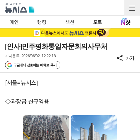
메인
랭킹
섹션
포토
[인사]민주평화통일자문회의사무처
기사등록
2026/06/02 12:22:18
가
가
구글에서 선호하는 매체로 추가
[서울=뉴시스]
◇과장급 신규임용