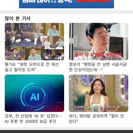
많이 본 기사
황기순 "원정 도박으로 전 재산
정보석 "황정음 전 남편 서글서글
잃고 필리핀 도피"
한 인상이었는데…"
정부, 전 산업에 'AI 옷' 입힌다…
바다, 워터밤 공개저격 "말이 안
AI 로봇 연 1000대 보급 추진
된다"