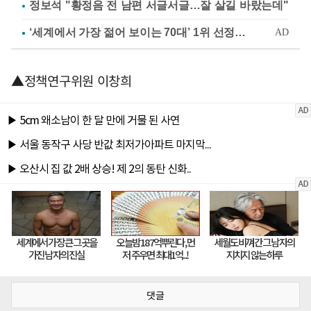
정보석 "황정음 전 남편 서글서글…잘 살길 바랐는데"
▲정책연구위원 이창희
댓글