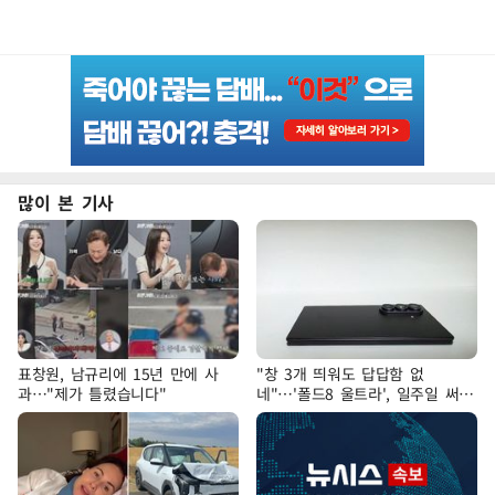
많이 본 기사
표창원, 남규리에 15년 만에 사
"창 3개 띄워도 답답함 없
과…"제가 틀렸습니다"
네"…'폴드8 울트라', 일주일 써보
니