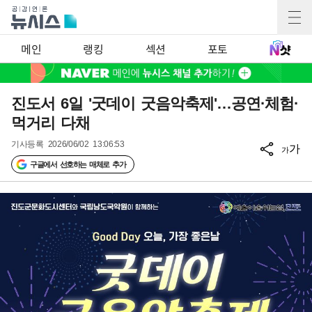
메인
랭킹
섹션
포토
진도서 6일 '굿데이 굿음악축제'…공연·체험·
먹거리 다채
기사등록
2026/06/02 13:06:53
가
가
구글에서 선호하는 매체로 추가