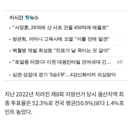
이시간
핫
뉴스
"서장훈, 28억에 산 서초 건물 450억에 매물로"
방은희, 어머니 고독사에 오열 "이틀 만에 발견"
백혈병 재발 최성원 "치료가 날 죽이는 것 같아"
심판 성접대 경기 '5승2무'…4강신화마저 의심받아
지난 2022년 치러진 제8회 지방선거 당시 울산지역 최
종 투표율은 52.3%로 전국 평균(50.9%)보다 1.4%포
인트 높았다.