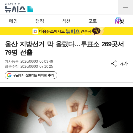
메인
랭킹
섹션
포토
울산 지방선거 막 올랐다…투표소 269곳서
79명 선출
기사등록
2026/06/03 06:03:49
가
가
최종수정
2026/06/03 07:10:25
구글에서 선호하는 매체로 추가